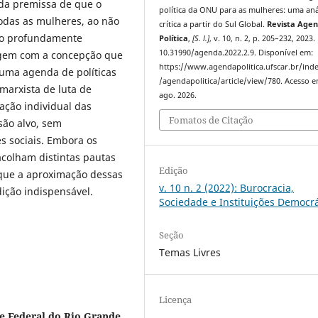
 da premissa de que o
política da ONU para as mulheres: uma aná
odas as mulheres, ao não
crítica a partir do Sul Global.
Revista Age
ão profundamente
Política
,
[S. l.]
, v. 10, n. 2, p. 205–232, 2023.
10.31990/agenda.2022.2.9. Disponível em:
ergem com a concepção que
https://www.agendapolitica.ufscar.br/ind
uma agenda de políticas
/agendapolitica/article/view/780. Acesso e
marxista de luta de
ago. 2026.
ação individual das
Fomatos de Citação
são alvo, sem
 sociais. Embora os
colham distintas pautas
Edição
 que a aproximação dessas
v. 10 n. 2 (2022): Burocracia,
ição indispensável.
Sociedade e Instituições Democrá
Seção
Temas Livres
Licença
de Federal do Rio Grande