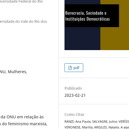
iversidade Federal do Rio
ersidade do Vale do Rio dos
pdf
ONU, Mulheres,
Publicado
2023-02-21
Como Citar
o da ONU em relação às
RANZI, Ana Paula; SALVAGNI, Julice; VERÍ
ca do feminismo marxista,
VERONESE, Marília; ARGILES, Natalia. A ag