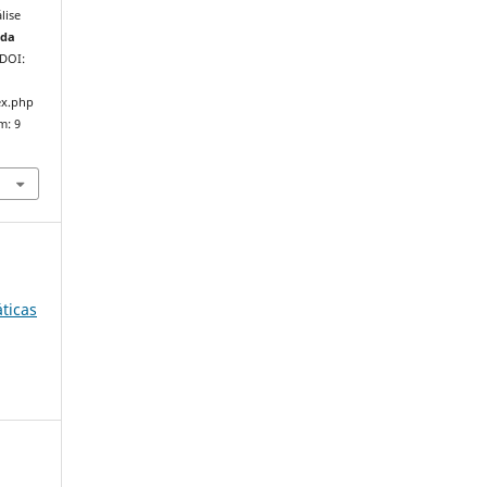
lise
nda
 DOI:
ex.php
m: 9
ticas