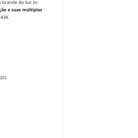
o Grande do Sul In:
ção e suas múltiplas
-438.
GS)