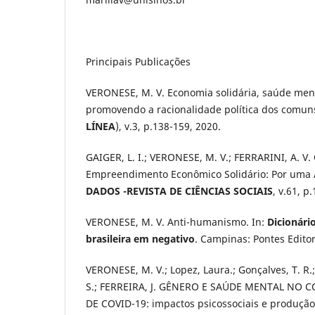
Principais Publicações
VERONESE, M. V. Economia solidária, saúde ment
promovendo a racionalidade política dos comun
LÍNEA
), v.3, p.138-159, 2020.
GAIGER, L. I.; VERONESE, M. V.; FERRARINI, A. V.
Empreendimento Econômico Solidário: Por uma 
DADOS -REVISTA DE CIÊNCIAS SOCIAIS
, v.61, p
VERONESE, M. V. Anti-humanismo. In:
Dicionári
brasileira em negativo
. Campinas: Pontes Editore
VERONESE, M. V.; Lopez, Laura.; Gonçalves, T. R
S.; FERREIRA, J. GÊNERO E SAÚDE MENTAL NO
DE COVID-19: impactos psicossociais e produção