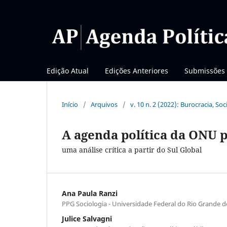
Edição Atual
Edições Anteriores
Submissões
Início
/
Arquivos
/
v. 10 n. 2 (2022): Burocracia, S
A agenda política da ONU 
uma análise crítica a partir do Sul Global
Ana Paula Ranzi
PPG Sociologia - Universidade Federal do Rio Grande 
Julice Salvagni