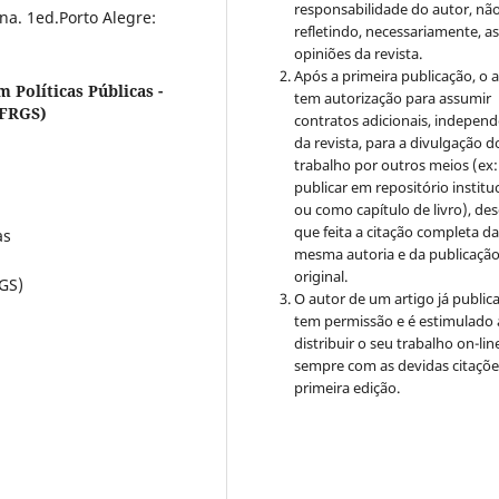
responsabilidade do autor, nã
na. 1ed.Porto Alegre:
refletindo, necessariamente, a
opiniões da revista.
Após a primeira publicação, o 
Políticas Públicas -
tem autorização para assumir
UFRGS)
contratos adicionais, indepen
da revista, para a divulgação d
trabalho por outros meios (ex:
publicar em repositório institu
ou como capítulo de livro), de
que feita a citação completa d
as
mesma autoria e da publicaçã
original.
GS)
O autor de um artigo já public
tem permissão e é estimulado 
distribuir o seu trabalho on-lin
sempre com as devidas citaçõe
primeira edição.