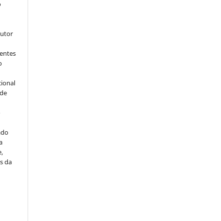
o
s
autor
dentes
o
cional
sde
a
o
ado
a
e,
s da