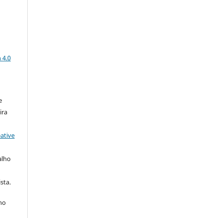
a
 4.0
e
ira
ative
alho
sta.
 no