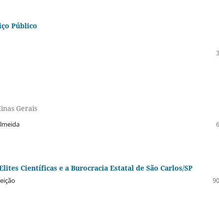
iço Público
inas Gerais
Almeida
ites Científicas e a Burocracia Estatal de São Carlos/SP
eição
90