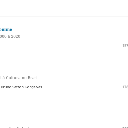
online
000 a 2020
157
l à Cultura no Brasil
o, Bruno Setton Gonçalves
178