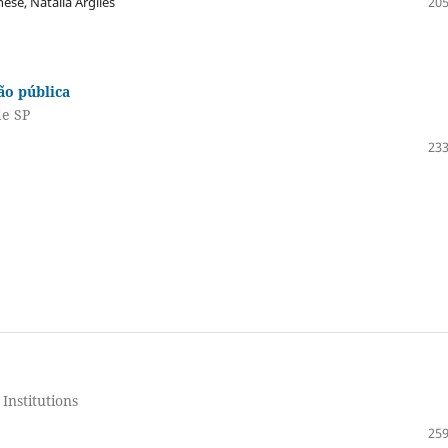
nese, Natalia Argiles
205
ão pública
de SP
233
Institutions
259