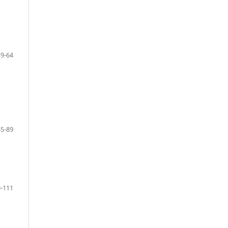
39-64
65-89
-111