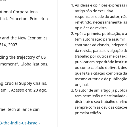
As ideias e opiniões expressas
artigo são de exclusiva
tional Corporations,
responsabilidade do autor, nã
lict. Princeton: Princeton
refletindo, necessariamente, a
opiniões da revista.
Após a primeira publicação, o 
y and the New Economics
tem autorização para assumir
–614, 2007.
contratos adicionais, indepen
da revista, para a divulgação d
trabalho por outros meios (ex:
ding the trajectory of US
publicar em repositório institu
 moment”. Globalizations,
ou como capítulo de livro), de
que feita a citação completa d
mesma autoria e da publicaçã
g Crucial Supply Chains,
original.
l em: . Acesso em: 20 ago.
O autor de um artigo já public
tem permissão e é estimulado 
distribuir o seu trabalho on-lin
sempre com as devidas citaçõe
el tech alliance can
primeira edição.
-the-india-us-israel-