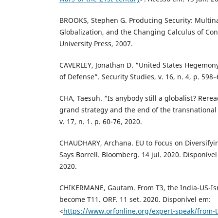
BROOKS, Stephen G. Producing Security: Multina
Globalization, and the Changing Calculus of Conf
University Press, 2007.
CAVERLEY, Jonathan D. “United States Hegemon
of Defense”. Security Studies, v. 16, n. 4, p. 598
CHA, Taesuh. “Is anybody still a globalist? Rerea
grand strategy and the end of the transnational
v. 17, n. 1. p. 60-76, 2020.
CHAUDHARY, Archana. EU to Focus on Diversifyin
Says Borrell. Bloomberg. 14 jul. 2020. Disponíve
2020.
CHIKERMANE, Gautam. From T3, the India-US-Isra
become T11. ORF. 11 set. 2020. Disponível em:
<
https://www.orfonline.org/expert-speak/from-t3