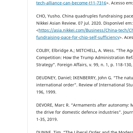
tech-alliance-can-become-t11-7316
>. Acesso em:
CHO, Yusho. China quadruples fundraising pace f
Nikkei Asian Review. 07 jul. 2020. Disponível em:
<
https://asia.nikkei.com/Business/China-tech/C
fundraising-pace-for-chip-self-sufficiency
>. Aces
COLBY, Elbridge A.; MITCHELL, A. Wess. “The Ag
Competition: How the Trump Administration Re
Strategy”. Foreign Affairs, v. 99, n. 1, p. 118-130
DEUDNEY, Daniel; IKENBERRY, John G. “The natur
international order”. Review of International Studi
196, 1999.
DEVORE, Marc R. “Armaments after autonomy: Mi
the drive for domestic defence industries”. Journ
1-35, 2019.
DUNNE, Tim. “The Liberal Order and the Modern