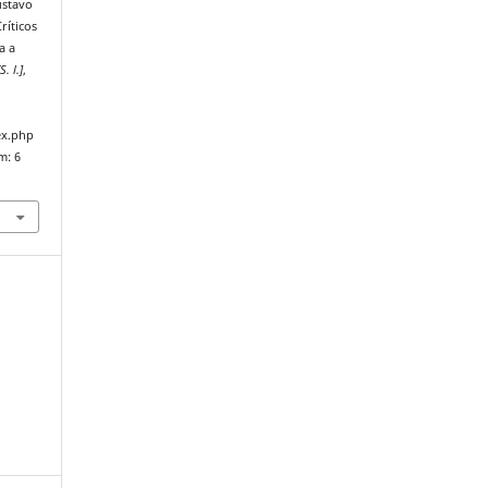
ustavo
ríticos
a a
[S. l.]
,
ex.php
m: 6