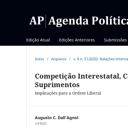
Edição Atual
Edições Anteriores
Submissões
Início
/
Arquivos
/
v. 8 n. 3 (2020): Relações Intern
Competição Interestatal, 
Suprimentos
Implicações para a Ordem Liberal
Augusto C. Dall'Agnol
UFRGS