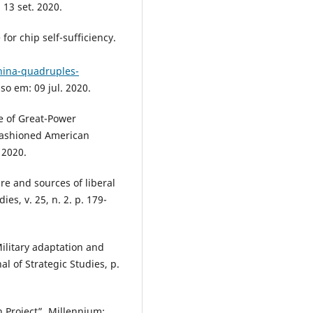
 13 set. 2020.
or chip self-sufficiency.
hina-quadruples-
so em: 09 jul. 2020.
e of Great-Power
fashioned American
, 2020.
e and sources of liberal
es, v. 25, n. 2. p. 179-
litary adaptation and
al of Strategic Studies, p.
 Project”. Millennium: