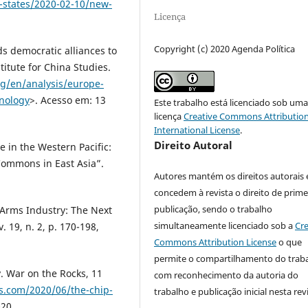
d-states/2020-02-10/new-
Licença
Copyright (c) 2020 Agenda Política
s democratic alliances to
itute for China Studies.
rg/en/analysis/europe-
nology
>. Acesso em: 13
Este trabalho está licenciado sob um
licença
Creative Commons Attribution
International License
.
Direito Autoral
 in the Western Pacific:
ommons in East Asia”.
Autores mantém os direitos autorais 
concedem à revista o direito de prime
publicação, sendo o trabalho
 Arms Industry: The Next
simultaneamente licenciado sob a
Cre
. 19, n. 2, p. 170-198,
Commons Attribution License
o que
permite o compartilhamento do trab
. War on the Rocks, 11
com reconhecimento da autoria do
s.com/2020/06/the-chip-
trabalho e publicação inicial nesta revi
020.