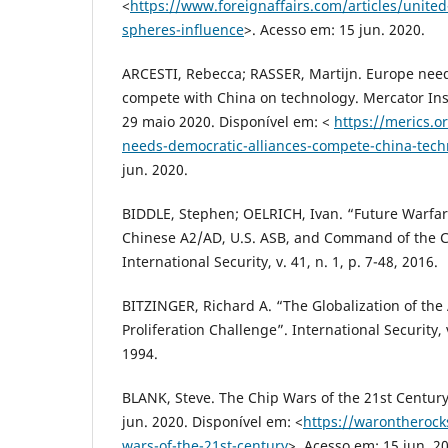
<
https://www.foreignaffairs.com/articles/unite
spheres-influence
>. Acesso em: 15 jun. 2020.
ARCESTI, Rebecca; RASSER, Martijn. Europe need
compete with China on technology. Mercator Inst
29 maio 2020. Disponível em: <
https://merics.o
needs-democratic-alliances-compete-china-tech
jun. 2020.
BIDDLE, Stephen; OELRICH, Ivan. “Future Warfare
Chinese A2/AD, U.S. ASB, and Command of the C
International Security, v. 41, n. 1, p. 7-48, 2016.
BITZINGER, Richard A. “The Globalization of the
Proliferation Challenge”. International Security, v
1994.
BLANK, Steve. The Chip Wars of the 21st Century
jun. 2020. Disponível em: <
https://warontherock
wars-of-the-21st-century
>. Acesso em: 15 jun. 2