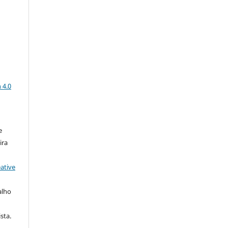
a
 4.0
e
ira
ative
alho
sta.