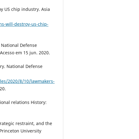
y US chip industry. Asia
s-will-destroy-us-chip-
. National Defense
 Acesso em 15 jun. 2020.
ry. National Defense
cles/2020/8/10/lawmakers-
20.
onal relations History:
trategic restraint, and the
Princeton University