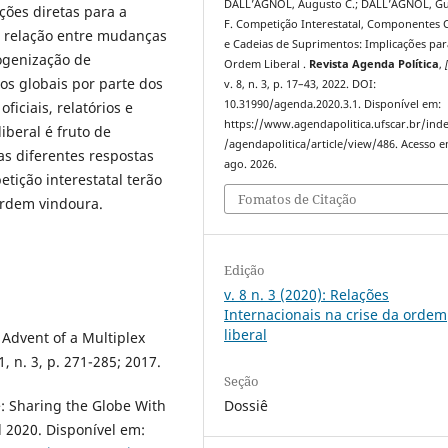
DALL’AGNOL, Augusto C.; DALL’AGNOL, G
ções diretas para a
F. Competição Interestatal, Componentes C
 a relação entre mudanças
e Cadeias de Suprimentos: Implicações par
ogenização de
Ordem Liberal .
Revista Agenda Política
,
os globais por parte dos
v. 8, n. 3, p. 17–43, 2022. DOI:
10.31990/agenda.2020.3.1. Disponível em:
iciais, relatórios e
https://www.agendapolitica.ufscar.br/ind
iberal é fruto de
/agendapolitica/article/view/486. Acesso e
as diferentes respostas
ago. 2026.
tição interestatal terão
Fomatos de Citação
ordem vindoura.
Edição
v. 8 n. 3 (2020): Relações
Internacionais na crise da ordem
liberal
Advent of a Multiplex
1, n. 3, p. 271-285; 2017.
Seção
Dossiê
 Sharing the Globe With
l 2020. Disponível em: