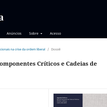
Anúncios
Sobre
Acesso
acionais na crise da ordem liberal
/
Dossiê
Componentes Críticos e Cadeias de