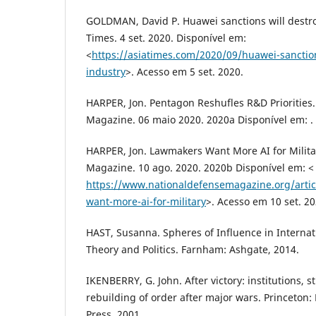
GOLDMAN, David P. Huawei sanctions will destro
Times. 4 set. 2020. Disponível em:
<
https://asiatimes.com/2020/09/huawei-sanction
industry
>. Acesso em 5 set. 2020.
HARPER, Jon. Pentagon Reshufles R&D Priorities
Magazine. 06 maio 2020. 2020a Disponível em: .
HARPER, Jon. Lawmakers Want More AI for Milita
Magazine. 10 ago. 2020. 2020b Disponível em: <
https://www.nationaldefensemagazine.org/arti
want-more-ai-for-military
>. Acesso em 10 set. 20
HAST, Susanna. Spheres of Influence in Internati
Theory and Politics. Farnham: Ashgate, 2014.
IKENBERRY, G. John. After victory: institutions, s
rebuilding of order after major wars. Princeton: 
Press, 2001.