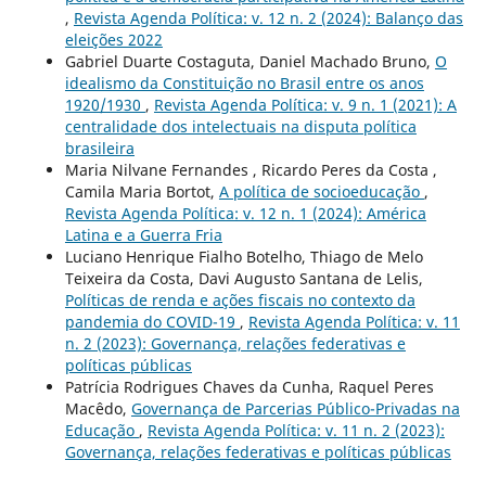
,
Revista Agenda Política: v. 12 n. 2 (2024): Balanço das
eleições 2022
Gabriel Duarte Costaguta, Daniel Machado Bruno,
O
idealismo da Constituição no Brasil entre os anos
1920/1930
,
Revista Agenda Política: v. 9 n. 1 (2021): A
centralidade dos intelectuais na disputa política
brasileira
Maria Nilvane Fernandes , Ricardo Peres da Costa ,
Camila Maria Bortot,
A política de socioeducação
,
Revista Agenda Política: v. 12 n. 1 (2024): América
Latina e a Guerra Fria
Luciano Henrique Fialho Botelho, Thiago de Melo
Teixeira da Costa, Davi Augusto Santana de Lelis,
Políticas de renda e ações fiscais no contexto da
pandemia do COVID-19
,
Revista Agenda Política: v. 11
n. 2 (2023): Governança, relações federativas e
políticas públicas
Patrícia Rodrigues Chaves da Cunha, Raquel Peres
Macêdo,
Governança de Parcerias Público-Privadas na
Educação
,
Revista Agenda Política: v. 11 n. 2 (2023):
Governança, relações federativas e políticas públicas