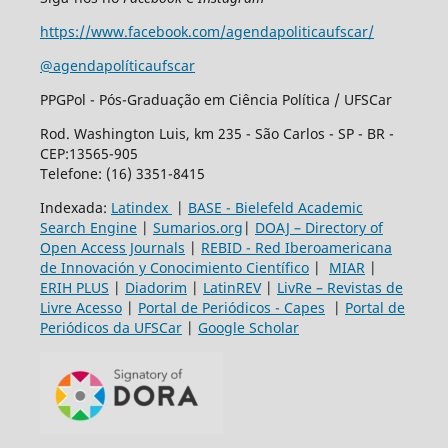
https://www.facebook.com/agendapoliticaufscar/
@agendapolíticaufscar
PPGPol - Pós-Graduação em Ciência Política / UFSCar
Rod. Washington Luis, km 235 - São Carlos - SP - BR -
CEP:13565-905
Telefone: (16) 3351-8415
Indexada:
Latindex
|
BASE - Bielefeld Academic
Search Engine
|
Sumarios.org
|
DOAJ – Directory of
Open Access Journals
|
REBID - Red Iberoamericana
de Innovación y Conocimiento Científico
|
MIAR
|
ERIH PLUS
|
Diadorim
|
LatinREV
|
LivRe – Revistas de
Livre Acesso
|
Portal de Periódicos - Capes
|
Portal de
Periódicos da UFSCar
|
Google Scholar