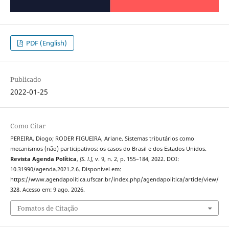
PDF (English)
Publicado
2022-01-25
Como Citar
PEREIRA, Diogo; RODER FIGUEIRA, Ariane. Sistemas tributários como
mecanismos (não) participativos: os casos do Brasil e dos Estados Unidos.
Revista Agenda Política
,
[S. l.]
, v. 9, n. 2, p. 155–184, 2022. DOI:
10.31990/agenda.2021.2.6. Disponível em:
https://www.agendapolitica.ufscar.br/index.php/agendapolitica/article/view/
328. Acesso em: 9 ago. 2026.
Fomatos de Citação