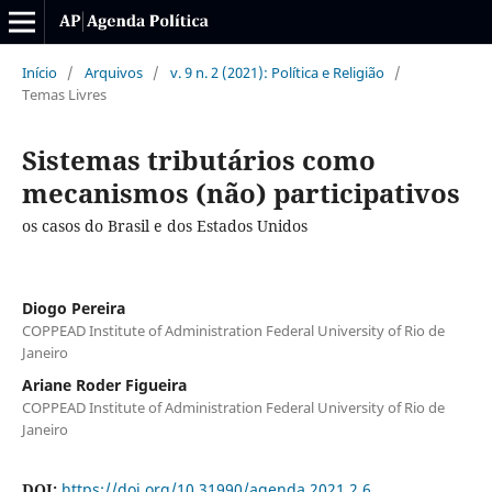
Início
/
Arquivos
/
v. 9 n. 2 (2021): Política e Religião
/
Temas Livres
Sistemas tributários como
mecanismos (não) participativos
os casos do Brasil e dos Estados Unidos
Diogo Pereira
COPPEAD Institute of Administration Federal University of Rio de
Janeiro
Ariane Roder Figueira
COPPEAD Institute of Administration Federal University of Rio de
Janeiro
DOI:
https://doi.org/10.31990/agenda.2021.2.6