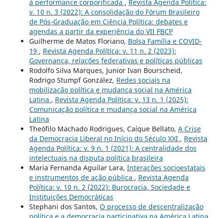
à performance corporificada
,
Revista Agenda Política:
v. 10 n. 3 (2022): A consolidação do Fórum Brasileiro
de Pós-Graduação em Ciência Política: debates e
agendas a partir da experiência do VII FBCP
Guilherme de Matos Floriano,
Bolsa Família e COVID-
19
,
Revista Agenda Política: v. 11 n. 2 (2023):
Governança, relações federativas e políticas públicas
Rodolfo Silva Marques, Junior Ivan Bourscheid,
Rodrigo Stumpf González,
Redes sociais na
mobilização política e mudança social na América
Latina
,
Revista Agenda Política: v. 13 n. 1 (2025):
Comunicação política e mudança social na América
Latina
Theófilo Machado Rodrigues, Caíque Bellato,
A Crise
da Democracia Liberal no Início do Século XXI
,
Revista
Agenda Política: v. 9 n. 1 (2021): A centralidade dos
intelectuais na disputa política brasileira
Maria Fernanda Aguilar Lara,
Interações socioestatais
e instrumentos de ação pública
,
Revista Agenda
Política: v. 10 n. 2 (2022): Burocracia, Sociedade e
Instituições Democráticas
Stephani dos Santos,
O processo de descentralização
política e a democracia participativa na América Latina