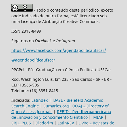
- Todo o conteúdo deste periódico, exceto
onde indicado de outra forma, está licenciado sob
uma Licença de Atribuição Creative Commons.
ISSN 2318-8499
Siga-nos no
Facebook
e
Instagram
https://www.facebook.com/agendapoliticaufscar/
@agendapolíticaufscar
PPGPol - Pós-Graduação em Ciência Política / UFSCar
Rod. Washington Luis, km 235 - São Carlos - SP - BR -
CEP:13565-905
Telefone: (16) 3351-8415
Indexada:
Latindex
|
BASE - Bielefeld Academic
Search Engine
|
Sumarios.org
|
DOAJ – Directory of
Open Access Journals
|
REBID - Red Iberoamericana
de Innovación y Conocimiento Científico
|
MIAR
|
ERIH PLUS
|
Diadorim
|
LatinREV
|
LivRe – Revistas de