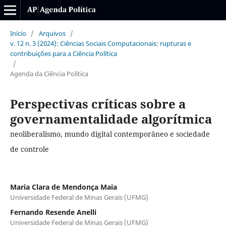
Início
/
Arquivos
/
v. 12 n. 3 (2024): Ciências Sociais Computacionais: rupturas e
contribuições para a Ciência Política
/
Agenda da Ciência Política
Perspectivas críticas sobre a
governamentalidade algorítmica
neoliberalismo, mundo digital contemporâneo e sociedade
de controle
Maria Clara de Mendonça Maia
Universidade Federal de Minas Gerais (UFMG)
Fernando Resende Anelli
Universidade Federal de Minas Gerais (UFMG)