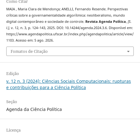
Como Citar
MAIA , Maria Clara de Mendonça; ANELLI, Fernando Resende. Perspectivas
críticas sobre a governamentalidade algorítmica: neoliberalismo, mundo
digital contemporâneo e sociedade de controle.
Revista Agenda Política
,
[S.
l.]
, v. 12, n. 3, p. 124–143, 2025. DOI: 10.14244/agenda.2024.3.6. Disponível em:
https://www.agendapolitica.ufscar.br/index.php/agendapolitica/article/view/
1103. Acesso em: 5 ago. 2026.
Fomatos de Citação
Edição
v. 12 n. 3 (2024): Ciências Sociais Computacionais: rupturas
e contribuições para a Ciência Política
Seção
Agenda da Ciência Política
Licença