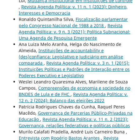
Lui,
Mudança institucional em instituições de controle
,
Revista Agenda Política: v. 11 n. 1 (2023): Dinheiro,
Interesses e Democracia
Ronaldo Quintanilha Silva,
Fiscalização parlamentar
pelo Congresso Nacional de 1988 a 2018
,
Revista
Agenda Política: v. 9 n. 3 (2021): Política Subnacional:
Uma Agenda de Pesquisa Emergente
Ana Luiza Melo Aranha, Helga do Nascimento de
Almeida,
Instituições de accountability e
(des)confiança: Legislativo e Judiciário em análise
comparada
,
Revista Agenda Política: v. 3 n. 1 (2015):
Instituições Políticas e Padrões de Interação entre os
Poderes Executivo e Legislativo
Weslei Leandro Quaresma Alves, Marilene de Souza
Campos,
Compreensões de economia e sociedade no
BNDES de Lula e de FHC
,
Revista Agenda Política: v.
12 n. 2 (2024): Balanço das eleições 2022
Patrícia Rodrigues Chaves da Cunha, Raquel Peres
Macêdo,
Governança de Parcerias Público-Privadas na
Educação
,
Revista Agenda Política: v. 11 n. 2 (2023):
Governança, relações federativas e políticas públicas
Murilo Calafati Pradella, André Luis Carneiro Buna ,
Entrevista com Rogério Bastos Arantes
,
Revista