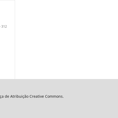
- 312
nça de Atribuição Creative Commons.