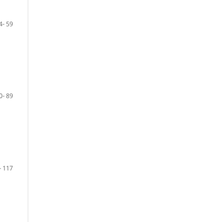
4- 59
0- 89
- 117