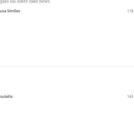
egião sul sobre fake news
Sousa Simões
118
sulaitis
143