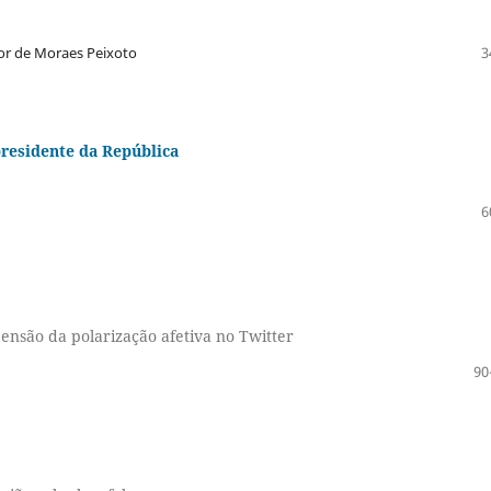
itor de Moraes Peixoto
3
presidente da República
6
nsão da polarização afetiva no Twitter
90