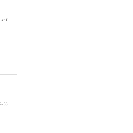
5- 8
9- 33