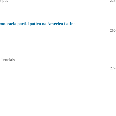
ampos
226
emocracia participativa na América Latina
260
idenciais
277