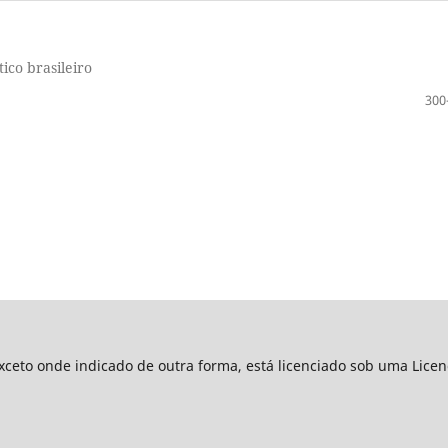
ico brasileiro
300
xceto onde indicado de outra forma, está licenciado sob uma Lice