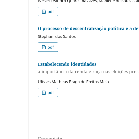
Weslei Leandro Quaresma Alves, Marilene de Souza C
pdf
O processo de descentralização política e a d
Stephani dos Santos
pdf
Estabelecendo identidades
a importância da renda e raça nas eleições pres
Ulisses Matheus Braga de Freitas Melo
pdf
Entrevista