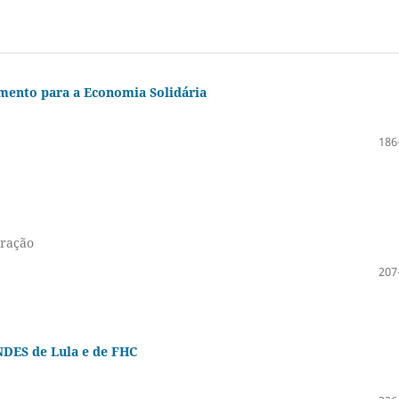
amento para a Economia Solidária
186
eração
207
DES de Lula e de FHC