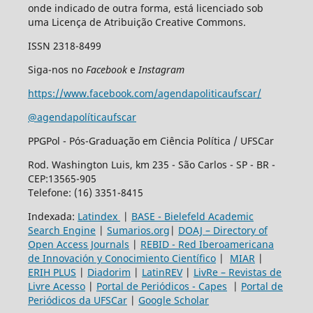
onde indicado de outra forma, está licenciado sob
uma Licença de Atribuição Creative Commons.
ISSN 2318-8499
Siga-nos no
Facebook
e
Instagram
https://www.facebook.com/agendapoliticaufscar/
@agendapolíticaufscar
PPGPol - Pós-Graduação em Ciência Política / UFSCar
Rod. Washington Luis, km 235 - São Carlos - SP - BR -
CEP:13565-905
Telefone: (16) 3351-8415
Indexada:
Latindex
|
BASE - Bielefeld Academic
Search Engine
|
Sumarios.org
|
DOAJ – Directory of
Open Access Journals
|
REBID - Red Iberoamericana
de Innovación y Conocimiento Científico
|
MIAR
|
ERIH PLUS
|
Diadorim
|
LatinREV
|
LivRe – Revistas de
Livre Acesso
|
Portal de Periódicos - Capes
|
Portal de
Periódicos da UFSCar
|
Google Scholar