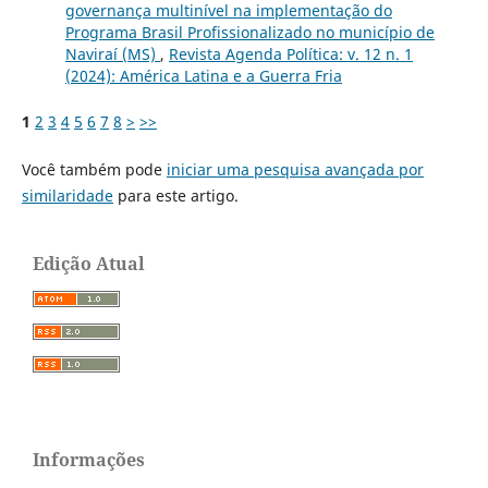
governança multinível na implementação do
Programa Brasil Profissionalizado no município de
Naviraí (MS)
,
Revista Agenda Política: v. 12 n. 1
(2024): América Latina e a Guerra Fria
1
2
3
4
5
6
7
8
>
>>
Você também pode
iniciar uma pesquisa avançada por
similaridade
para este artigo.
Edição Atual
Informações