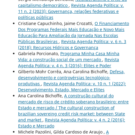
capitalismo democrático
,
Revista Agenda Política: v.
11 n. 2 (2023): Governança, relações federativas e
políticas públicas
Cristiane Capuchinho, Jaime Crozatti,
O Financiamento
Dos Programas Federais Mais Educação e Novo Mais
Educação Para Ampliação da Jornada Nas Escolas
Públicas Brasileiras
,
Revista Agenda Política: v. 6 n. 3
(2018): Recursos Hídricos e Governança
Gabriela Porcionato,
Programa Minha Casa Minha
Vida: a construção social de um mercado
,
Revista
Agenda Política: v. 4 n. 3 (2016): Elites e Poder
Gilberto Mohr Corrêa, Ana Carolina Bichoffe,
Defesa,
desenvolvimento e controvérsias tecnológico-
produtivas
,
Revista Agenda Política: v. 10 n. 1 (2022):
Desenvolvimento, Estado, Mercado e Elites
Ana Carolina Bichoffe,
A construção cultural do
mercado de risco de crédito soberano brasileiro: entre
Estado e mercado / The cultural construction of
brazilian sovereing credit risk market: between State
and market
,
Revista Agenda Política: v. 4 n. 2 (2016):
Estado e Mercado
Michele Pazolini, Gilda Cardoso de Araujo ,
A