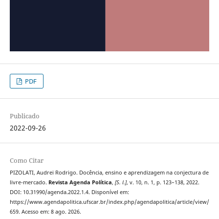
PDF
Publicado
2022-09-26
Como Citar
PIZOLATI, Audrei Rodrigo. Docência, ensino e aprendizagem na conjectura de
livre-mercado.
Revista Agenda Política
,
[S. l.]
, v. 10, n. 1, p. 123–138, 2022.
DOI: 10.31990/agenda.2022.1.4. Disponível em:
https://www.agendapolitica.ufscar.br/index.php/agendapolitica/article/view/
659. Acesso em: 8 ago. 2026.