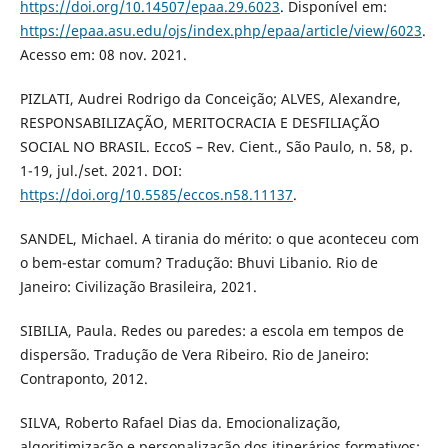
https://doi.org/10.14507/epaa.29.6023
. Disponível em:
https://epaa.asu.edu/ojs/index.php/epaa/article/view/6023
.
Acesso em: 08 nov. 2021.
PIZLATI, Audrei Rodrigo da Conceição; ALVES, Alexandre,
RESPONSABILIZAÇÃO, MERITOCRACIA E DESFILIAÇÃO
SOCIAL NO BRASIL. EccoS – Rev. Cient., São Paulo, n. 58, p.
1-19, jul./set. 2021. DOI:
https://doi.org/10.5585/eccos.n58.11137
.
SANDEL, Michael. A tirania do mérito: o que aconteceu com
o bem-estar comum? Tradução: Bhuvi Libanio. Rio de
Janeiro: Civilização Brasileira, 2021.
SIBILIA, Paula. Redes ou paredes: a escola em tempos de
dispersão. Tradução de Vera Ribeiro. Rio de Janeiro:
Contraponto, 2012.
SILVA, Roberto Rafael Dias da. Emocionalização,
algoritimização e personalização dos itinerários formativos: