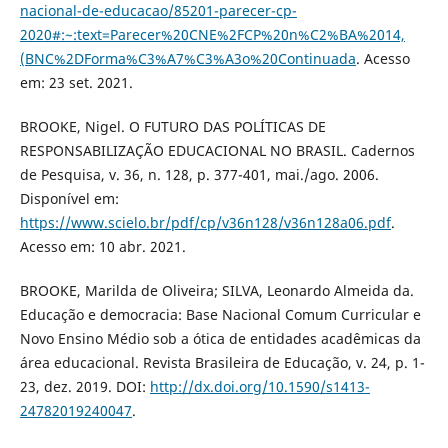
nacional-de-educacao/85201-parecer-cp-
2020#:~:text=Parecer%20CNE%2FCP%20n%C2%BA%2014,
(BNC%2DForma%C3%A7%C3%A3o%20Continuada
. Acesso
em: 23 set. 2021.
BROOKE, Nigel. O FUTURO DAS POLÍTICAS DE
RESPONSABILIZAÇÃO EDUCACIONAL NO BRASIL. Cadernos
de Pesquisa, v. 36, n. 128, p. 377-401, mai./ago. 2006.
Disponível em:
https://www.scielo.br/pdf/cp/v36n128/v36n128a06.pdf
.
Acesso em: 10 abr. 2021.
BROOKE, Marilda de Oliveira; SILVA, Leonardo Almeida da.
Educação e democracia: Base Nacional Comum Curricular e
Novo Ensino Médio sob a ótica de entidades acadêmicas da
área educacional. Revista Brasileira de Educação, v. 24, p. 1-
23, dez. 2019. DOI:
http://dx.doi.org/10.1590/s1413-
24782019240047
.