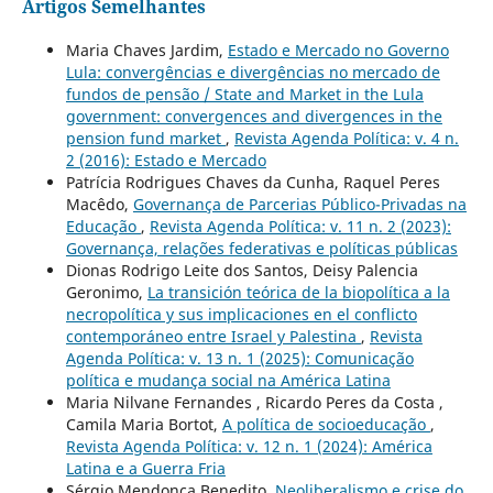
Artigos Semelhantes
Maria Chaves Jardim,
Estado e Mercado no Governo
Lula: convergências e divergências no mercado de
fundos de pensão / State and Market in the Lula
government: convergences and divergences in the
pension fund market
,
Revista Agenda Política: v. 4 n.
2 (2016): Estado e Mercado
Patrícia Rodrigues Chaves da Cunha, Raquel Peres
Macêdo,
Governança de Parcerias Público-Privadas na
Educação
,
Revista Agenda Política: v. 11 n. 2 (2023):
Governança, relações federativas e políticas públicas
Dionas Rodrigo Leite dos Santos, Deisy Palencia
Geronimo,
La transición teórica de la biopolítica a la
necropolítica y sus implicaciones en el conflicto
contemporáneo entre Israel y Palestina
,
Revista
Agenda Política: v. 13 n. 1 (2025): Comunicação
política e mudança social na América Latina
Maria Nilvane Fernandes , Ricardo Peres da Costa ,
Camila Maria Bortot,
A política de socioeducação
,
Revista Agenda Política: v. 12 n. 1 (2024): América
Latina e a Guerra Fria
Sérgio Mendonça Benedito,
Neoliberalismo e crise do