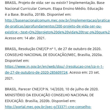
BRASIL. Projeto de vida: ser ou existir? Implementação. Base
Nacional Curricular Comum. Etapa Ensino Médio. Educação
é a Base. Brasília, 2018b. Disponível em:
http://basenacionalcomum.mec.gov.br/implementacao/pratica
de-praticas/aprofundamentos/200-projeto-de-vida-ser-ou-
existir#:~:text=O%20projeto%20de%20vida%20traz,o%20q
Acesso em: 14 abr. 2021.
BRASIL, Resolução CNE/CP nº 1, de 27 de outubro de 2020.
CONSELHO NACIONAL DE EDUCAÇÃO/MEC, Brasília, 2020a.
Disponível em:
https://www.in.gov.br/en/web/dou/-/resolucao-cne/cp-n-1-
de-27-de-outubro-de-2020-285609724
. Acesso em: 23 set.
2021.
BRASIL. Parecer CNE/CP N. 14/2020, 10 de julho de 2020.
MINISTÉRIO DA EDUCAÇÃO CONSELHO NACIONAL DE
EDUCAÇÃO. Brasília, 2020b. Disponível em:
http://portal.mec.gov.br/pec-g/33371-cne-conselho-