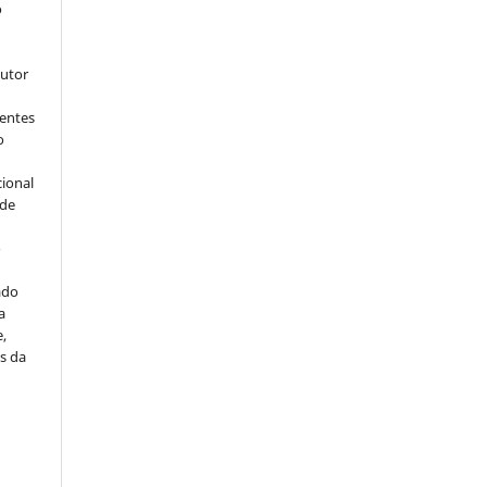
o
s
autor
dentes
o
cional
sde
a
o
ado
a
e,
s da