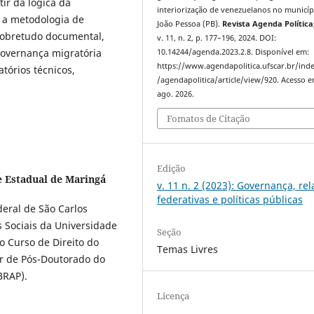
ir da lógica da
interiorização de venezuelanos no municíp
a a metodologia de
João Pessoa (PB).
Revista Agenda Política
 sobretudo documental,
v. 11, n. 2, p. 177–196, 2024. DOI:
governança migratória
10.14244/agenda.2023.2.8. Disponível em:
https://www.agendapolitica.ufscar.br/ind
atórios técnicos,
/agendapolitica/article/view/920. Acesso e
ago. 2026.
Fomatos de Citação
Edição
e Estadual de Maringá
v. 11 n. 2 (2023): Governança, re
federativas e políticas públicas
deral de São Carlos
s Sociais da Universidade
Seção
o Curso de Direito do
Temas Livres
or de Pós-Doutorado do
BRAP).
Licença