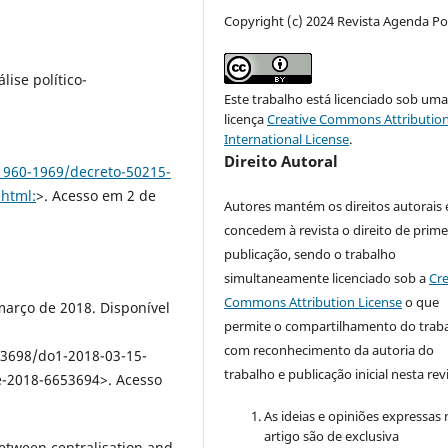
Copyright (c) 2024 Revista Agenda Pol
lise político-
Este trabalho está licenciado sob um
licença
Creative Commons Attribution
International License
.
Direito Autoral
1960-1969/decreto-50215-
.html:
>. Acesso em 2 de
Autores mantém os direitos autorais 
concedem à revista o direito de prime
publicação, sendo o trabalho
simultaneamente licenciado sob a
Cre
Commons Attribution License
o que
março de 2018. Disponível
permite o compartilhamento do trab
com reconhecimento da autoria do
3698/do1-2018-03-15-
trabalho e publicação inicial nesta revi
de-2018-6653694>. Acesso
As ideias e opiniões expressas
artigo são de exclusiva
etween centralisation and