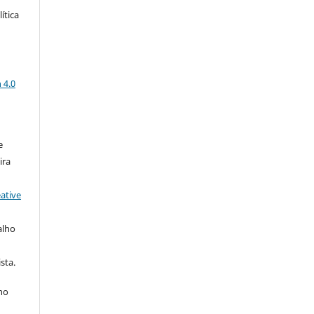
ítica
a
 4.0
e
ira
ative
alho
sta.
 no