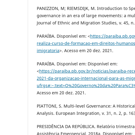
PANIZZON, M; RIEMSDIJK, M. Introduction to Spec
governance in an era of large movements: a mult
Journal of Ethnic and Migration Studies, v. 45, n.
PARAÍBA. Disponível em: <
https://paraiba.pb.go
realiza-curso-de-formacao-em-direitos-humanos
imigratoria
>. Acesso em 20 dez. 2021.
PARAÍBA. Disponível em: Disponível em:
<
https://paraiba.pb.gov.br/noticias/paraiba-re
2021-da-organizacao-internacional-para-as-mig
ufrgs#:~:text=O%20Governo%20da%20Para%C
Acesso em 20 dez. 2021.
PIATTONI, S. Multi-level Governance: A Historic
Analysis. European Integration, v. 31, n. 2, p. 16
PRESIDÊNCIA DA REPÚBLICA. Relatório trimestral
Assistência Emergencial, 2018a. Disponível em: