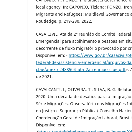
local agency. In: CAPONIO, Tiziana; PONZO, Iren
Migrants and Refugees: Multilevel Governance a
Routledge, p. 219-230, 2022.
CASA CIVIL. Ata da 2ª reunião do Comitê Federal
Emergencial para acolhimento a pessoas em sit
decorrente de fluxo migratório provocado por cr
Disponível em: <
https://www.gov.br/casacivil/p
federal-de-assistencia-emergencial/arquivos-da
cfae/anexo_2488504_ata_2a_reuniao_cfae.pdf
>.
de 2021.
CAVALCANTI, L; OLIVEIRA, T.; SILVA, B. G. Relató
2020: Uma década de desafios para a imigração e
Série Migrações. Observatório das Migrações Int
da Justiça e Segurança Pública/ Conselho Nacio
Coordenação Geral de Imigração Laboral. Brasíli
Disponível em:
<
https://portaldeimigracao.mj.gov.br/images