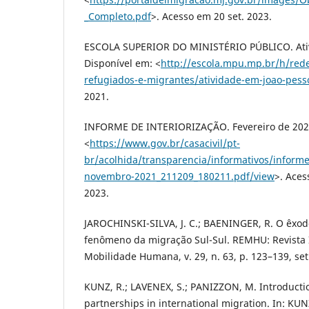
_Completo.pdf
>. Acesso em 20 set. 2023.
ESCOLA SUPERIOR DO MINISTÉRIO PÚBLICO. Ativ
Disponível em: <
http://escola.mpu.mp.br/h/rede
refugiados-e-migrantes/atividade-em-joao-pess
2021.
INFORME DE INTERIORIZAÇÃO. Fevereiro de 2023
<
https://www.gov.br/casacivil/pt-
br/acolhida/transparencia/informativos/informe
novembro-2021_211209_180211.pdf/view
>. Ace
2023.
JAROCHINSKI-SILVA, J. C.; BAENINGER, R. O êxo
fenômeno da migração Sul-Sul. REMHU: Revista I
Mobilidade Humana, v. 29, n. 63, p. 123–139, set
KUNZ, R.; LAVENEX, S.; PANIZZON, M. Introduct
partnerships in international migration. In: KUNZ