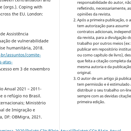
responsabilidade do autor, nã
e (orgs.). Coping with
refletindo, necessariamente, a
cross the EU. London:
opiniões da revista.
Após a primeira publicação, o 
tem autorização para assumir
contratos adicionais, indepen
 de Assistência
da revista, para a divulgação d
uação de vulnerabilidade
trabalho por outros meios (ex:
ise humanitária, 2018.
publicar em repositório institu
t-br/assuntos/comite-
ou como capítulo de livro), de
que feita a citação completa d
s-atas-
mesma autoria e da publicaçã
 Acesso em 3 de novembro
original.
O autor de um artigo já public
tem permissão e é estimulado 
rio Anual 2021 – 2011-
distribuir o seu trabalho on-lin
 o refúgio no Brasil.
sempre com as devidas citaçõe
primeira edição.
ernacionais; Ministério
nal de Imigração e
a, DF: OBMigra, 2021.
/Obmigra_2020/Relat%C3%B3rio_Anual/Relato%CC%81rio_Anual_-