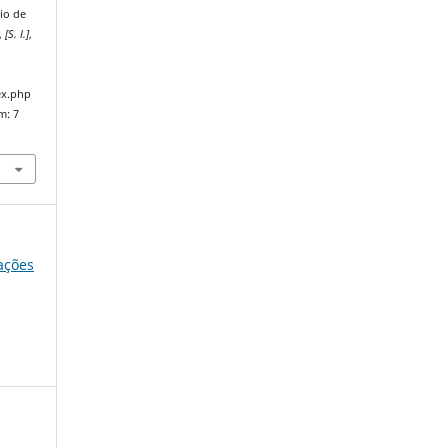
io de
,
[S. l.]
,
ex.php
m: 7
lações