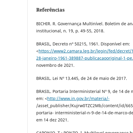
Referências
BICHIR. R. Governança Multinível. Boletim de aná
institucional, n. 19, p. 49-55, 2018.
BRASIL, Decreto nº 50215, 1961. Disponível em:
<
https://www2.camara.leg.br/legin/fed/decret/
28-janeiro-1961-389887-publicacaooriginal-1-pe
novembro de 2021.
BRASIL. Lei Nº 13.445, de 24 de maio de 2017.
BRASIL. Portaria Interministerial Nº 9, de 14 de 
em: <
http://www.in.gov.br/materia/-
/asset_publisher/Kujrw0TZC2Mb/content/id/665
portaria- interministerial-n-9-de-14-de-marco-
em 14 dez 2021.
CAPONIO, T.; PONZO, I. Multilevel governance b