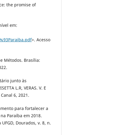
e: the promise of
nível em:
%93Paraiba.pdf
>. Acesso
e Métodos. Brasília:
022.
́rio junto às
ISETTA L.R, VERAS. V. E
 Canal 6, 2021.
umento para fortalecer a
 na Paraíba em 2018.
 UFGD, Dourados, v. 8, n.