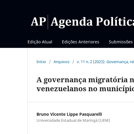
Edição Atual
Edições Anteriores
Submissões
Início
/
Arquivos
/
v. 11 n. 2 (2023): Governança, re
A governança migratória n
venezuelanos no município
Bruno Vicente Lippe Pasquarelli
Universidade Estadual de Maringá (UEM)