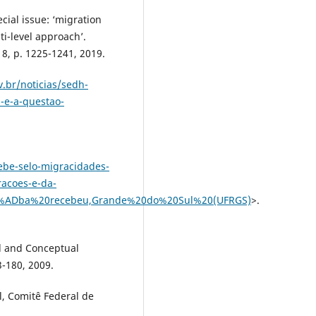
ial issue: ‘migration
i-level approach’.
 8, p. 1225-1241, 2019.
v.br/noticias/sedh-
-e-a-questao-
cebe-selo-migracidades-
racoes-e-da-
3%ADba%20recebeu,Grande%20do%20Sul%20(UFRGS)
>.
al and Conceptual
3-180, 2009.
, Comitê Federal de