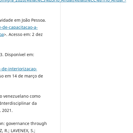
idade em João Pessoa.
-de-capacitacao-a-
oa
>. Acesso em: 2 dez
. Disponível em:
-de-interiorizacao-
sso em 14 de março de
do venezuelano como
nterdisciplinar da
. 2021.
ion: governance through
, R.; LAVENEX, S.;