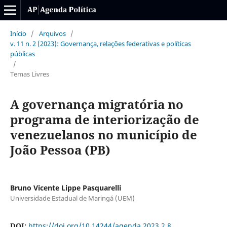
Início
/
Arquivos
/
v. 11 n. 2 (2023): Governança, relações federativas e políticas
públicas
/
Temas Livres
A governança migratória no
programa de interiorização de
venezuelanos no município de
João Pessoa (PB)
Bruno Vicente Lippe Pasquarelli
Universidade Estadual de Maringá (UEM)
DOI:
https://doi.org/10.14244/agenda.2023.2.8