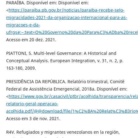
PARAÍBA. Disponível em: Disponível em:
<
https://paraiba.pb.gov.br/noticias/paraiba-recebe-selo-
migracidades-2021-da-organizacao-internacional-para-as-
migracoes-e-da-
ufrgs#:~:text=O%20Governo%20da%20Para%C3%ADba%20rece
Acesso em 20 dez. 2021.
PIATTONI, S. Multi-level Governance: A Historical and
Conceptual Analysis. European Integration, v. 31, n. 2, p.
163-180, 2009.
PRESIDÊNCIA DA REPÚBLICA. Relatório trimestral, Comitê
Federal de Assistência Emergencial, 2018a. Disponível em:
<
https://www.gov.br/casacivil/ptbr/acolhida/transparencia/rela
relatorio-geral-operacao-
acolhida.pdf/@@download/file/1%C2%BA%20Relat%C3%B3ri
Acesso em 3 de nov. 2021.
R4V. Refugiados y migrantes venezolanos en la región,