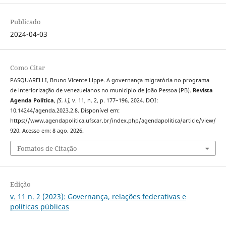
Publicado
2024-04-03
Como Citar
PASQUARELLI, Bruno Vicente Lippe. A governança migratória no programa
de interiorização de venezuelanos no município de João Pessoa (PB).
Revista
Agenda Política
,
[S. l.]
, v. 11, n. 2, p. 177–196, 2024. DOI:
10.14244/agenda.2023.2.8. Disponível em:
https://www.agendapolitica.ufscar.br/index.php/agendapolitica/article/view/
920. Acesso em: 8 ago. 2026.
Fomatos de Citação
Edição
v. 11 n. 2 (2023): Governança, relações federativas e
políticas públicas