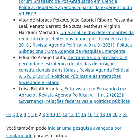
Fórum Brasileiro de Pós-Graduação em Ciência
Política: debates e agendas a partir da experiência do
VII FBCP
Vitor de Moraes Peixoto, João Gabriel Ribeiro Pessanha
Leal, Renato Barreto de Souza, Matheus Virginio
Harduim Machado,
Uma análise dos determinantes da
reeleição de prefeitos nos municípios brasileiros em
2016
,
Revista Agenda Política: v. 9 n. 3 (2021): Política
Subnacional: Uma Agenda de Pesquisa Emergente
Eduardo Araujo Couto,
De transitório a provisório: A
perenidade estratégica do ato das disposições
constitucionais transitórias
,
Revista Agenda Política:
v. 6 n. 2 (2018): Políticas Públicas e as Interações
Sociedade e Estado
Luísa Bolaffi Arantes,
Entrevista com Fernando Luiz
Abrucio
,
Revista Agenda Política: v. 11 n. 2 (2023):
Governança, relações federativas e políticas públicas
<<
<
1
2
3
4
5
6
7
8
9
10
11
12
13
14
15
16
17
18
19
20
>
>>
Você também pode
iniciar uma pesquisa avançada por
similaridade
para este artigo.