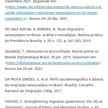
noviembre 2021. Disponível em:
<
https://www.r4v.info/es/document/r4v-america-latina-y-el-
caribe-refugiados-y-migrantes-venezolanos-en-la-region-
noviembre-1
>. Acesso em 20 dez. 2021.
DO VALE ROCHA, G; RIBEIRO, N. Fluxo migratório
venezuelano no Brasil: análise e estratégias. Revista Jurídica
da Presidência Brasília, v. 20 n. 122, p. 541-563, 2019.
SALGADO, T. Venezuela na encruzilhada. Acervo online Le
Monde Diplomatique Brasil. 30 jan. 2019. Disponível em:
<
https://diplomatique.org.br/venezuela-na-encruzilhada/
>.
Acesso em 20 set. 2023.
DA FROTA SIMÕES, G. et al. Perfil sociodemográfico e laboral
da imigração venezuelana no Brasil. Brasília: Conselho
Nacional de Imigração- CNIg, 2017.
THOUEZ, C. Strengthening migration governance: the UN as
“wingman”. Journal of Ethnic and Migration Studies, v. 45,