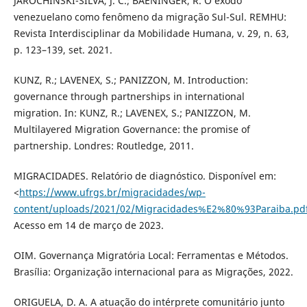
JAROCHINSKI-SILVA, J. C.; BAENINGER, R. O êxodo
venezuelano como fenômeno da migração Sul-Sul. REMHU:
Revista Interdisciplinar da Mobilidade Humana, v. 29, n. 63,
p. 123–139, set. 2021.
KUNZ, R.; LAVENEX, S.; PANIZZON, M. Introduction:
governance through partnerships in international
migration. In: KUNZ, R.; LAVENEX, S.; PANIZZON, M.
Multilayered Migration Governance: the promise of
partnership. Londres: Routledge, 2011.
MIGRACIDADES. Relatório de diagnóstico. Disponível em:
<
https://www.ufrgs.br/migracidades/wp-
content/uploads/2021/02/Migracidades%E2%80%93Paraiba.pd
Acesso em 14 de março de 2023.
OIM. Governança Migratória Local: Ferramentas e Métodos.
Brasília: Organização internacional para as Migrações, 2022.
ORIGUELA, D. A. A atuação do intérprete comunitário junto