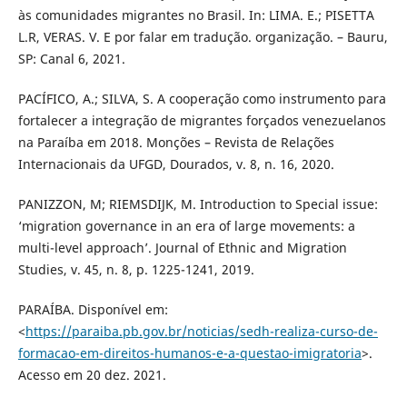
às comunidades migrantes no Brasil. In: LIMA. E.; PISETTA
L.R, VERAS. V. E por falar em tradução. organização. – Bauru,
SP: Canal 6, 2021.
PACÍFICO, A.; SILVA, S. A cooperação como instrumento para
fortalecer a integração de migrantes forçados venezuelanos
na Paraíba em 2018. Monções – Revista de Relações
Internacionais da UFGD, Dourados, v. 8, n. 16, 2020.
PANIZZON, M; RIEMSDIJK, M. Introduction to Special issue:
‘migration governance in an era of large movements: a
multi-level approach’. Journal of Ethnic and Migration
Studies, v. 45, n. 8, p. 1225-1241, 2019.
PARAÍBA. Disponível em:
<
https://paraiba.pb.gov.br/noticias/sedh-realiza-curso-de-
formacao-em-direitos-humanos-e-a-questao-imigratoria
>.
Acesso em 20 dez. 2021.