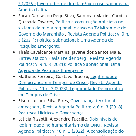
2 (2025): Juventudes de direita e/ou conservadoras na
América Latina
Sarah Dantas do Rego Silva, Sammyla Maciel, Camilla
Quesada Tavares,
Política e construção noticiosa no
sistema de mídia regional: o caso da TV Mirante e do
Governo do Maranhão
,
Revista Agenda Política: v. 9 n.
3 (2021): Política Subnacional: Uma Agenda de
Pesquisa Emergente
Thaís Cavalcante Martins, Jayane dos Santos Maia,
Entrevista con Flavia Freidenberg
,
Revista Agenda
Política: v. 9 n. 3 (2021): Política Subnacional: Uma
Agenda de Pesquisa Emergente
Matheus Ferreira, Gustavo Ribeiro,
Legitimidade
Democrática em Tempos de Crise
,
Revista Agenda
Política: v. 11 n. 3 (2023): Legitimidade Democrática
em Tempos de Crise
Elson Luciano Silva Pires,
Governança territorial
ameaçada
,
Revista Agenda Política: v. 6 n. 3 (2018):
Recursos Hídricos e Governança
Letícia Rizzotti, Alexandre Fuccille,
Dois níveis de
legitimidade no humanitarismo da ONU
,
Revista
Agenda Política: v. 10 n. 3 (2022): A consolidação do