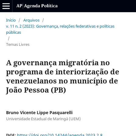
Início
/
Arquivos
/
v. 11 n. 2 (2023): Governança, relações federativas e políticas
públicas
/
Temas Livres
A governança migratória no
programa de interiorização de
venezuelanos no município de
João Pessoa (PB)
Bruno Vicente Lippe Pasquarelli
Universidade Estadual de Maringá (UEM)
DOI:
https://doi.org/10.14244/agenda.2023.2.8