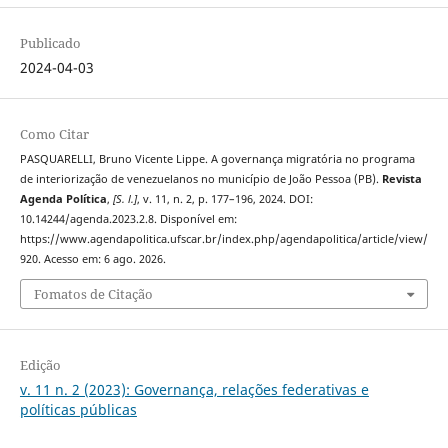
Publicado
2024-04-03
Como Citar
PASQUARELLI, Bruno Vicente Lippe. A governança migratória no programa
de interiorização de venezuelanos no município de João Pessoa (PB).
Revista
Agenda Política
,
[S. l.]
, v. 11, n. 2, p. 177–196, 2024. DOI:
10.14244/agenda.2023.2.8. Disponível em:
https://www.agendapolitica.ufscar.br/index.php/agendapolitica/article/view/
920. Acesso em: 6 ago. 2026.
Fomatos de Citação
Edição
v. 11 n. 2 (2023): Governança, relações federativas e
políticas públicas