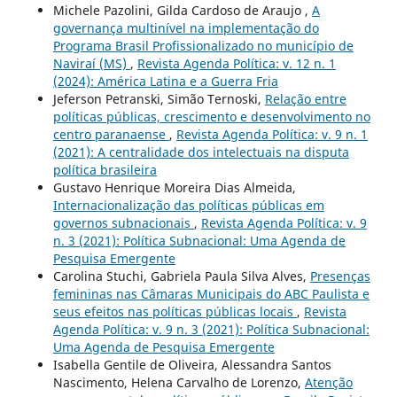
Michele Pazolini, Gilda Cardoso de Araujo ,
A
governança multinível na implementação do
Programa Brasil Profissionalizado no município de
Naviraí (MS)
,
Revista Agenda Política: v. 12 n. 1
(2024): América Latina e a Guerra Fria
Jeferson Petranski, Simão Ternoski,
Relação entre
políticas públicas, crescimento e desenvolvimento no
centro paranaense
,
Revista Agenda Política: v. 9 n. 1
(2021): A centralidade dos intelectuais na disputa
política brasileira
Gustavo Henrique Moreira Dias Almeida,
Internacionalização das políticas públicas em
governos subnacionais
,
Revista Agenda Política: v. 9
n. 3 (2021): Política Subnacional: Uma Agenda de
Pesquisa Emergente
Carolina Stuchi, Gabriela Paula Silva Alves,
Presenças
femininas nas Câmaras Municipais do ABC Paulista e
seus efeitos nas políticas públicas locais
,
Revista
Agenda Política: v. 9 n. 3 (2021): Política Subnacional:
Uma Agenda de Pesquisa Emergente
Isabella Gentile de Oliveira, Alessandra Santos
Nascimento, Helena Carvalho de Lorenzo,
Atenção