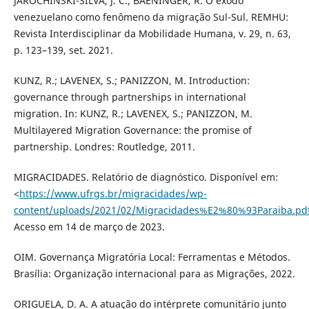
JAROCHINSKI-SILVA, J. C.; BAENINGER, R. O êxodo
venezuelano como fenômeno da migração Sul-Sul. REMHU:
Revista Interdisciplinar da Mobilidade Humana, v. 29, n. 63,
p. 123–139, set. 2021.
KUNZ, R.; LAVENEX, S.; PANIZZON, M. Introduction:
governance through partnerships in international
migration. In: KUNZ, R.; LAVENEX, S.; PANIZZON, M.
Multilayered Migration Governance: the promise of
partnership. Londres: Routledge, 2011.
MIGRACIDADES. Relatório de diagnóstico. Disponível em:
<
https://www.ufrgs.br/migracidades/wp-
content/uploads/2021/02/Migracidades%E2%80%93Paraiba.pd
Acesso em 14 de março de 2023.
OIM. Governança Migratória Local: Ferramentas e Métodos.
Brasília: Organização internacional para as Migrações, 2022.
ORIGUELA, D. A. A atuação do intérprete comunitário junto