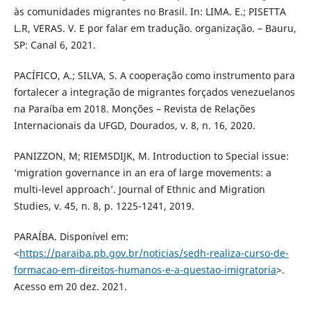
às comunidades migrantes no Brasil. In: LIMA. E.; PISETTA
L.R, VERAS. V. E por falar em tradução. organização. – Bauru,
SP: Canal 6, 2021.
PACÍFICO, A.; SILVA, S. A cooperação como instrumento para
fortalecer a integração de migrantes forçados venezuelanos
na Paraíba em 2018. Monções – Revista de Relações
Internacionais da UFGD, Dourados, v. 8, n. 16, 2020.
PANIZZON, M; RIEMSDIJK, M. Introduction to Special issue:
‘migration governance in an era of large movements: a
multi-level approach’. Journal of Ethnic and Migration
Studies, v. 45, n. 8, p. 1225-1241, 2019.
PARAÍBA. Disponível em:
<
https://paraiba.pb.gov.br/noticias/sedh-realiza-curso-de-
formacao-em-direitos-humanos-e-a-questao-imigratoria
>.
Acesso em 20 dez. 2021.