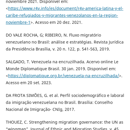
noviembre 2021. Disponível em:
<
https://www.r4v.info/es/document/r4v-america-latina-y-el-
caribe-refugiados-y-migrantes-venezolanos-en-la-region-
noviembre-1
>. Acesso em 20 dez. 2021.
DO VALE ROCHA, G; RIBEIRO, N. Fluxo migratório
venezuelano no Brasil: análise e estratégias. Revista Jurídica
da Presidência Brasília, v. 20 n. 122, p. 541-563, 2019.
SALGADO, T. Venezuela na encruzilhada. Acervo online Le
Monde Diplomatique Brasil. 30 jan. 2019. Disponível em:
<
https://diplomatique.org.br/venezuela-na-encruzilhada/
>.
Acesso em 20 set. 2023.
DA FROTA SIMÕES, G. et al. Perfil sociodemográfico e laboral
da imigração venezuelana no Brasil. Brasília: Conselho
Nacional de Imigração- CNIg, 2017.
THOUEZ, C. Strengthening migration governance: the UN as
“wingman”. Journal of Ethnic and Migration Studies, v. 45,