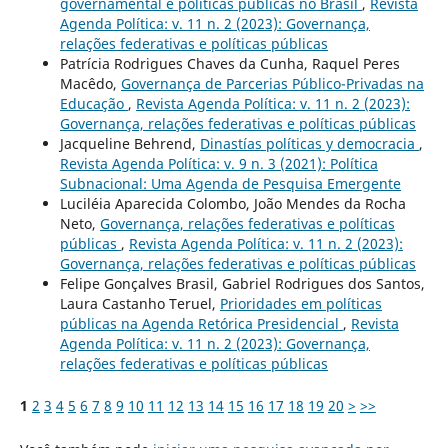
governamental e políticas públicas no Brasil
,
Revista
Agenda Política: v. 11 n. 2 (2023): Governança,
relações federativas e políticas públicas
Patrícia Rodrigues Chaves da Cunha, Raquel Peres
Macêdo,
Governança de Parcerias Público-Privadas na
Educação
,
Revista Agenda Política: v. 11 n. 2 (2023):
Governança, relações federativas e políticas públicas
Jacqueline Behrend,
Dinastías políticas y democracia
,
Revista Agenda Política: v. 9 n. 3 (2021): Política
Subnacional: Uma Agenda de Pesquisa Emergente
Luciléia Aparecida Colombo, João Mendes da Rocha
Neto,
Governança, relações federativas e políticas
públicas
,
Revista Agenda Política: v. 11 n. 2 (2023):
Governança, relações federativas e políticas públicas
Felipe Gonçalves Brasil, Gabriel Rodrigues dos Santos,
Laura Castanho Teruel,
Prioridades em políticas
públicas na Agenda Retórica Presidencial
,
Revista
Agenda Política: v. 11 n. 2 (2023): Governança,
relações federativas e políticas públicas
1
2
3
4
5
6
7
8
9
10
11
12
13
14
15
16
17
18
19
20
>
>>