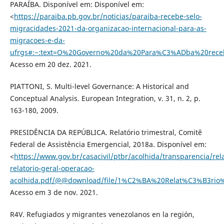
PARAÍBA. Disponível em: Disponível em:
<
https://paraiba.pb.gov.br/noticias/paraiba-recebe-selo-
migracidades-2021-da-organizacao-internacional-para-as-
migracoes-e-da-
ufrgs#:~:text=O%20Governo%20da%20Para%C3%ADba%20rece
Acesso em 20 dez. 2021.
PIATTONI, S. Multi-level Governance: A Historical and
Conceptual Analysis. European Integration, v. 31, n. 2, p.
163-180, 2009.
PRESIDÊNCIA DA REPÚBLICA. Relatório trimestral, Comitê
Federal de Assistência Emergencial, 2018a. Disponível em:
<
https://www.gov.br/casacivil/ptbr/acolhida/transparencia/rela
relatorio-geral-operacao-
acolhida.pdf/@@download/file/1%C2%BA%20Relat%C3%B3ri
Acesso em 3 de nov. 2021.
R4V. Refugiados y migrantes venezolanos en la región,