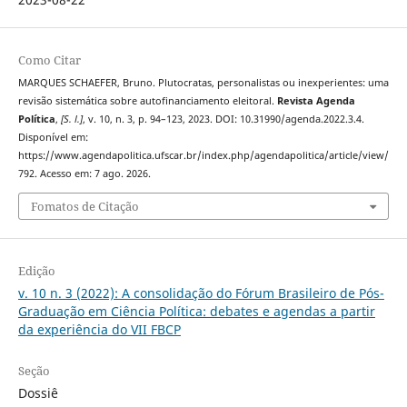
Como Citar
MARQUES SCHAEFER, Bruno. Plutocratas, personalistas ou inexperientes: uma
revisão sistemática sobre autofinanciamento eleitoral.
Revista Agenda
Política
,
[S. l.]
, v. 10, n. 3, p. 94–123, 2023. DOI: 10.31990/agenda.2022.3.4.
Disponível em:
https://www.agendapolitica.ufscar.br/index.php/agendapolitica/article/view/
792. Acesso em: 7 ago. 2026.
Fomatos de Citação
Edição
v. 10 n. 3 (2022): A consolidação do Fórum Brasileiro de Pós-
Graduação em Ciência Política: debates e agendas a partir
da experiência do VII FBCP
Seção
Dossiê