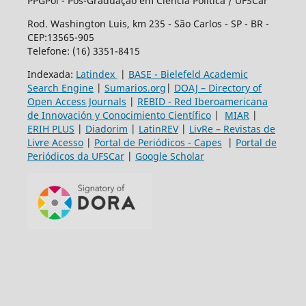
PPGPol - Pós-Graduação em Ciência Política / UFSCar
Rod. Washington Luis, km 235 - São Carlos - SP - BR -
CEP:13565-905
Telefone: (16) 3351-8415
Indexada:
Latindex
|
BASE - Bielefeld Academic
Search Engine
|
Sumarios.org
|
DOAJ – Directory of
Open Access Journals
|
REBID - Red Iberoamericana
de Innovación y Conocimiento Científico
|
MIAR
|
ERIH PLUS
|
Diadorim
|
LatinREV
|
LivRe – Revistas de
Livre Acesso
|
Portal de Periódicos - Capes
|
Portal de
Periódicos da UFSCar
|
Google Scholar