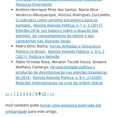
Pesquisa Emergente
Antônio Henrique Pires dos Santos, Maria Alice
Venâncio Albuquerque, Vinicius Rodrigues Zuccolotto,
O Judiciário como caminho estratégico para os
partidos
,
Revista Agenda Política: v. 1 n. 2 (2017):
Eleições 2016: um balanço sobre a atuação dos
partidos, do comportamento do eleitor e das
campanhas nas disputas locais
Pedro Diniz Rocha,
Forças Armadas e Segurança
Pública no Brasil
,
Revista Agenda Política: v. 9 n. 2
(2021): Política e Religião
Pablo Ornelas Rosa, Aknaton Toczek Souza, Giovane
Matheus Camargo,
Perspectividade política e
produção de desinformação nas eleições brasileiras
de 2018
,
Revista Agenda Política: v. 8 n. 3 (2020):
Relações Internacionais na crise da ordem liberal
<<
<
1
2
3
4
5
6
7
8
9
10
>
>>
Você também pode
iniciar uma pesquisa avançada por
similaridade
para este artigo.