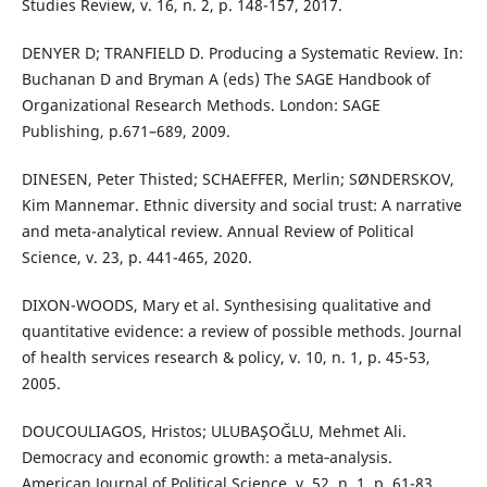
Studies Review, v. 16, n. 2, p. 148-157, 2017.
DENYER D; TRANFIELD D. Producing a Systematic Review. In:
Buchanan D and Bryman A (eds) The SAGE Handbook of
Organizational Research Methods. London: SAGE
Publishing, p.671–689, 2009.
DINESEN, Peter Thisted; SCHAEFFER, Merlin; SØNDERSKOV,
Kim Mannemar. Ethnic diversity and social trust: A narrative
and meta-analytical review. Annual Review of Political
Science, v. 23, p. 441-465, 2020.
DIXON-WOODS, Mary et al. Synthesising qualitative and
quantitative evidence: a review of possible methods. Journal
of health services research & policy, v. 10, n. 1, p. 45-53,
2005.
DOUCOULIAGOS, Hristos; ULUBAŞOĞLU, Mehmet Ali.
Democracy and economic growth: a meta‐analysis.
American Journal of Political Science, v. 52, n. 1, p. 61-83,