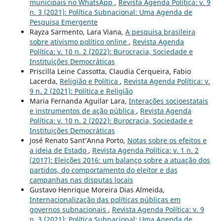
municipais no WhatsApp
,
Revista Agenda Política: v. 9
n. 3 (2021): Política Subnacional: Uma Agenda de
Pesquisa Emergente
Rayza Sarmento, Lara Viana,
A pesquisa brasileira
sobre ativismo político online
,
Revista Agenda
Política: v. 10 n. 2 (2022): Burocracia, Sociedade e
Instituições Democráticas
Priscilla Leine Cassotta, Claudia Cerqueira, Fabio
Lacerda,
Religião e Política
,
Revista Agenda Política: v.
9 n. 2 (2021): Política e Religião
Maria Fernanda Aguilar Lara,
Interações socioestatais
e instrumentos de ação pública
,
Revista Agenda
Política: v. 10 n. 2 (2022): Burocracia, Sociedade e
Instituições Democráticas
José Renato Sant’Anna Porto,
Notas sobre os efeitos e
a ideia de Estado
,
Revista Agenda Política: v. 1 n. 2
(2017): Eleições 2016: um balanço sobre a atuação dos
partidos, do comportamento do eleitor e das
campanhas nas disputas locais
Gustavo Henrique Moreira Dias Almeida,
Internacionalização das políticas públicas em
governos subnacionais
,
Revista Agenda Política: v. 9
n. 3 (2021): Política Subnacional: Uma Agenda de