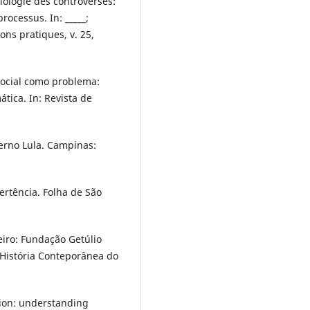
iologie des controverses:
ocessus. In: _____;
ons pratiques, v. 25,
social como problema:
tica. In: Revista de
erno Lula. Campinas:
tência. Folha de São
iro: Fundação Getúlio
História Conteporânea do
tion: understanding