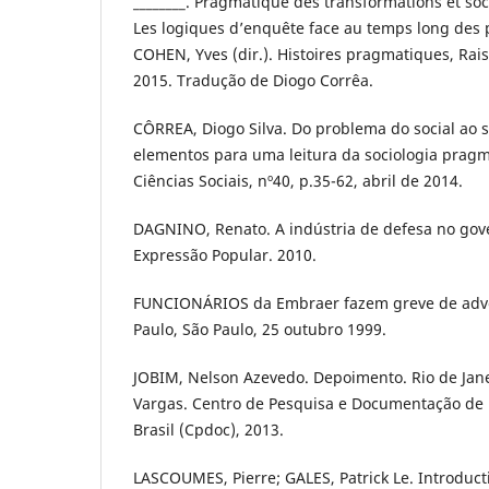
________. Pragmatique des transformations et soc
Les logiques d’enquête face au temps long des pr
COHEN, Yves (dir.). Histoires pragmatiques, Rais
2015. Tradução de Diogo Corrêa.
CÔRREA, Diogo Silva. Do problema do social ao 
elementos para uma leitura da sociologia pragmá
Ciências Sociais, nº40, p.35-62, abril de 2014.
DAGNINO, Renato. A indústria de defesa no gov
Expressão Popular. 2010.
FUNCIONÁRIOS da Embraer fazem greve de adver
Paulo, São Paulo, 25 outubro 1999.
JOBIM, Nelson Azevedo. Depoimento. Rio de Jane
Vargas. Centro de Pesquisa e Documentação de 
Brasil (Cpdoc), 2013.
LASCOUMES, Pierre; GALES, Patrick Le. Introduc