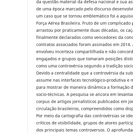
da questão material da defesa nacional e sua as
de uma época marcado pelo discurso desenvolvi
um caso que se tornou emblemático foi a aquisi
Força Aérea Brasileira. Fruto de um complicado 
arrastou por praticamente duas décadas, os ca
finalmente declarados como vencedores da conco
contratos associados foram assinados em 2014. A
envolveu incerteza compartilhada e não concor
engajados e grupos que tomaram posições distin
como uma controvérsia segundo a tradição soci
Devido a centralidade que a controvérsia da sub
assume nas interfaces tecnológico-produtiva e mil
para mostrar de maneira dinâmica a formação d
socio-técnicas. A pesquisa se ancora em levan
corpus de artigos jornalísticos publicados em j
circulação brasileiros, compreendidos como disp
Por meio da cartografia das controvérsias se i
críticos de visibilidade, grupos de atores partic
dos principais temas controversos. O aprofund