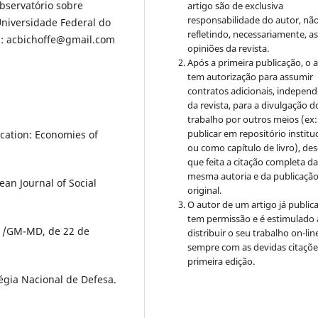
bservatório sobre
artigo são de exclusiva
responsabilidade do autor, nã
niversidade Federal do
refletindo, necessariamente, a
l: acbichoffe@gmail.com
opiniões da revista.
Após a primeira publicação, o 
tem autorização para assumir
contratos adicionais, indepen
da revista, para a divulgação d
trabalho por outros meios (ex:
publicar em repositório institu
cation: Economies of
ou como capítulo de livro), de
que feita a citação completa d
mesma autoria e da publicaçã
pean Journal of Social
original.
O autor de um artigo já public
tem permissão e é estimulado 
 61/GM-MD, de 22 de
distribuir o seu trabalho on-lin
sempre com as devidas citaçõe
primeira edição.
tégia Nacional de Defesa.