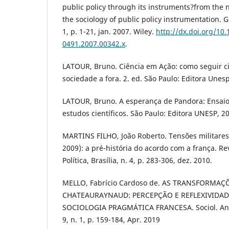
public policy through its instruments?from the 
the sociology of public policy instrumentation. Go
1, p. 1-21, jan. 2007. Wiley.
http://dx.doi.org/10.
0491.2007.00342.x
.
LATOUR, Bruno. Ciência em Ação: como seguir ci
sociedade a fora. 2. ed. São Paulo: Editora Unesp
LATOUR, Bruno. A esperança de Pandora: Ensaio
estudos científicos. São Paulo: Editora UNESP, 2
MARTINS FILHO, João Roberto. Tensões militares
2009): a pré-história do acordo com a frança. Rev
Política, Brasília, n. 4, p. 283-306, dez. 2010.
MELLO, Fabrício Cardoso de. AS TRANSFORMAÇ
CHATEAURAYNAUD: PERCEPÇÃO E REFLEXIVIDA
SOCIOLOGIA PRAGMÁTICA FRANCESA. Sociol. Antrop
9, n. 1, p. 159-184, Apr. 2019