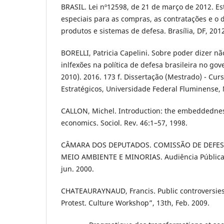
BRASIL. Lei nº12598, de 21 de março de 2012. E
especiais para as compras, as contratações e o
produtos e sistemas de defesa. Brasília, DF, 201
BORELLI, Patricia Capelini. Sobre poder dizer n
inlfexões na política de defesa brasileira no gove
2010). 2016. 173 f. Dissertação (Mestrado) - Cu
Estratégicos, Universidade Federal Fluminense, N
CALLON, Michel. Introduction: the embeddednes
economics. Sociol. Rev. 46:1–57, 1998.
CÂMARA DOS DEPUTADOS. COMISSÃO DE DEFE
MEIO AMBIENTE E MINORIAS. Audiência Pública n
jun. 2000.
CHATEAURAYNAUD, Francis. Public controversies
Protest. Culture Workshop”, 13th, Feb. 2009.