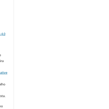
a
 4.0
e
ira
ative
alho
sta.
 no