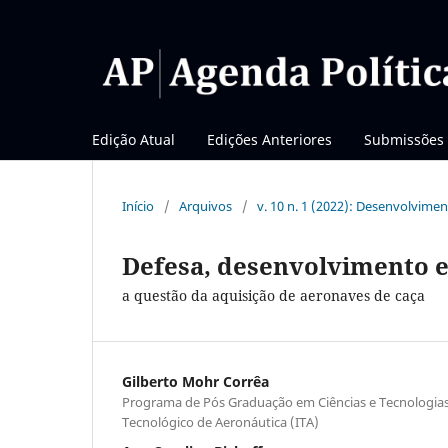
Edição Atual
Edições Anteriores
Submissões
Início
/
Arquivos
/
v. 10 n. 1 (2022): Desenvolvimen
Defesa, desenvolvimento e
a questão da aquisição de aeronaves de caça
Gilberto Mohr Corrêa
Programa de Pós Graduação em Ciências e Tecnologias 
Tecnológico de Aeronáutica (ITA)