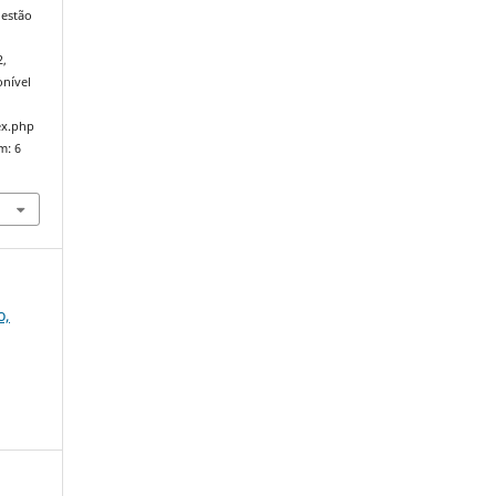
uestão
a
2,
onível
ex.php
m: 6
o,