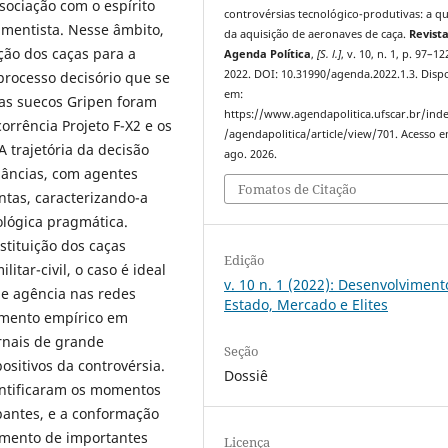
sociação com o espírito
controvérsias tecnológico-produtivas: a q
mentista. Nesse âmbito,
da aquisição de aeronaves de caça.
Revist
ção dos caças para a
Agenda Política
,
[S. l.]
, v. 10, n. 1, p. 97–12
2022. DOI: 10.31990/agenda.2022.1.3. Disp
processo decisório que se
em:
ças suecos Gripen foram
https://www.agendapolitica.ufscar.br/ind
rrência Projeto F-X2 e os
/agendapolitica/article/view/701. Acesso e
 trajetória da decisão
ago. 2026.
dâncias, com agentes
Fomatos de Citação
tas, caracterizando-a
ológica pragmática.
stituição dos caças
Edição
itar-civil, o caso é ideal
v. 10 n. 1 (2022): Desenvolviment
e agência nas redes
Estado, Mercado e Elites
tamento empírico em
ornais de grande
Seção
ositivos da controvérsia.
Dossiê
dentificaram os momentos
ipantes, e a conformação
amento de importantes
Licença