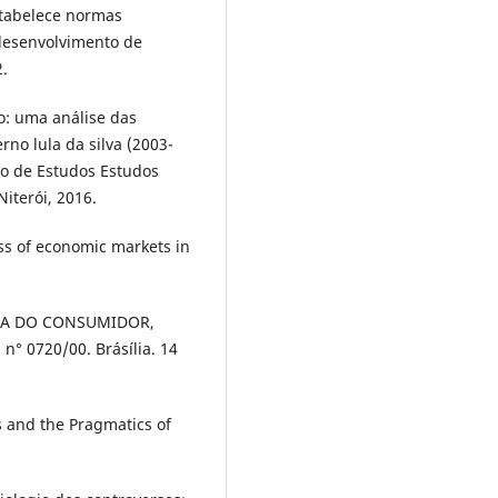
stabelece normas
 desenvolvimento de
2.
ão: uma análise das
rno lula da silva (2003-
rso de Estudos Estudos
iterói, 2016.
s of economic markets in
SA DO CONSUMIDOR,
° 0720/00. Brásília. 14
 and the Pragmatics of