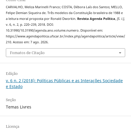
CARVALHO, Meliza Marinelli Franco; COSTA, Débora Laís dos Santos; MELLO,
Felipe Demian Siqueira de. Três modelos da Constituição brasileira de 1988 e
a leitura moral proposta por Ronald Dworkin.
Revista Agenda Política
,
[S. l.]
,
v. 6, n. 2, p. 220–239, 2018. DOI:
10.31990/10.31990/agenda.ano.volume.numero. Disponível em:
https://www.agendapolitica.ufscar.br/index.php/agendapolitica/article/view/
210. Acesso em: 7 ago. 2026.
Fomatos de Citação
Edição
v. 6 n. 2 (2018): Políticas Públicas e as Interações Sociedade
e Estado
Seção
Temas Livres
Licença