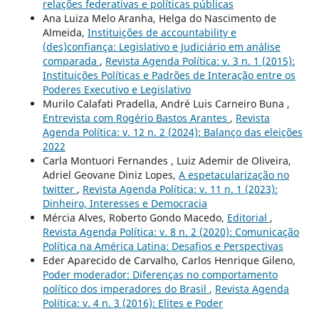
relações federativas e políticas públicas
Ana Luiza Melo Aranha, Helga do Nascimento de
Almeida,
Instituições de accountability e
(des)confiança: Legislativo e Judiciário em análise
comparada
,
Revista Agenda Política: v. 3 n. 1 (2015):
Instituições Políticas e Padrões de Interação entre os
Poderes Executivo e Legislativo
Murilo Calafati Pradella, André Luis Carneiro Buna ,
Entrevista com Rogério Bastos Arantes
,
Revista
Agenda Política: v. 12 n. 2 (2024): Balanço das eleições
2022
Carla Montuori Fernandes , Luiz Ademir de Oliveira,
Adriel Geovane Diniz Lopes,
A espetacularização no
twitter
,
Revista Agenda Política: v. 11 n. 1 (2023):
Dinheiro, Interesses e Democracia
Mércia Alves, Roberto Gondo Macedo,
Editorial
,
Revista Agenda Política: v. 8 n. 2 (2020): Comunicação
Política na América Latina: Desafios e Perspectivas
Eder Aparecido de Carvalho, Carlos Henrique Gileno,
Poder moderador: Diferenças no comportamento
político dos imperadores do Brasil
,
Revista Agenda
Política: v. 4 n. 3 (2016): Elites e Poder