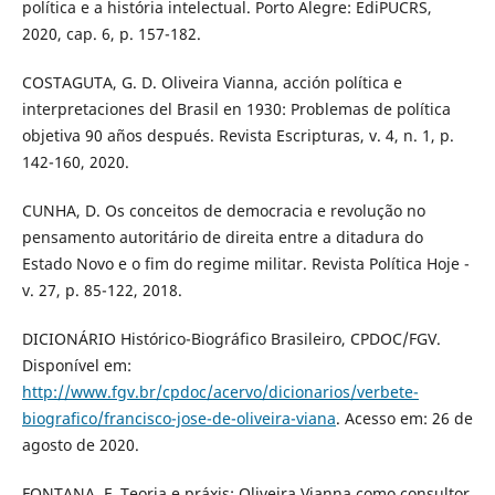
política e a história intelectual. Porto Alegre: EdiPUCRS,
2020, cap. 6, p. 157-182.
COSTAGUTA, G. D. Oliveira Vianna, acción política e
interpretaciones del Brasil en 1930: Problemas de política
objetiva 90 años después. Revista Escripturas, v. 4, n. 1, p.
142-160, 2020.
CUNHA, D. Os conceitos de democracia e revolução no
pensamento autoritário de direita entre a ditadura do
Estado Novo e o fim do regime militar. Revista Política Hoje -
v. 27, p. 85-122, 2018.
DICIONÁRIO Histórico-Biográfico Brasileiro, CPDOC/FGV.
Disponível em:
http://www.fgv.br/cpdoc/acervo/dicionarios/verbete-
biografico/francisco-jose-de-oliveira-viana
. Acesso em: 26 de
agosto de 2020.
FONTANA, F. Teoria e práxis: Oliveira Vianna como consultor