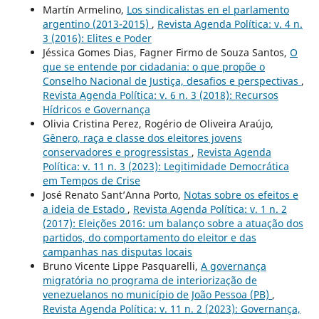
Martín Armelino,
Los sindicalistas en el parlamento
argentino (2013-2015)
,
Revista Agenda Política: v. 4 n.
3 (2016): Elites e Poder
Jéssica Gomes Dias, Fagner Firmo de Souza Santos,
O
que se entende por cidadania: o que propõe o
Conselho Nacional de Justiça, desafios e perspectivas
,
Revista Agenda Política: v. 6 n. 3 (2018): Recursos
Hídricos e Governança
Olivia Cristina Perez, Rogério de Oliveira Araújo,
Gênero, raça e classe dos eleitores jovens
conservadores e progressistas
,
Revista Agenda
Política: v. 11 n. 3 (2023): Legitimidade Democrática
em Tempos de Crise
José Renato Sant’Anna Porto,
Notas sobre os efeitos e
a ideia de Estado
,
Revista Agenda Política: v. 1 n. 2
(2017): Eleições 2016: um balanço sobre a atuação dos
partidos, do comportamento do eleitor e das
campanhas nas disputas locais
Bruno Vicente Lippe Pasquarelli,
A governança
migratória no programa de interiorização de
venezuelanos no município de João Pessoa (PB)
,
Revista Agenda Política: v. 11 n. 2 (2023): Governança,