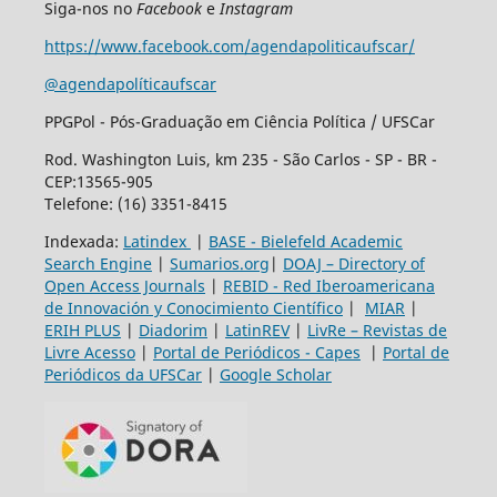
Siga-nos no
Facebook
e
Instagram
https://www.facebook.com/agendapoliticaufscar/
@agendapolíticaufscar
PPGPol - Pós-Graduação em Ciência Política / UFSCar
Rod. Washington Luis, km 235 - São Carlos - SP - BR -
CEP:13565-905
Telefone: (16) 3351-8415
Indexada:
Latindex
|
BASE - Bielefeld Academic
Search Engine
|
Sumarios.org
|
DOAJ – Directory of
Open Access Journals
|
REBID - Red Iberoamericana
de Innovación y Conocimiento Científico
|
MIAR
|
ERIH PLUS
|
Diadorim
|
LatinREV
|
LivRe – Revistas de
Livre Acesso
|
Portal de Periódicos - Capes
|
Portal de
Periódicos da UFSCar
|
Google Scholar