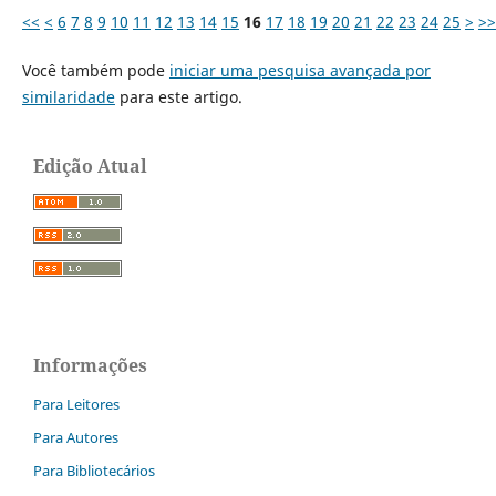
<<
<
6
7
8
9
10
11
12
13
14
15
16
17
18
19
20
21
22
23
24
25
>
>>
Você também pode
iniciar uma pesquisa avançada por
similaridade
para este artigo.
Edição Atual
Informações
Para Leitores
Para Autores
Para Bibliotecários