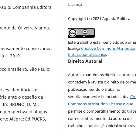
Licença
o Paulo: Companhia Editora
Copyright (c) 2021 Agenda Política
mento de Oliveira Vianna.
Este trabalho está licenciado sob um
licença
Creative Commons Attribution
o pensamento conservador:
International License
.
itec, 2010.
Direito Autoral
o brasileiro. São Paulo:
Autores mantém os direitos autorais 
concedem à revista o direito de prime
publicação, sendo o trabalho
zes identitárias e
simultaneamente licenciado sob a
Cre
ria ante o desafio da
Commons Attribution License
o que
. In: BRUNO, D. M.;
permite o compartilhamento do trab
m perspectiva: diálogos
com reconhecimento da autoria do
 Porto Alegre: EdiPUCRS,
trabalho e publicação inicial nesta revi