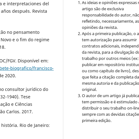
As ideias e opiniões expressas
a e interpretaciones del
artigo são de exclusiva
0 años después. Revista
responsabilidade do autor, nã
refletindo, necessariamente, a
opiniões da revista.
ução no pensamento
Após a primeira publicação, o 
o Novo e o fim do regime
tem autorização para assumir
contratos adicionais, indepen
18.
da revista, para a divulgação d
trabalho por outros meios (ex:
DOC/FGV. Disponível em:
publicar em repositório institu
ete-biografico/francisco-
ou como capítulo de livro), de
de 2020.
que feita a citação completa d
mesma autoria e da publicaçã
o consultor jurídico do
original.
O autor de um artigo já public
932-1940). Tese
tem permissão e é estimulado 
cação e Ciências
distribuir o seu trabalho on-lin
ão Carlos. 2017.
sempre com as devidas citaçõe
primeira edição.
istória. Rio de Janeiro: