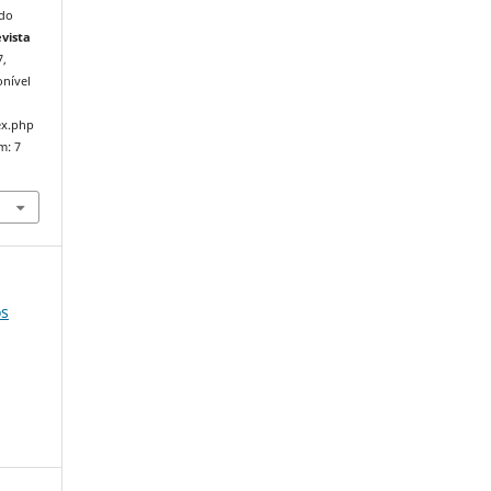
 do
vista
7,
onível
ex.php
m: 7
os