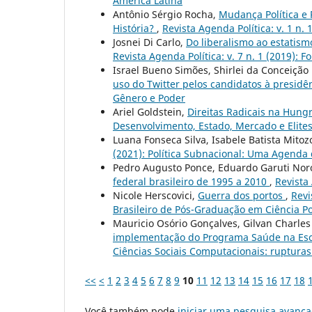
América Latina
Antônio Sérgio Rocha,
Mudança Política e 
História?
,
Revista Agenda Política: v. 1 n. 
Josnei Di Carlo,
Do liberalismo ao estatism
Revista Agenda Política: v. 7 n. 1 (2019): 
Israel Bueno Simões, Shirlei da Conceição
uso do Twitter pelos candidatos à presidê
Gênero e Poder
Ariel Goldstein,
Direitas Radicais na Hungr
Desenvolvimento, Estado, Mercado e Elite
Luana Fonseca Silva, Isabele Batista Mitoz
(2021): Política Subnacional: Uma Agenda
Pedro Augusto Ponce, Eduardo Garuti No
federal brasileiro de 1995 a 2010
,
Revista 
Nicole Herscovici,
Guerra dos portos
,
Revi
Brasileiro de Pós-Graduação em Ciência Pol
Mauricio Osório Gonçalves, Gilvan Charles
implementação do Programa Saúde na Esc
Ciências Sociais Computacionais: rupturas 
<<
<
1
2
3
4
5
6
7
8
9
10
11
12
13
14
15
16
17
18
Você também pode
iniciar uma pesquisa avança