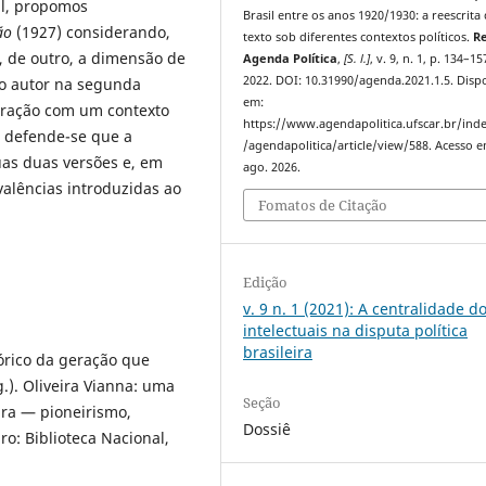
al, propomos
Brasil entre os anos 1920/1930: a reescrita
ção
(1927) considerando,
texto sob diferentes contextos políticos.
Re
e, de outro, a dimensão de
Agenda Política
,
[S. l.]
, v. 9, n. 1, p. 134–15
2022. DOI: 10.31990/agenda.2021.1.5. Disp
lo autor na segunda
em:
teração com um contexto
https://www.agendapolitica.ufscar.br/ind
, defende-se que a
/agendapolitica/article/view/588. Acesso e
as duas versões e, em
ago. 2026.
valências introduzidas ao
Fomatos de Citação
Edição
v. 9 n. 1 (2021): A centralidade d
intelectuais na disputa política
brasileira
tórico da geração que
.). Oliveira Vianna: uma
Seção
ira — pioneirismo,
Dossiê
ro: Biblioteca Nacional,