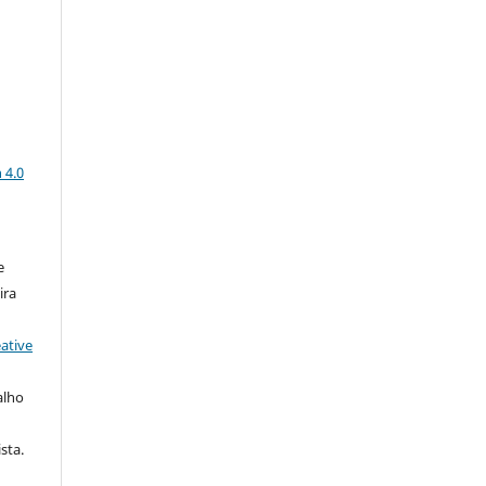
a
 4.0
e
ira
ative
alho
sta.