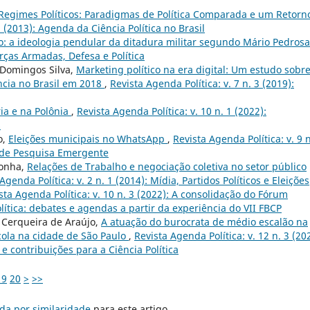
Regimes Políticos: Paradigmas de Política Comparada e um Retorn
1 (2013): Agenda da Ciência Política no Brasil
o: a ideologia pendular da ditadura militar segundo Mário Pedros
Forças Armadas, Defesa e Política
 Domingos Silva,
Marketing político na era digital: Um estudo sobre
ncia no Brasil em 2018
,
Revista Agenda Política: v. 7 n. 3 (2019):
ia e na Polônia
,
Revista Agenda Política: v. 10 n. 1 (2022):
s
o,
Eleições municipais no WhatsApp
,
Revista Agenda Política: v. 9 n
 de Pesquisa Emergente
ronha,
Relações de Trabalho e negociação coletiva no setor público
Agenda Política: v. 2 n. 1 (2014): Mídia, Partidos Políticos e Eleições
sta Agenda Política: v. 10 n. 3 (2022): A consolidação do Fórum
ítica: debates e agendas a partir da experiência do VII FBCP
 Cerqueira de Araújo,
A atuação do burocrata de médio escalão na
ola na cidade de São Paulo
,
Revista Agenda Política: v. 12 n. 3 (20
e contribuições para a Ciência Política
19
20
>
>>
da por similaridade
para este artigo.