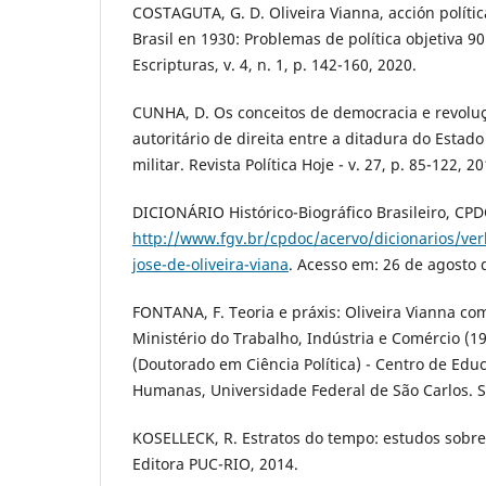
COSTAGUTA, G. D. Oliveira Vianna, acción polític
Brasil en 1930: Problemas de política objetiva 9
Escripturas, v. 4, n. 1, p. 142-160, 2020.
CUNHA, D. Os conceitos de democracia e revol
autoritário de direita entre a ditadura do Estad
militar. Revista Política Hoje - v. 27, p. 85-122, 20
DICIONÁRIO Histórico-Biográfico Brasileiro, CP
http://www.fgv.br/cpdoc/acervo/dicionarios/verb
jose-de-oliveira-viana
. Acesso em: 26 de agosto 
FONTANA, F. Teoria e práxis: Oliveira Vianna com
Ministério do Trabalho, Indústria e Comércio (1
(Doutorado em Ciência Política) - Centro de Edu
Humanas, Universidade Federal de São Carlos. S
KOSELLECK, R. Estratos do tempo: estudos sobre h
Editora PUC-RIO, 2014.