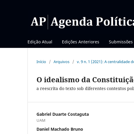
Edição Atual
Edições Anteriores
Submissões
Início
/
Arquivos
/
v. 9 n. 1 (2021): A centralidade d
O idealismo da Constituiçã
a reescrita do texto sob diferentes contextos polí
Gabriel Duarte Costaguta
UAM
Daniel Machado Bruno