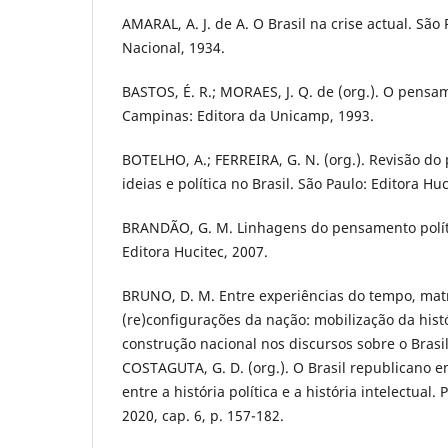
AMARAL, A. J. de A. O Brasil na crise actual. Sã
Nacional, 1934.
BASTOS, É. R.; MORAES, J. Q. de (org.). O pensa
Campinas: Editora da Unicamp, 1993.
BOTELHO, A.; FERREIRA, G. N. (org.). Revisão d
ideias e política no Brasil. São Paulo: Editora Huc
BRANDÃO, G. M. Linhagens do pensamento polític
Editora Hucitec, 2007.
BRUNO, D. M. Entre experiências do tempo, matri
(re)configurações da nação: mobilização da histó
construção nacional nos discursos sobre o Brasil
COSTAGUTA, G. D. (org.). O Brasil republicano e
entre a história política e a história intelectual.
2020, cap. 6, p. 157-182.