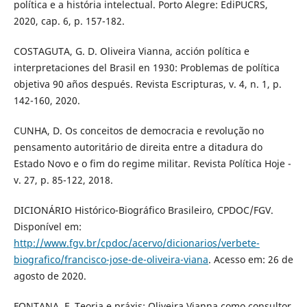
política e a história intelectual. Porto Alegre: EdiPUCRS,
2020, cap. 6, p. 157-182.
COSTAGUTA, G. D. Oliveira Vianna, acción política e
interpretaciones del Brasil en 1930: Problemas de política
objetiva 90 años después. Revista Escripturas, v. 4, n. 1, p.
142-160, 2020.
CUNHA, D. Os conceitos de democracia e revolução no
pensamento autoritário de direita entre a ditadura do
Estado Novo e o fim do regime militar. Revista Política Hoje -
v. 27, p. 85-122, 2018.
DICIONÁRIO Histórico-Biográfico Brasileiro, CPDOC/FGV.
Disponível em:
http://www.fgv.br/cpdoc/acervo/dicionarios/verbete-
biografico/francisco-jose-de-oliveira-viana
. Acesso em: 26 de
agosto de 2020.
FONTANA, F. Teoria e práxis: Oliveira Vianna como consultor