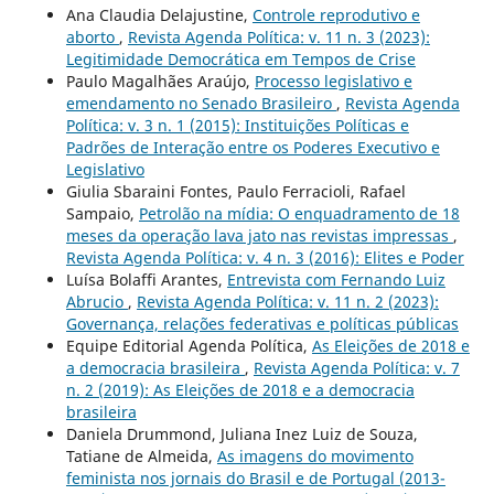
Ana Claudia Delajustine,
Controle reprodutivo e
aborto
,
Revista Agenda Política: v. 11 n. 3 (2023):
Legitimidade Democrática em Tempos de Crise
Paulo Magalhães Araújo,
Processo legislativo e
emendamento no Senado Brasileiro
,
Revista Agenda
Política: v. 3 n. 1 (2015): Instituições Políticas e
Padrões de Interação entre os Poderes Executivo e
Legislativo
Giulia Sbaraini Fontes, Paulo Ferracioli, Rafael
Sampaio,
Petrolão na mídia: O enquadramento de 18
meses da operação lava jato nas revistas impressas
,
Revista Agenda Política: v. 4 n. 3 (2016): Elites e Poder
Luísa Bolaffi Arantes,
Entrevista com Fernando Luiz
Abrucio
,
Revista Agenda Política: v. 11 n. 2 (2023):
Governança, relações federativas e políticas públicas
Equipe Editorial Agenda Política,
As Eleições de 2018 e
a democracia brasileira
,
Revista Agenda Política: v. 7
n. 2 (2019): As Eleições de 2018 e a democracia
brasileira
Daniela Drummond, Juliana Inez Luiz de Souza,
Tatiane de Almeida,
As imagens do movimento
feminista nos jornais do Brasil e de Portugal (2013-