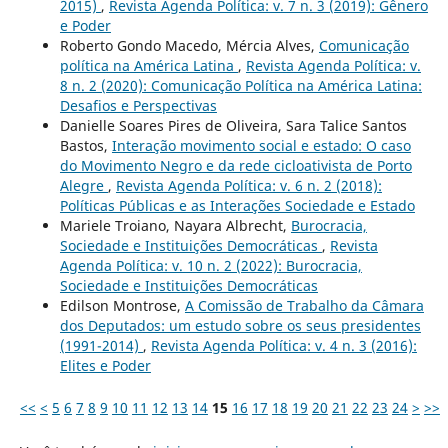
2015)
,
Revista Agenda Política: v. 7 n. 3 (2019): Gênero
e Poder
Roberto Gondo Macedo, Mércia Alves,
Comunicação
política na América Latina
,
Revista Agenda Política: v.
8 n. 2 (2020): Comunicação Política na América Latina:
Desafios e Perspectivas
Danielle Soares Pires de Oliveira, Sara Talice Santos
Bastos,
Interação movimento social e estado: O caso
do Movimento Negro e da rede cicloativista de Porto
Alegre
,
Revista Agenda Política: v. 6 n. 2 (2018):
Políticas Públicas e as Interações Sociedade e Estado
Mariele Troiano, Nayara Albrecht,
Burocracia,
Sociedade e Instituições Democráticas
,
Revista
Agenda Política: v. 10 n. 2 (2022): Burocracia,
Sociedade e Instituições Democráticas
Edilson Montrose,
A Comissão de Trabalho da Câmara
dos Deputados: um estudo sobre os seus presidentes
(1991-2014)
,
Revista Agenda Política: v. 4 n. 3 (2016):
Elites e Poder
<<
<
5
6
7
8
9
10
11
12
13
14
15
16
17
18
19
20
21
22
23
24
>
>>