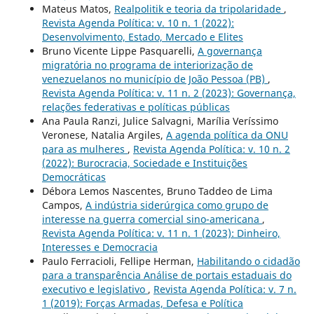
Mateus Matos,
Realpolitik e teoria da tripolaridade
,
Revista Agenda Política: v. 10 n. 1 (2022):
Desenvolvimento, Estado, Mercado e Elites
Bruno Vicente Lippe Pasquarelli,
A governança
migratória no programa de interiorização de
venezuelanos no município de João Pessoa (PB)
,
Revista Agenda Política: v. 11 n. 2 (2023): Governança,
relações federativas e políticas públicas
Ana Paula Ranzi, Julice Salvagni, Marília Veríssimo
Veronese, Natalia Argiles,
A agenda política da ONU
para as mulheres
,
Revista Agenda Política: v. 10 n. 2
(2022): Burocracia, Sociedade e Instituições
Democráticas
Débora Lemos Nascentes, Bruno Taddeo de Lima
Campos,
A indústria siderúrgica como grupo de
interesse na guerra comercial sino-americana
,
Revista Agenda Política: v. 11 n. 1 (2023): Dinheiro,
Interesses e Democracia
Paulo Ferracioli, Fellipe Herman,
Habilitando o cidadão
para a transparência Análise de portais estaduais do
executivo e legislativo
,
Revista Agenda Política: v. 7 n.
1 (2019): Forças Armadas, Defesa e Política