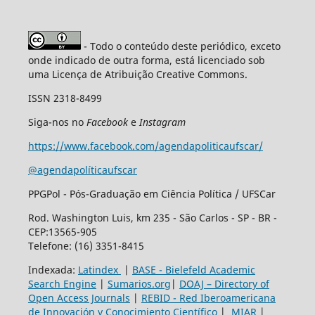
- Todo o conteúdo deste periódico, exceto
onde indicado de outra forma, está licenciado sob
uma Licença de Atribuição Creative Commons.
ISSN 2318-8499
Siga-nos no
Facebook
e
Instagram
https://www.facebook.com/agendapoliticaufscar/
@agendapolíticaufscar
PPGPol - Pós-Graduação em Ciência Política / UFSCar
Rod. Washington Luis, km 235 - São Carlos - SP - BR -
CEP:13565-905
Telefone: (16) 3351-8415
Indexada:
Latindex
|
BASE - Bielefeld Academic
Search Engine
|
Sumarios.org
|
DOAJ – Directory of
Open Access Journals
|
REBID - Red Iberoamericana
de Innovación y Conocimiento Científico
|
MIAR
|