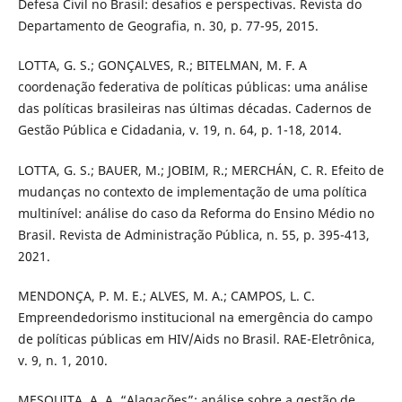
Defesa Civil no Brasil: desafios e perspectivas. Revista do
Departamento de Geografia, n. 30, p. 77-95, 2015.
LOTTA, G. S.; GONÇALVES, R.; BITELMAN, M. F. A
coordenação federativa de políticas públicas: uma análise
das políticas brasileiras nas últimas décadas. Cadernos de
Gestão Pública e Cidadania, v. 19, n. 64, p. 1-18, 2014.
LOTTA, G. S.; BAUER, M.; JOBIM, R.; MERCHÁN, C. R. Efeito de
mudanças no contexto de implementação de uma política
multinível: análise do caso da Reforma do Ensino Médio no
Brasil. Revista de Administração Pública, n. 55, p. 395-413,
2021.
MENDONÇA, P. M. E.; ALVES, M. A.; CAMPOS, L. C.
Empreendedorismo institucional na emergência do campo
de políticas públicas em HIV/Aids no Brasil. RAE-Eletrônica,
v. 9, n. 1, 2010.
MESQUITA, A. A. “Alagações”: análise sobre a gestão de