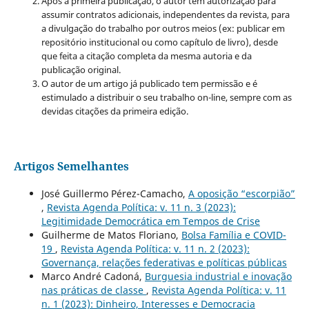
Após a primeira publicação, o autor tem autorização para
assumir contratos adicionais, independentes da revista, para
a divulgação do trabalho por outros meios (ex: publicar em
repositório institucional ou como capítulo de livro), desde
que feita a citação completa da mesma autoria e da
publicação original.
O autor de um artigo já publicado tem permissão e é
estimulado a distribuir o seu trabalho on-line, sempre com as
devidas citações da primeira edição.
Artigos Semelhantes
José Guillermo Pérez-Camacho,
A oposição “escorpião”
,
Revista Agenda Política: v. 11 n. 3 (2023):
Legitimidade Democrática em Tempos de Crise
Guilherme de Matos Floriano,
Bolsa Família e COVID-
19
,
Revista Agenda Política: v. 11 n. 2 (2023):
Governança, relações federativas e políticas públicas
Marco André Cadoná,
Burguesia industrial e inovação
nas práticas de classe
,
Revista Agenda Política: v. 11
n. 1 (2023): Dinheiro, Interesses e Democracia