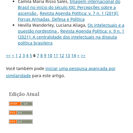
Camila Maria Risso Sales,
Imagem internacional do
Brasil no início do século XXI: Percepções sobre a
ascensão
,
Revista Agenda Política: v. 7 n. 1 (2019):
Forças Armadas, Defesa e Política
Hevilla Wanderley, Luciana Aliaga,
Os intelectuais e a
questão nordestina
,
Revista Agenda Política: v. 9 n. 1
(2021): A centralidade dos intelectuais na disputa
política brasileira
<<
<
1
2
3
4
5
6
7
8
9
10
11
12
13
14
>
>>
Você também pode
iniciar uma pesquisa avançada por
similaridade
para este artigo.
Edição Atual