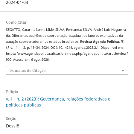
2024-04-03
Como Citar
SEGATTO, Catarina Ianni; LIMA-SILVA, Fernanda; SILVA, André Luis Nogueira
da. Diferentes padrões de coordenação estadual: os fatores explicativos da
atuação coordenadora nos estados brasileiros.
Revista Agenda Política
,
[S.
l.]
, v. 11, n. 2, p. 15–34, 2024. DOI: 10.14244/agenda.2023.2.1. Disponível em:
https://www.agendapolitica.ufscar.br/index.php/agendapolitica/article/view/
900. Acesso em: 6 ago. 2026.
Fomatos de Citação
Edição
v. 11 n. 2 (2023): Governança, relações federativas e
políticas públicas
Seção
Dossiê