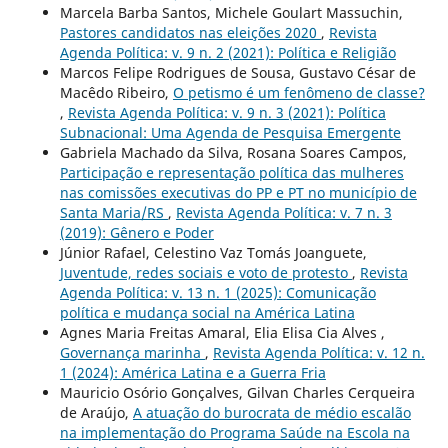
Marcela Barba Santos, Michele Goulart Massuchin,
Pastores candidatos nas eleições 2020
,
Revista
Agenda Política: v. 9 n. 2 (2021): Política e Religião
Marcos Felipe Rodrigues de Sousa, Gustavo César de
Macêdo Ribeiro,
O petismo é um fenômeno de classe?
,
Revista Agenda Política: v. 9 n. 3 (2021): Política
Subnacional: Uma Agenda de Pesquisa Emergente
Gabriela Machado da Silva, Rosana Soares Campos,
Participação e representação política das mulheres
nas comissões executivas do PP e PT no município de
Santa Maria/RS
,
Revista Agenda Política: v. 7 n. 3
(2019): Gênero e Poder
Júnior Rafael, Celestino Vaz Tomás Joanguete,
Juventude, redes sociais e voto de protesto
,
Revista
Agenda Política: v. 13 n. 1 (2025): Comunicação
política e mudança social na América Latina
Agnes Maria Freitas Amaral, Elia Elisa Cia Alves ,
Governança marinha
,
Revista Agenda Política: v. 12 n.
1 (2024): América Latina e a Guerra Fria
Mauricio Osório Gonçalves, Gilvan Charles Cerqueira
de Araújo,
A atuação do burocrata de médio escalão
na implementação do Programa Saúde na Escola na