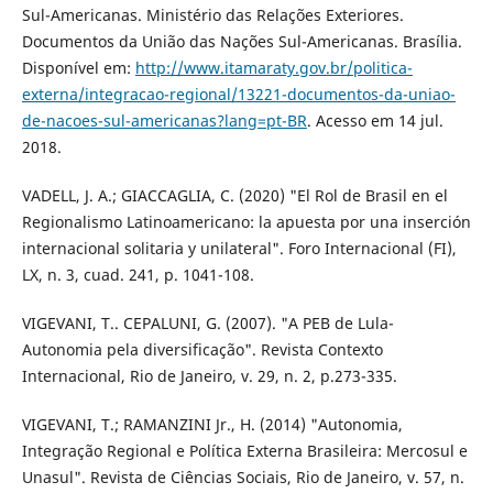
Sul-Americanas. Ministério das Relações Exteriores.
Documentos da União das Nações Sul-Americanas. Brasília.
Disponível em:
http://www.itamaraty.gov.br/politica-
externa/integracao-regional/13221-documentos-da-uniao-
de-nacoes-sul-americanas?lang=pt-BR
. Acesso em 14 jul.
2018.
VADELL, J. A.; GIACCAGLIA, C. (2020) "El Rol de Brasil en el
Regionalismo Latinoamericano: la apuesta por una inserción
internacional solitaria y unilateral". Foro Internacional (FI),
LX, n. 3, cuad. 241, p. 1041-108.
VIGEVANI, T.. CEPALUNI, G. (2007). "A PEB de Lula-
Autonomia pela diversificação". Revista Contexto
Internacional, Rio de Janeiro, v. 29, n. 2, p.273-335.
VIGEVANI, T.; RAMANZINI Jr., H. (2014) "Autonomia,
Integração Regional e Política Externa Brasileira: Mercosul e
Unasul". Revista de Ciências Sociais, Rio de Janeiro, v. 57, n.