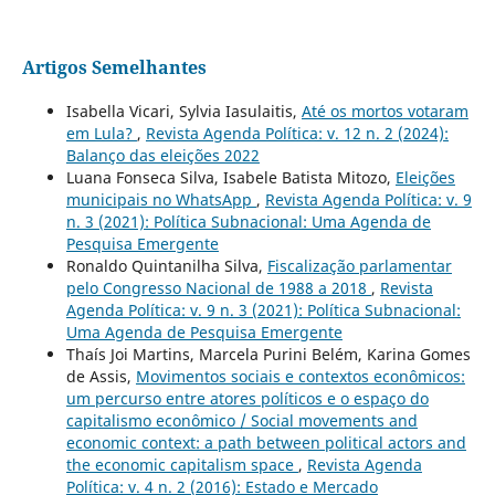
Artigos Semelhantes
Isabella Vicari, Sylvia Iasulaitis,
Até os mortos votaram
em Lula?
,
Revista Agenda Política: v. 12 n. 2 (2024):
Balanço das eleições 2022
Luana Fonseca Silva, Isabele Batista Mitozo,
Eleições
municipais no WhatsApp
,
Revista Agenda Política: v. 9
n. 3 (2021): Política Subnacional: Uma Agenda de
Pesquisa Emergente
Ronaldo Quintanilha Silva,
Fiscalização parlamentar
pelo Congresso Nacional de 1988 a 2018
,
Revista
Agenda Política: v. 9 n. 3 (2021): Política Subnacional:
Uma Agenda de Pesquisa Emergente
Thaís Joi Martins, Marcela Purini Belém, Karina Gomes
de Assis,
Movimentos sociais e contextos econômicos:
um percurso entre atores políticos e o espaço do
capitalismo econômico / Social movements and
economic context: a path between political actors and
the economic capitalism space
,
Revista Agenda
Política: v. 4 n. 2 (2016): Estado e Mercado