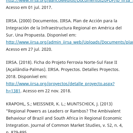
http://www.iirsa.org/BancoMedios/Documentos20PDF/lb_iirsa_1
Acesso em 01 jul. 2017.
IIRSA. (2000) Documentos. IIRSA. Plan de Acción para la
Integración de la Infraestructura Regional en América del
Sur. Una Propuesta. Disponível em:
http://www.iirsa.org/admin_iirsa_web/Uploads/Documents/pl
Acesso em 27 jul. 2020.
IIRSA. (2018). Ficha do Projeto Ferrovia Norte-Sul Fase II
(Açailândia-Palmas). IIRSA. Proyectos. Detalles Proyectos.
2018. Disponível em:
http://www.iirsa.org/proyectos/detalle_proyecto.aspx?
h=1381
. Acesso em 22 nov. 2018.
KRAPOHL, S.; MEISSNER, K. L.; MUNTSCHICK, J. (2013)
"Regional Powers as Leaders or Rambos? The Ambivalent
Behaviour of Brazil and South Africa in Regional Economic
Integration. Journal of Common Market Studies, v. 52, n. 4,
p. 879-895.