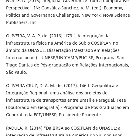
NOLTE, D. (2016) "Regional Governance from a Comparative
Perspective". IN: González-Sánchez, V. M. (ed.). Economy,
Politics and Governance Challenges. New York: Nova Science
Publishers, Inc.
OLIVEIRA, V. A. P. de. (2016). 179 f. A integração da
infraestrutura física na América do Sul: o COSIPLAN no
âmbito da UNASUL. Dissertação (Mestrado em Relações
Internacionais) – UNESP/UNICAMP/PUC-SP, Programa San
Tiago Dantas de Pós-graduação em Relações Internacionais,
São Paulo.
OLIVEIRA CRUZ, D. A. M. de. (2017). 146 f. Geopolítica e
Integração Regional: uma análise dos projetos de
infraestrutura de transportes entre Brasil e Paraguai. Tese
(Doutorado em Geografia) - Programa de Pós Graduação em
Geografia da FCT/UNESP, Presidente Prudente.
PADULA, R. (2014) "Da IIRSA ao COSIPLAN da UNASUL: a
integração de infraestrutura na América do Sul nos anos