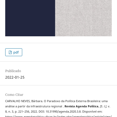
pdf
Publicado
2022-01-25
Como Citar
CARVALHO NEVES, Bárbara. O Paradoxo da Política Externa Brasileira: uma
análise a partir da infraestrutura regional .
Revista Agenda Política
,
[S. l.]
, v.
8, n. 3, p. 221–256, 2022. DOI: 10.31990/agenda.2020.3.8. Disponível em:
https://www.agendapolitica.ufscar.br/index.php/agendapolitica/article/view/