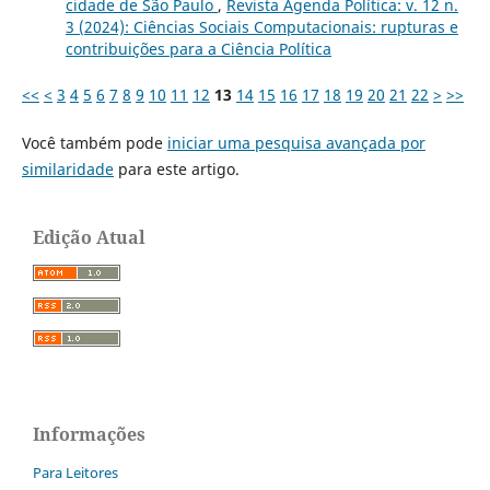
cidade de São Paulo
,
Revista Agenda Política: v. 12 n.
3 (2024): Ciências Sociais Computacionais: rupturas e
contribuições para a Ciência Política
<<
<
3
4
5
6
7
8
9
10
11
12
13
14
15
16
17
18
19
20
21
22
>
>>
Você também pode
iniciar uma pesquisa avançada por
similaridade
para este artigo.
Edição Atual
Informações
Para Leitores