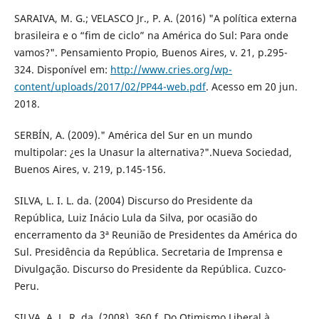
SARAIVA, M. G.; VELASCO Jr., P. A. (2016) "A política externa
brasileira e o “fim de ciclo” na América do Sul: Para onde
vamos?". Pensamiento Propio, Buenos Aires, v. 21, p.295-
324. Disponível em:
http://www.cries.org/wp-
content/uploads/2017/02/PP44-web.pdf
. Acesso em 20 jun.
2018.
SERBÍN, A. (2009)." América del Sur en un mundo
multipolar: ¿es la Unasur la alternativa?".Nueva Sociedad,
Buenos Aires, v. 219, p.145-156.
SILVA, L. I. L. da. (2004) Discurso do Presidente da
República, Luiz Inácio Lula da Silva, por ocasião do
encerramento da 3ª Reunião de Presidentes da América do
Sul. Presidência da República. Secretaria de Imprensa e
Divulgação. Discurso do Presidente da República. Cuzco-
Peru.
SILVA, A. L. R. da. (2008). 360 f. Do Otimismo Liberal à