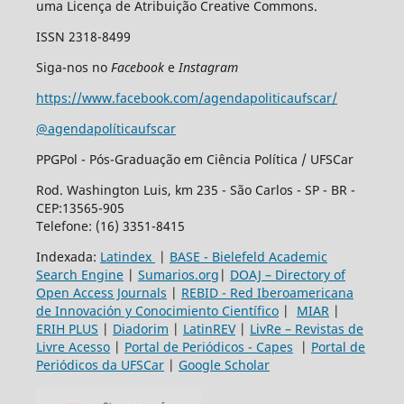
uma Licença de Atribuição Creative Commons.
ISSN 2318-8499
Siga-nos no
Facebook
e
Instagram
https://www.facebook.com/agendapoliticaufscar/
@agendapolíticaufscar
PPGPol - Pós-Graduação em Ciência Política / UFSCar
Rod. Washington Luis, km 235 - São Carlos - SP - BR -
CEP:13565-905
Telefone: (16) 3351-8415
Indexada:
Latindex
|
BASE - Bielefeld Academic
Search Engine
|
Sumarios.org
|
DOAJ – Directory of
Open Access Journals
|
REBID - Red Iberoamericana
de Innovación y Conocimiento Científico
|
MIAR
|
ERIH PLUS
|
Diadorim
|
LatinREV
|
LivRe – Revistas de
Livre Acesso
|
Portal de Periódicos - Capes
|
Portal de
Periódicos da UFSCar
|
Google Scholar