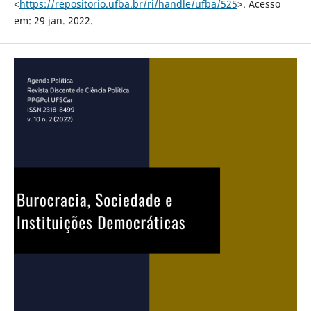
<
https://repositorio.ufba.br/ri/handle/ufba/525
>. Acesso
em: 29 jan. 2022.