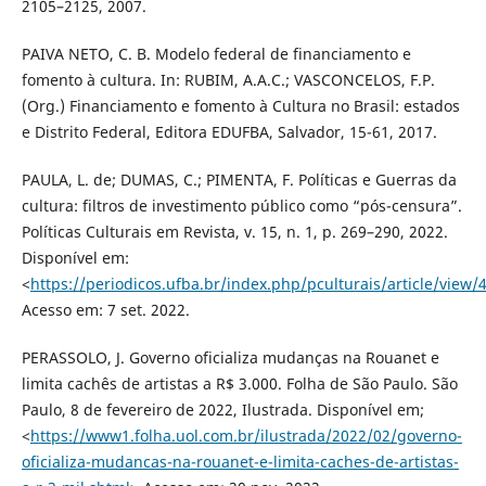
2105–2125, 2007.
PAIVA NETO, C. B. Modelo federal de financiamento e
fomento à cultura. In: RUBIM, A.A.C.; VASCONCELOS, F.P.
(Org.) Financiamento e fomento à Cultura no Brasil: estados
e Distrito Federal, Editora EDUFBA, Salvador, 15-61, 2017.
PAULA, L. de; DUMAS, C.; PIMENTA, F. Políticas e Guerras da
cultura: filtros de investimento público como “pós-censura”.
Políticas Culturais em Revista, v. 15, n. 1, p. 269–290, 2022.
Disponível em:
<
https://periodicos.ufba.br/index.php/pculturais/article/view/
Acesso em: 7 set. 2022.
PERASSOLO, J. Governo oficializa mudanças na Rouanet e
limita cachês de artistas a R$ 3.000. Folha de São Paulo. São
Paulo, 8 de fevereiro de 2022, Ilustrada. Disponível em;
<
https://www1.folha.uol.com.br/ilustrada/2022/02/governo-
oficializa-mudancas-na-rouanet-e-limita-caches-de-artistas-