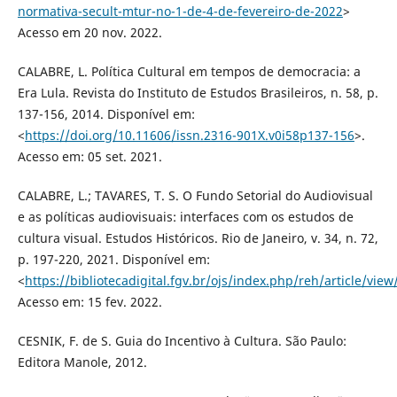
normativa-secult-mtur-no-1-de-4-de-fevereiro-de-2022
>
Acesso em 20 nov. 2022.
CALABRE, L. Política Cultural em tempos de democracia: a
Era Lula. Revista do Instituto de Estudos Brasileiros, n. 58, p.
137-156, 2014. Disponível em:
<
https://doi.org/10.11606/issn.2316-901X.v0i58p137-156
>.
Acesso em: 05 set. 2021.
CALABRE, L.; TAVARES, T. S. O Fundo Setorial do Audiovisual
e as políticas audiovisuais: interfaces com os estudos de
cultura visual. Estudos Históricos. Rio de Janeiro, v. 34, n. 72,
p. 197-220, 2021. Disponível em:
<
https://bibliotecadigital.fgv.br/ojs/index.php/reh/article/vie
Acesso em: 15 fev. 2022.
CESNIK, F. de S. Guia do Incentivo à Cultura. São Paulo:
Editora Manole, 2012.