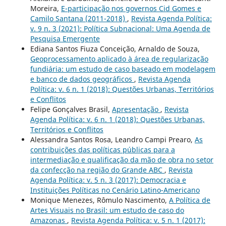
Moreira,
E-participação nos governos Cid Gomes e
Camilo Santana (2011-2018)
,
Revista Agenda Política:
v. 9 n. 3 (2021): Política Subnacional: Uma Agenda de
Pesquisa Emergente
Ediana Santos Fiuza Conceição, Arnaldo de Souza,
Geoprocessamento aplicado à área de regularização
fundiária: um estudo de caso baseado em modelagem
e banco de dados geográficos
,
Revista Agenda
Política: v. 6 n. 1 (2018): Questões Urbanas, Territórios
e Conflitos
Felipe Gonçalves Brasil,
Apresentação
,
Revista
Agenda Política: v. 6 n. 1 (2018): Questões Urbanas,
Territórios e Conflitos
Alessandra Santos Rosa, Leandro Campi Prearo,
As
contribuições das políticas públicas para a
intermediação e qualificação da mão de obra no setor
da confecção na região do Grande ABC
,
Revista
Agenda Política: v. 5 n. 3 (2017): Democracia e
Instituições Políticas no Cenário Latino-Americano
Monique Menezes, Rômulo Nascimento,
A Política de
Artes Visuais no Brasil: um estudo de caso do
Amazonas
,
Revista Agenda Política: v. 5 n. 1 (2017):