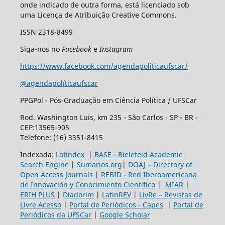
onde indicado de outra forma, está licenciado sob
uma Licença de Atribuição Creative Commons.
ISSN 2318-8499
Siga-nos no
Facebook
e
Instagram
https://www.facebook.com/agendapoliticaufscar/
@agendapolíticaufscar
PPGPol - Pós-Graduação em Ciência Política / UFSCar
Rod. Washington Luis, km 235 - São Carlos - SP - BR -
CEP:13565-905
Telefone: (16) 3351-8415
Indexada:
Latindex
|
BASE - Bielefeld Academic
Search Engine
|
Sumarios.org
|
DOAJ – Directory of
Open Access Journals
|
REBID - Red Iberoamericana
de Innovación y Conocimiento Científico
|
MIAR
|
ERIH PLUS
|
Diadorim
|
LatinREV
|
LivRe – Revistas de
Livre Acesso
|
Portal de Periódicos - Capes
|
Portal de
Periódicos da UFSCar
|
Google Scholar