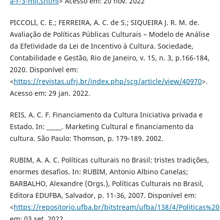
a-r-3-mil.shtml
> Acesso em: 20 nov. 2022
PICCOLI, C. E.; FERREIRA, A. C. de S.; SIQUEIRA J. R. M. de.
Avaliação de Políticas Públicas Culturais – Modelo de Análise
da Efetividade da Lei de Incentivo à Cultura. Sociedade,
Contabilidade e Gestão, Rio de Janeiro, v. 15, n. 3, p.166-184,
2020. Disponível em:
<
https://revistas.ufrj.br/index.php/scg/article/view/40970
>.
Acesso em: 29 jan. 2022.
REIS, A. C. F. Financiamento da Cultura Iniciativa privada e
Estado. In: _____. Marketing Cultural e financiamento da
cultura. São Paulo: Thomson, p. 179-189. 2002.
RUBIM, A. A. C. Políticas culturais no Brasil: tristes tradições,
enormes desafios. In: RUBIM, Antonio Albino Canelas;
BARBALHO, Alexandre (Orgs.), Políticas Culturais no Brasil,
Editora EDUFBA, Salvador, p. 11-36, 2007. Disponível em:
<
https://repositorio.ufba.br/bitstream/ufba/138/4/Politicas%2
em: 03 set. 2022.