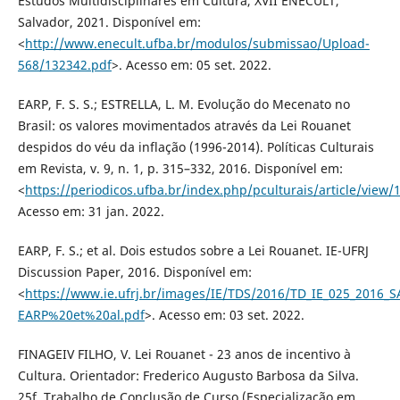
Estudos Multidisciplinares em Cultura, XVII ENECULT,
Salvador, 2021. Disponível em:
<
http://www.enecult.ufba.br/modulos/submissao/Upload-
568/132342.pdf
>. Acesso em: 05 set. 2022.
EARP, F. S. S.; ESTRELLA, L. M. Evolução do Mecenato no
Brasil: os valores movimentados através da Lei Rouanet
despidos do véu da inflação (1996-2014). Políticas Culturais
em Revista, v. 9, n. 1, p. 315–332, 2016. Disponível em:
<
https://periodicos.ufba.br/index.php/pculturais/article/view/
Acesso em: 31 jan. 2022.
EARP, F. S.; et al. Dois estudos sobre a Lei Rouanet. IE-UFRJ
Discussion Paper, 2016. Disponível em:
<
https://www.ie.ufrj.br/images/IE/TDS/2016/TD_IE_025_2016_S
EARP%20et%20al.pdf
>. Acesso em: 03 set. 2022.
FINAGEIV FILHO, V. Lei Rouanet - 23 anos de incentivo à
Cultura. Orientador: Frederico Augusto Barbosa da Silva.
25f. Trabalho de Conclusão de Curso (Especialização em