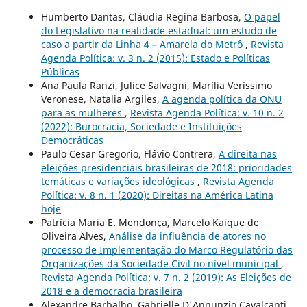
Humberto Dantas, Cláudia Regina Barbosa,
O papel
do Legislativo na realidade estadual: um estudo de
caso a partir da Linha 4 – Amarela do Metrô
,
Revista
Agenda Política: v. 3 n. 2 (2015): Estado e Políticas
Públicas
Ana Paula Ranzi, Julice Salvagni, Marília Veríssimo
Veronese, Natalia Argiles,
A agenda política da ONU
para as mulheres
,
Revista Agenda Política: v. 10 n. 2
(2022): Burocracia, Sociedade e Instituições
Democráticas
Paulo Cesar Gregorio, Flávio Contrera,
A direita nas
eleições presidenciais brasileiras de 2018: prioridades
temáticas e variações ideológicas
,
Revista Agenda
Política: v. 8 n. 1 (2020): Direitas na América Latina
hoje
Patrícia Maria E. Mendonça, Marcelo Kaique de
Oliveira Alves,
Análise da influência de atores no
processo de Implementação do Marco Regulatório das
Organizações da Sociedade Civil no nível municipal
,
Revista Agenda Política: v. 7 n. 2 (2019): As Eleições de
2018 e a democracia brasileira
Alexandre Barbalho, Gabrielle D'Annunzio Cavalcanti