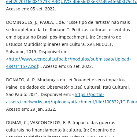
eeh2020/1600813738_ARQUIVO_4b656d23e87449e4fe608f75c1d
Acesso em: 05 set. 2022.
DOMINGUES, J.; PAULA, L de. “Esse tipo de ‘artista’ não mais
se locupletará da Lei Rouanet”: Políticas culturais e sentidos
em disputa no Brasil pós-impeachment. In: Encontro de
Estudos Multidisciplinares em Cultura, XV ENECULT,
Salvador, 2019. Disponível em:
<
http://www.xvenecult.ufba.br/modulos/submissao/Upload-
484/111577.pdf
>. Acesso em: 05 set. 2022.
DONATO, A. R. Mudanças da Lei Rouanet e seus impactos.
Painel de dados do Observatório Itaú Cultural. Itaú Cultural,
São Paulo: 2021. Disponível em: <
https://portal-
assets.icnetworks.org/uploads/attachment/file/100832/IC_Pai
Acesso em: 29 jan. 2022.
DUMAS, C.; VASCONCELOS, F. P. Impacto das guerras
culturais no financiamento à cultura. In: Encontro de