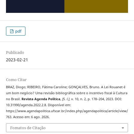
pdf
Publicado
2023-02-21
Como Citar
BRAZ, Diogo; RIBEIRO, Fátima Caroline; GONÇALVES, Bruno. A Lei Rouanet é
um bom negócio? Uma revisão bibliográfica sobre o incentivo fiscal à Cultura
no Brasil.
Revista Agenda Política
,
[S. l.]
, v. 10, n. 2, p. 178–204, 2023. DOI:
10.31990/agenda.2022.2.8. Disponível em:
https://www.agendapolitica.ufscar.br/index.php/agendapolitica/article/view/
763. Acesso em: 6 ago. 2026.
Fomatos de Citação