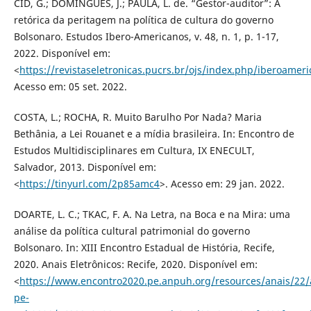
CID, G.; DOMINGUES, J.; PAULA, L. de. “Gestor-auditor”: A
retórica da peritagem na política de cultura do governo
Bolsonaro. Estudos Ibero-Americanos, v. 48, n. 1, p. 1-17,
2022. Disponível em:
<
https://revistaseletronicas.pucrs.br/ojs/index.php/iberoamer
Acesso em: 05 set. 2022.
COSTA, L.; ROCHA, R. Muito Barulho Por Nada? Maria
Bethânia, a Lei Rouanet e a mídia brasileira. In: Encontro de
Estudos Multidisciplinares em Cultura, IX ENECULT,
Salvador, 2013. Disponível em:
<
https://tinyurl.com/2p85amc4
>. Acesso em: 29 jan. 2022.
DOARTE, L. C.; TKAC, F. A. Na Letra, na Boca e na Mira: uma
análise da política cultural patrimonial do governo
Bolsonaro. In: XIII Encontro Estadual de História, Recife,
2020. Anais Eletrônicos: Recife, 2020. Disponível em:
<
https://www.encontro2020.pe.anpuh.org/resources/anais/22
pe-