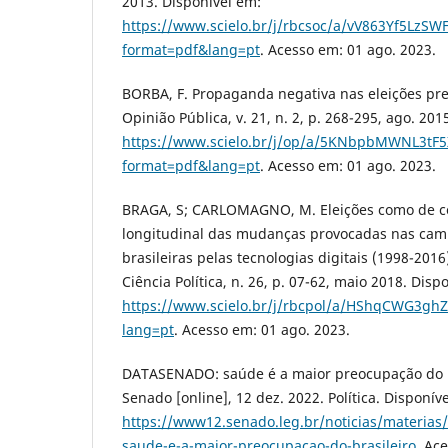
2013. Disponível em:
https://www.scielo.br/j/rbcsoc/a/vV863Yf5LzS
format=pdf&lang=pt
. Acesso em: 01 ago. 2023.
BORBA, F. Propaganda negativa nas eleições pres
Opinião Pública, v. 21, n. 2, p. 268-295, ago. 201
https://www.scielo.br/j/op/a/5KNbpbMWNL3tF
format=pdf&lang=pt
. Acesso em: 01 ago. 2023.
BRAGA, S; CARLOMAGNO, M. Eleições como de c
longitudinal das mudanças provocadas nas camp
brasileiras pelas tecnologias digitais (1998-2016)
Ciência Política, n. 26, p. 07-62, maio 2018. Disp
https://www.scielo.br/j/rbcpol/a/HShqCWG3gh
lang=pt
. Acesso em: 01 ago. 2023.
DATASENADO: saúde é a maior preocupação do b
Senado [online], 12 dez. 2022. Política. Disponív
https://www12.senado.leg.br/noticias/materias
saude-e-a-maior-preocupacao-do-brasileiro
. Ac