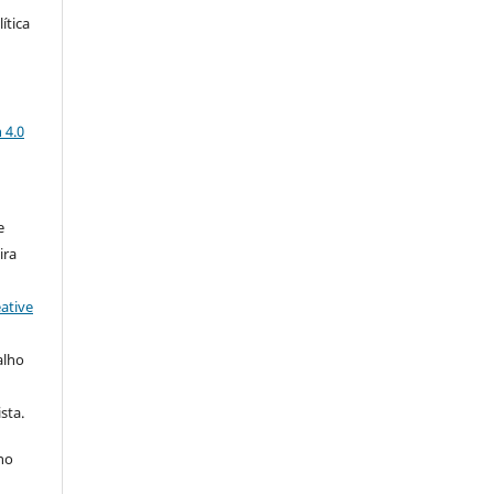
ítica
a
 4.0
e
ira
ative
alho
sta.
 no