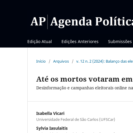
Edição Atual
Edições Anteriores
Submissões
Início
/
Arquivos
/
v. 12 n. 2 (2024): Balanço das el
Até os mortos votaram em
Desinformação e campanhas eleitorais online nas
Isabella Vicari
Universidade Federal de São Carlos (UFSCar)
Sylvia Iasulaitis