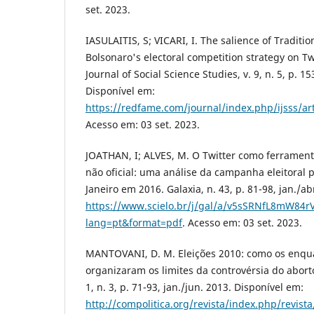
set. 2023.
IASULAITIS, S; VICARI, I. The salience of Traditi
Bolsonaro's electoral competition strategy on Twi
Journal of Social Science Studies, v. 9, n. 5, p. 1
Disponível em:
https://redfame.com/journal/index.php/ijsss/ar
Acesso em: 03 set. 2023.
JOATHAN, I; ALVES, M. O Twitter como ferramen
não oficial: uma análise da campanha eleitoral p
Janeiro em 2016. Galaxia, n. 43, p. 81-98, jan./a
https://www.scielo.br/j/gal/a/v5sSRNfL8mW84
lang=pt&format=pdf
. Acesso em: 03 set. 2023.
MANTOVANI, D. M. Eleições 2010: como os enqu
organizaram os limites da controvérsia do aborto
1, n. 3, p. 71-93, jan./jun. 2013. Disponível em:
http://compolitica.org/revista/index.php/revista