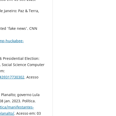
e Janeiro: Paz & Terra,
nted 'fake news'. CNN
ump-huckabee-
 Presidential Election:
 Social Science Computer
em:
4439317730302
. Acesso
Planalto; governo Lula
 jan. 2023. Política.
tica/manifestantes-
lanalto/
. Acesso em: 03