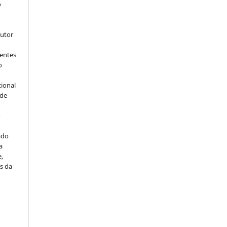
o
s
autor
dentes
o
cional
sde
a
o
ado
a
e,
s da