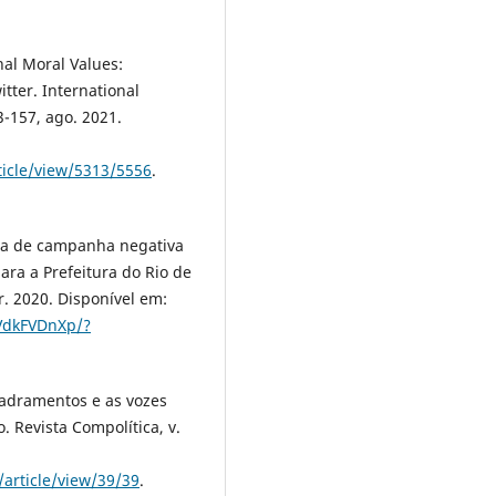
onal Moral Values:
tter. International
53-157, ago. 2021.
ticle/view/5313/5556
.
ta de campanha negativa
ara a Prefeitura do Rio de
br. 2020. Disponível em:
rVdkFVDnXp/?
adramentos e as vozes
. Revista Compolítica, v.
/article/view/39/39
.