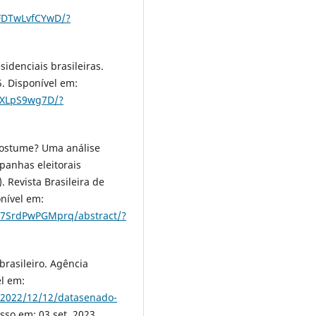
WFDTwLvfCYwD/?
idenciais brasileiras.
5. Disponível em:
5XLpS9wg7D/?
ostume? Uma análise
anhas eleitorais
. Revista Brasileira de
onível em:
Z7SrdPwPGMprq/abstract/?
rasileiro. Agência
el em:
/2022/12/12/datasenado-
esso em: 03 set. 2023.