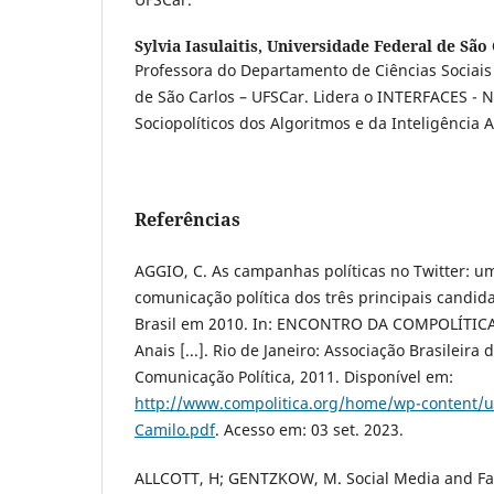
Sylvia Iasulaitis,
Universidade Federal de São 
Professora do Departamento de Ciências Sociais
de São Carlos – UFSCar. Lidera o INTERFACES - 
Sociopolíticos dos Algoritmos e da Inteligência Art
Referências
AGGIO, C. As campanhas políticas no Twitter: u
comunicação política dos três principais candid
Brasil em 2010. In: ENCONTRO DA COMPOLÍTICA, 
Anais [...]. Rio de Janeiro: Associação Brasileir
Comunicação Política, 2011. Disponível em:
http://www.compolitica.org/home/wp-content/
Camilo.pdf
. Acesso em: 03 set. 2023.
ALLCOTT, H; GENTZKOW, M. Social Media and Fa