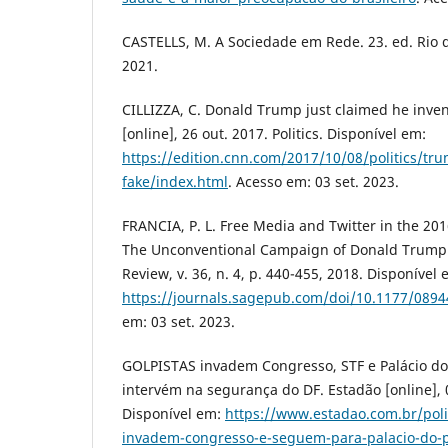
CASTELLS, M. A Sociedade em Rede. 23. ed. Rio d
2021.
CILLIZZA, C. Donald Trump just claimed he inve
[online], 26 out. 2017. Politics. Disponível em:
https://edition.cnn.com/2017/10/08/politics/tr
fake/index.html
. Acesso em: 03 set. 2023.
FRANCIA, P. L. Free Media and Twitter in the 2016
The Unconventional Campaign of Donald Trump.
Review, v. 36, n. 4, p. 440-455, 2018. Disponível 
https://journals.sagepub.com/doi/10.1177/089
em: 03 set. 2023.
GOLPISTAS invadem Congresso, STF e Palácio do 
intervém na segurança do DF. Estadão [online], 08
Disponível em:
https://www.estadao.com.br/poli
invadem-congresso-e-seguem-para-palacio-do-p