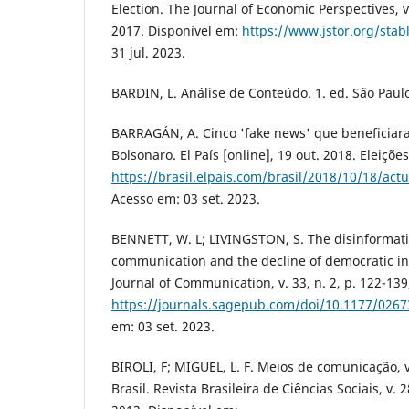
Election. The Journal of Economic Perspectives, v.
2017. Disponível em:
https://www.jstor.org/sta
31 jul. 2023.
BARDIN, L. Análise de Conteúdo. 1. ed. São Paulo
BARRAGÁN, A. Cinco 'fake news' que beneficiar
Bolsonaro. El País [online], 19 out. 2018. Eleiçõe
https://brasil.elpais.com/brasil/2018/10/18/ac
Acesso em: 03 set. 2023.
BENNETT, W. L; LIVINGSTON, S. The disinformati
communication and the decline of democratic in
Journal of Communication, v. 33, n. 2, p. 122-139
https://journals.sagepub.com/doi/10.1177/026
em: 03 set. 2023.
BIROLI, F; MIGUEL, L. F. Meios de comunicação, vo
Brasil. Revista Brasileira de Ciências Sociais, v. 28