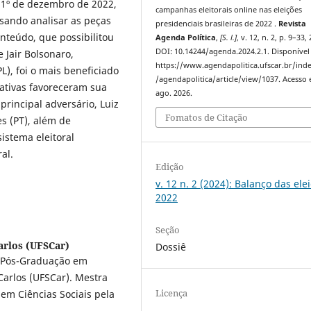
 1º de dezembro de 2022,
campanhas eleitorais online nas eleições
isando analisar as peças
presidenciais brasileiras de 2022 .
Revista
nteúdo, que possibilitou
Agenda Política
,
[S. l.]
, v. 12, n. 2, p. 9–33,
DOI: 10.14244/agenda.2024.2.1. Disponível
 Jair Bolsonaro,
https://www.agendapolitica.ufscar.br/ind
PL), foi o mais beneficiado
/agendapolitica/article/view/1037. Acesso 
ativas favoreceram sua
ago. 2026.
incipal adversário, Luiz
Fomatos de Citação
es (PT), além de
istema eleitoral
al.
Edição
v. 12 n. 2 (2024): Balanço das ele
2022
Seção
arlos (UFSCar)
Dossiê
e Pós-Graduação em
Carlos (UFSCar). Mestra
Licença
em Ciências Sociais pela