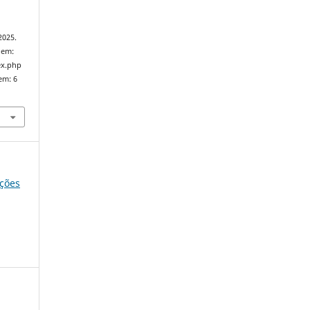
 2025.
 em:
ex.php
em: 6
ições