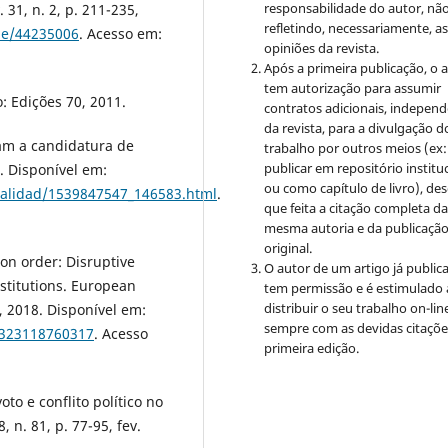
responsabilidade do autor, nã
 31, n. 2, p. 211-235,
refletindo, necessariamente, a
ble/44235006
. Acesso em:
opiniões da revista.
Após a primeira publicação, o 
tem autorização para assumir
: Edições 70, 2011.
contratos adicionais, indepen
da revista, para a divulgação d
am a candidatura de
trabalho por outros meios (ex:
publicar em repositório institu
s. Disponível em:
ou como capítulo de livro), de
tualidad/1539847547_146583.html
.
que feita a citação completa d
mesma autoria e da publicaçã
original.
on order: Disruptive
O autor de um artigo já public
stitutions. European
tem permissão e é estimulado 
distribuir o seu trabalho on-lin
, 2018. Disponível em:
sempre com as devidas citaçõe
7323118760317
. Acesso
primeira edição.
to e conflito político no
, n. 81, p. 77-95, fev.