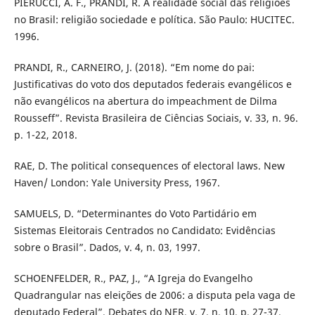
PIERUCCI, A. F., PRANDI, R. A realidade social das religiões
no Brasil: religião sociedade e política. São Paulo: HUCITEC.
1996.
PRANDI, R., CARNEIRO, J. (2018). “Em nome do pai:
Justificativas do voto dos deputados federais evangélicos e
não evangélicos na abertura do impeachment de Dilma
Rousseff”. Revista Brasileira de Ciências Sociais, v. 33, n. 96.
p. 1-22, 2018.
RAE, D. The political consequences of electoral laws. New
Haven/ London: Yale University Press, 1967.
SAMUELS, D. “Determinantes do Voto Partidário em
Sistemas Eleitorais Centrados no Candidato: Evidências
sobre o Brasil”. Dados, v. 4, n. 03, 1997.
SCHOENFELDER, R., PAZ, J., “A Igreja do Evangelho
Quadrangular nas eleições de 2006: a disputa pela vaga de
deputado Federal”. Debates do NER, v. 7, n. 10, p. 27-37.