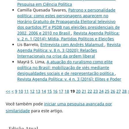
Pesquisa em Ciência Política
Camilla Quesada Tavares,
Patrono x personalidade
política: como estes personagens aparecem no
Horário Gratuito de Propaganda Eleitoral televisivo
dos partidos PT e PSDB nas eleições presidenciais de
2002, 2006 e 2010 no Brasil
,
Revista Agenda Política:
v. 2 n. 1 (2014): Mídia, Partidos Políticos e Eleições
Lis Barreto,
Entrevista com Andrés Malamud
,
Revista
Agenda Política: v. 8 n. 3 (2020): Relações
Internacionais na crise da ordem liberal
Mayrá S. Lima,
A atuação do ruralismo como elite
política no Brasil: mobilização de viés mediante
desigualdades sociais e de representação política
,
Revista Agenda Política: v. 4 n. 3 (2016): Elites e Poder
<<
<
9
10
11
12
13
14
15
16
17
18
19
20
21
22
23
24
25
26
27
28
Você também pode
iniciar uma pesquisa avançada por
similaridade
para este artigo.
Edição Atual