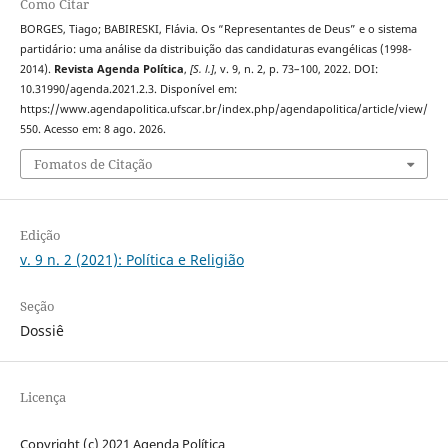
Como Citar
BORGES, Tiago; BABIRESKI, Flávia. Os “Representantes de Deus” e o sistema
partidário: uma análise da distribuição das candidaturas evangélicas (1998-
2014).
Revista Agenda Política
,
[S. l.]
, v. 9, n. 2, p. 73–100, 2022. DOI:
10.31990/agenda.2021.2.3. Disponível em:
https://www.agendapolitica.ufscar.br/index.php/agendapolitica/article/view/
550. Acesso em: 8 ago. 2026.
Fomatos de Citação
Edição
v. 9 n. 2 (2021): Política e Religião
Seção
Dossiê
Licença
Copyright (c) 2021 Agenda Política