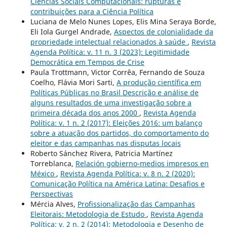
Ciências Sociais Computacionais: rupturas e
contribuições para a Ciência Política
Luciana de Melo Nunes Lopes, Elis Mina Seraya Borde,
Eli Iola Gurgel Andrade,
Aspectos de colonialidade da
propriedade intelectual relacionados à saúde
,
Revista
Agenda Política: v. 11 n. 3 (2023): Legitimidade
Democrática em Tempos de Crise
Paula Trottmann, Victor Corrêa, Fernando de Souza
Coelho, Flávia Mori Sarti,
A produção científica em
Políticas Públicas no Brasil Descrição e análise de
alguns resultados de uma investigação sobre a
primeira década dos anos 2000
,
Revista Agenda
Política: v. 1 n. 2 (2017): Eleições 2016: um balanço
sobre a atuação dos partidos, do comportamento do
eleitor e das campanhas nas disputas locais
Roberto Sánchez Rivera, Patricia Martínez
Torreblanca,
Relación gobierno-medios impresos en
México
,
Revista Agenda Política: v. 8 n. 2 (2020):
Comunicação Política na América Latina: Desafios e
Perspectivas
Mércia Alves,
Profissionalização das Campanhas
Eleitorais: Metodologia de Estudo
,
Revista Agenda
Política: v. 2 n. 2 (2014): Metodologia e Desenho de