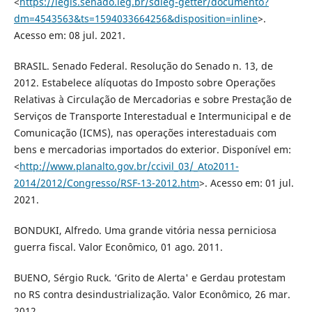
<
https://legis.senado.leg.br/sdleg-getter/documento?
dm=4543563&ts=1594033664256&disposition=inline
>.
Acesso em: 08 jul. 2021.
BRASIL. Senado Federal. Resolução do Senado n. 13, de
2012. Estabelece alíquotas do Imposto sobre Operações
Relativas à Circulação de Mercadorias e sobre Prestação de
Serviços de Transporte Interestadual e Intermunicipal e de
Comunicação (ICMS), nas operações interestaduais com
bens e mercadorias importados do exterior. Disponível em:
<
http://www.planalto.gov.br/ccivil_03/_Ato2011-
2014/2012/Congresso/RSF-13-2012.htm
>. Acesso em: 01 jul.
2021.
BONDUKI, Alfredo. Uma grande vitória nessa perniciosa
guerra fiscal. Valor Econômico, 01 ago. 2011.
BUENO, Sérgio Ruck. ‘Grito de Alerta' e Gerdau protestam
no RS contra desindustrialização. Valor Econômico, 26 mar.
2012.