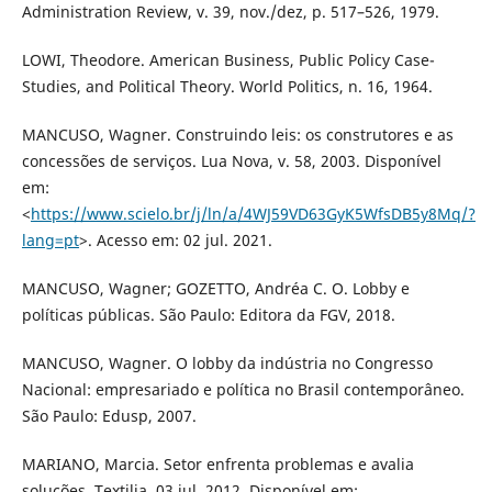
Administration Review, v. 39, nov./dez, p. 517–526, 1979.
LOWI, Theodore. American Business, Public Policy Case-
Studies, and Political Theory. World Politics, n. 16, 1964.
MANCUSO, Wagner. Construindo leis: os construtores e as
concessões de serviços. Lua Nova, v. 58, 2003. Disponível
em:
<
https://www.scielo.br/j/ln/a/4WJ59VD63GyK5WfsDB5y8Mq/?
lang=pt
>. Acesso em: 02 jul. 2021.
MANCUSO, Wagner; GOZETTO, Andréa C. O. Lobby e
políticas públicas. São Paulo: Editora da FGV, 2018.
MANCUSO, Wagner. O lobby da indústria no Congresso
Nacional: empresariado e política no Brasil contemporâneo.
São Paulo: Edusp, 2007.
MARIANO, Marcia. Setor enfrenta problemas e avalia
soluções. Textilia, 03 jul. 2012. Disponível em: