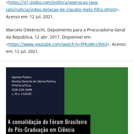
<
https://g1.globo.com/politica/operacao-lava-
jato/noticia/video-delacao-de-claudio-melo-filho.ghtml
>.
Acesso em: 12 jul. 2021.
Marcelo Odebrecht. Depoimento para a Procuradoria-Geral
da República, 12 abr. 2017. Disponível em:
<
https://www.youtube.com/watch?v=fPKoWcc9VnI
>. Acesso
em: 12 jul. 2021.