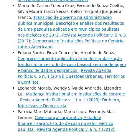
Maria do Carmo Toledo Cruz, Fernando Souza Coelho,
Silvia Maura Trazzi Seixas, Celso Torquato Junqueira
Franco,
Transição de governo na administração
pública municipal: Descrição e análise dos resultados
de uma pesquisa aplicada em municípios paulistas
nas eleições de 2012
,
Revista Agenda Política: v. 5 n. 3
(2017): Democracia e Instituições Políticas no Cenário
Latino-Americano
Ediana Santos Fiuza Conceição, Arnaldo de Souza,
Geoprocessamento aplicado à área de regularização
fundiária: um estudo de caso baseado em modelagem
e banco de dados geográficos
,
Revista Agenda
Política: v. 6 n. 1 (2018): Questões Urbanas, Territórios
e Conflitos
Leonardo Morais, Wendy Silva de Andrade, Lizandro
Lui,
Mudança institucional em instituições de controle
,
Revista Agenda Política: v. 11 n. 1 (2023): Dinheiro,
Interesses e Democracia
Patricia Mari Matsuda, Maria Laura Ferranty Mac
Lennan,
Governança corporativa, Estado e
financeirização: Estudo de caso no setor elétrico
paulista
,
Revista Agenda Política: v. 6 n. 1 (2018):