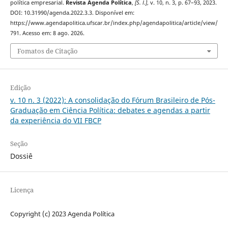
política empresarial.
Revista Agenda Política
,
[S. l.]
, v. 10, n. 3, p. 67–93, 2023.
DOI: 10.31990/agenda.2022.3.3. Disponível em:
https://www.agendapolitica.ufscar.br/index.php/agendapolitica/article/view/
791. Acesso em: 8 ago. 2026.
Fomatos de Citação
Edição
v. 10 n. 3 (2022): A consolidação do Fórum Brasileiro de Pós-
Graduação em Ciência Política: debates e agendas a partir
da experiência do VII FBCP
Seção
Dossiê
Licença
Copyright (c) 2023 Agenda Política