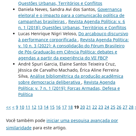
Questões Urbanas, Territórios e Conflitos
Daniela Neves, Sandra Avi dos Santos,
Governança
eleitoral e o impacto para a comunicação política de
campanhas brasileiras
,
Revista Agenda Política: v. 6
n. 1 (2018): Questões Urbanas, Territórios e Conflitos
Lucas Henrique Nigri Veloso,
Do arcabouço discursivo
à performance corporificada
,
Revista Agenda Política:
v. 10 n. 3 (2022): A consolidação do Fórum Brasileiro
de Pós-Graduação em Ciência Política: debates e
agendas a partir da experiência do VII FBCP
André Spuri Garcia, Elaine Santos Teixeira Cruz,
Jéssica de Carvalho Machado, Érica Aline Ferreira
Silva,
Análise bibliométrica da produção acadêmica
sobre democracia deliberativa
,
Revista Agenda
Política: v. 7 n. 1 (2019): Forças Armadas, Defesa e
Política
<<
<
9
10
11
12
13
14
15
16
17
18
19
20
21
22
23
24
25
26
27
28
Você também pode
iniciar uma pesquisa avançada por
similaridade
para este artigo.