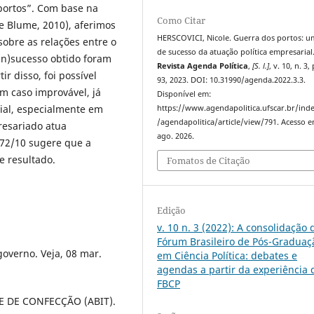
portos”. Com base na
Como Citar
e Blume, 2010), aferimos
HERSCOVICI, Nicole. Guerra dos portos: u
sobre as relações entre o
de sucesso da atuação política empresarial
(in)sucesso obtido foram
Revista Agenda Política
,
[S. l.]
, v. 10, n. 3,
ir disso, foi possível
93, 2023. DOI: 10.31990/agenda.2022.3.3.
m caso improvável, já
Disponível em:
ial, especialmente em
https://www.agendapolitica.ufscar.br/ind
/agendapolitica/article/view/791. Acesso e
resariado atua
ago. 2026.
 72/10 sugere que a
e resultado.
Fomatos de Citação
Edição
v. 10 n. 3 (2022): A consolidação 
Fórum Brasileiro de Pós-Graduaç
overno. Veja, 08 mar.
em Ciência Política: debates e
agendas a partir da experiência 
FBCP
E DE CONFECÇÃO (ABIT).