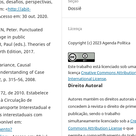
Seção
os, desafios, perspectivas,
Dossiê
m: <
http://abit-
Acesso em: 30 out. 2020.
Licença
, Peter. Punctuated
nge in public
Copyright (c) 2023 Agenda Política
 Paul (eds.). Theories of
rth Edition, 2017.
ariance, Causal
Este trabalho está licenciado sob um
nderstanding of Case
licença
Creative Commons Attribution
International License
.
2, p. 315–56, 2008.
Direito Autoral
 72, de 2010. Estabelece
Autores mantém os direitos autorais 
 à Circulação de
concedem à revista o direito de prime
ransporte Interestadual e
publicação, sendo o trabalho
s interestaduais com
simultaneamente licenciado sob a
Cre
ponível em:
Commons Attribution License
o que
mento?
permite o compartilhamento do trab