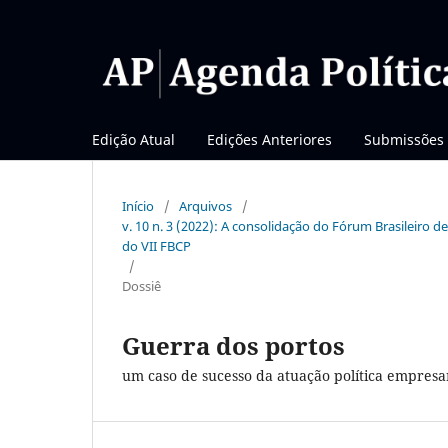
Edição Atual
Edições Anteriores
Submissões
Início
/
Arquivos
/
v. 10 n. 3 (2022): A consolidação do Fórum Brasileiro d
do VII FBCP
/
Dossiê
Guerra dos portos
um caso de sucesso da atuação política empresa