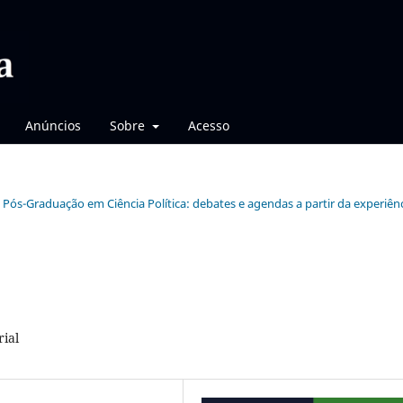
Anúncios
Sobre
Acesso
e Pós-Graduação em Ciência Política: debates e agendas a partir da experiên
rial