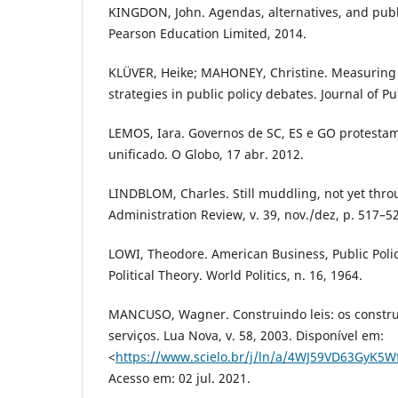
KINGDON, John. Agendas, alternatives, and publi
Pearson Education Limited, 2014.
KLÜVER, Heike; MAHONEY, Christine. Measuring 
strategies in public policy debates. Journal of Pub
LEMOS, Iara. Governos de SC, ES e GO protesta
unificado. O Globo, 17 abr. 2012.
LINDBLOM, Charles. Still muddling, not yet thro
Administration Review, v. 39, nov./dez, p. 517–5
LOWI, Theodore. American Business, Public Poli
Political Theory. World Politics, n. 16, 1964.
MANCUSO, Wagner. Construindo leis: os constru
serviços. Lua Nova, v. 58, 2003. Disponível em:
<
https://www.scielo.br/j/ln/a/4WJ59VD63GyK5
Acesso em: 02 jul. 2021.