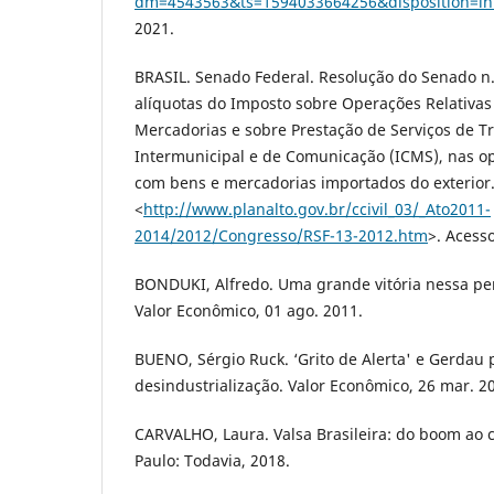
dm=4543563&ts=1594033664256&disposition=in
2021.
BRASIL. Senado Federal. Resolução do Senado n.
alíquotas do Imposto sobre Operações Relativas
Mercadorias e sobre Prestação de Serviços de T
Intermunicipal e de Comunicação (ICMS), nas o
com bens e mercadorias importados do exterior.
<
http://www.planalto.gov.br/ccivil_03/_Ato2011-
2014/2012/Congresso/RSF-13-2012.htm
>. Acesso
BONDUKI, Alfredo. Uma grande vitória nessa pern
Valor Econômico, 01 ago. 2011.
BUENO, Sérgio Ruck. ‘Grito de Alerta' e Gerdau
desindustrialização. Valor Econômico, 26 mar. 2
CARVALHO, Laura. Valsa Brasileira: do boom ao 
Paulo: Todavia, 2018.