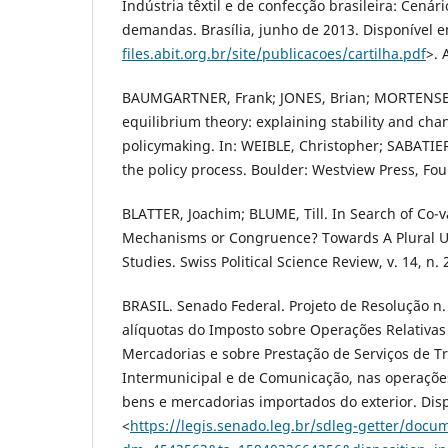
Indústria têxtil e de confecção brasileira: Cenári
demandas. Brasília, junho de 2013. Disponível e
files.abit.org.br/site/publicacoes/cartilha.pdf
>. 
BAUMGARTNER, Frank; JONES, Brian; MORTENSEN
equilibrium theory: explaining stability and cha
policymaking. In: WEIBLE, Christopher; SABATIER,
the policy process. Boulder: Westview Press, Fou
BLATTER, Joachim; BLUME, Till. In Search of Co-v
Mechanisms or Congruence? Towards A Plural U
Studies. Swiss Political Science Review, v. 14, n. 
BRASIL. Senado Federal. Projeto de Resolução n.
alíquotas do Imposto sobre Operações Relativas
Mercadorias e sobre Prestação de Serviços de T
Intermunicipal e de Comunicação, nas operaçõe
bens e mercadorias importados do exterior. Dis
<
https://legis.senado.leg.br/sdleg-getter/docu