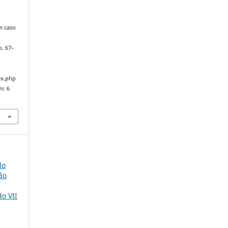
m caso
.
 p. 67–
ex.php
m: 6
do
ão
do VII