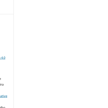
a
 4.0
e
ira
ative
alho