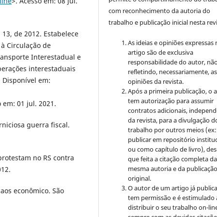
line
>. Acesso em: 08 jul.
com reconhecimento da autoria do
trabalho e publicação inicial nesta revi
 13, de 2012. Estabelece
As ideias e opiniões expressas
 à Circulação de
artigo são de exclusiva
ransporte Interestadual e
responsabilidade do autor, nã
perações interestaduais
refletindo, necessariamente, a
 Disponível em:
opiniões da revista.
Após a primeira publicação, o 
tem autorização para assumir
 em: 01 jul. 2021.
contratos adicionais, indepen
da revista, para a divulgação d
iciosa guerra fiscal.
trabalho por outros meios (ex:
publicar em repositório institu
ou como capítulo de livro), de
 protestam no RS contra
que feita a citação completa d
mesma autoria e da publicaçã
012.
original.
O autor de um artigo já public
caos econômico. São
tem permissão e é estimulado 
distribuir o seu trabalho on-lin
sempre com as devidas citaçõe