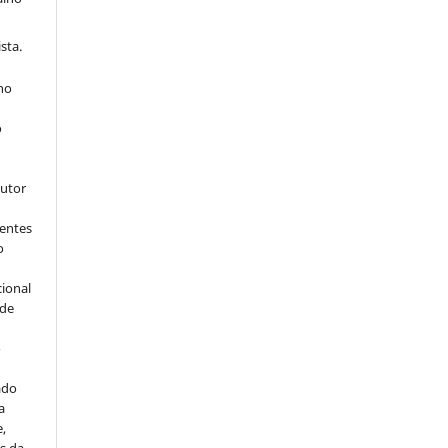
sta.
 no
o
s
autor
dentes
o
cional
sde
a
o
ado
a
e,
s da