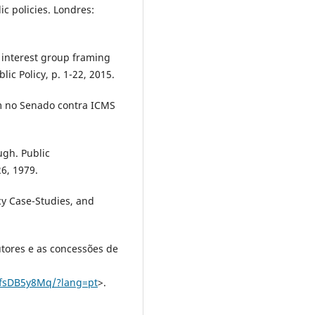
c policies. Londres:
interest group framing
lic Policy, p. 1-22, 2015.
m no Senado contra ICMS
ugh. Public
26, 1979.
cy Case-Studies, and
tores e as concessões de
WfsDB5y8Mq/?lang=pt
>.