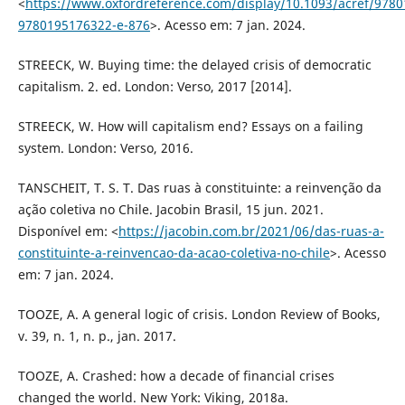
<
https://www.oxfordreference.com/display/10.1093/acref/9780
9780195176322-e-876
>. Acesso em: 7 jan. 2024.
STREECK, W. Buying time: the delayed crisis of democratic
capitalism. 2. ed. London: Verso, 2017 [2014].
STREECK, W. How will capitalism end? Essays on a failing
system. London: Verso, 2016.
TANSCHEIT, T. S. T. Das ruas à constituinte: a reinvenção da
ação coletiva no Chile. Jacobin Brasil, 15 jun. 2021.
Disponível em: <
https://jacobin.com.br/2021/06/das-ruas-a-
constituinte-a-reinvencao-da-acao-coletiva-no-chile
>. Acesso
em: 7 jan. 2024.
TOOZE, A. A general logic of crisis. London Review of Books,
v. 39, n. 1, n. p., jan. 2017.
TOOZE, A. Crashed: how a decade of financial crises
changed the world. New York: Viking, 2018a.