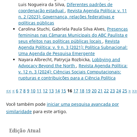
Luis Nogueira da Silva,
Diferentes padrões de
coordenação estadual
,
Revista Agenda Política: v. 11
n. 2 (2023): Governança, relações federativas e
políticas públicas
Carolina Stuchi, Gabriela Paula Silva Alves,
Presenças
femininas nas Câmaras Municipais do ABC Paulista e
seus efeitos nas políticas públicas locais
,
Revista
Agenda Política: v. 9 n. 3 (2021): Política Subnacional:
Uma Agenda de Pesquisa Emergente
Nayara Albrecht, Patrycja Rozbicka,
Lobbying and
Advocacy Beyond the North
,
Revista Agenda Política:
v. 12 n. 3 (2024): Ciências Sociais Computacionais:
rupturas e contribuições para a Ciência Política
<<
<
6
7
8
9
10
11
12
13
14
15
16
17
18
19
20
21
22
23
24
25
>
>>
Você também pode
iniciar uma pesquisa avançada por
similaridade
para este artigo.
Edição Atual