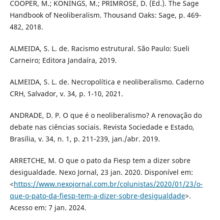
COOPER, M.; KONINGS, M.; PRIMROSE, D. (Ed.). The Sage
Handbook of Neoliberalism. Thousand Oaks: Sage, p. 469-
482, 2018.
ALMEIDA, S. L. de. Racismo estrutural. São Paulo: Sueli
Carneiro; Editora Jandaíra, 2019.
ALMEIDA, S. L. de. Necropolítica e neoliberalismo. Caderno
CRH, Salvador, v. 34, p. 1-10, 2021.
ANDRADE, D. P. O que é o neoliberalismo? A renovação do
debate nas ciências sociais. Revista Sociedade e Estado,
Brasília, v. 34, n. 1, p. 211-239, jan./abr. 2019.
ARRETCHE, M. O que o pato da Fiesp tem a dizer sobre
desigualdade. Nexo Jornal, 23 jan. 2020. Disponível em:
<
https://www.nexojornal.com.br/colunistas/2020/01/23/o-
que-o-pato-da-fiesp-tem-a-dizer-sobre-desigualdade
>.
Acesso em: 7 jan. 2024.