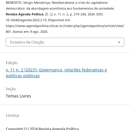
BENEDITO, Sérgio Mendonça. Neoliberalismo e crise do capitalismo
democrático: da abordagem econômica aos fundamentos da sociedade.
Revista Agenda Política
,
[S. l.]
, v. 11, n. 2, p. 219–240, 2024. DOI:
10.14244/agenda.2023.2.10. Disponível em:
https://www.agendapolitica.ufscar.br/index.php/agendapolitica/article/view/
801. Acesso em: 9 ago. 2026.
Fomatos de Citação
Edição
v. 11 n. 2 (2023): Governança, relações federativas e
políticas públicas
Seção
Temas Livres
Licença
Copyright (c) 2024 Revista Agenda Política