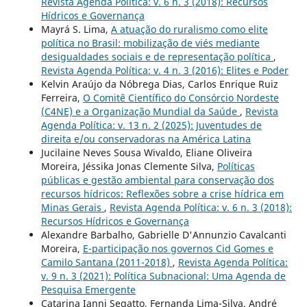
Revista Agenda Política: v. 6 n. 3 (2018): Recursos
Hídricos e Governança
Mayrá S. Lima,
A atuação do ruralismo como elite
política no Brasil: mobilização de viés mediante
desigualdades sociais e de representação política
,
Revista Agenda Política: v. 4 n. 3 (2016): Elites e Poder
Kelvin Araújo da Nóbrega Dias, Carlos Enrique Ruiz
Ferreira,
O Comitê Científico do Consórcio Nordeste
(C4NE) e a Organização Mundial da Saúde
,
Revista
Agenda Política: v. 13 n. 2 (2025): Juventudes de
direita e/ou conservadoras na América Latina
Jucilaine Neves Sousa Wivaldo, Eliane Oliveira
Moreira, Jéssika Jonas Clemente Silva,
Políticas
públicas e gestão ambiental para conservação dos
recursos hídricos: Reflexões sobre a crise hídrica em
Minas Gerais
,
Revista Agenda Política: v. 6 n. 3 (2018):
Recursos Hídricos e Governança
Alexandre Barbalho, Gabrielle D'Annunzio Cavalcanti
Moreira,
E-participação nos governos Cid Gomes e
Camilo Santana (2011-2018)
,
Revista Agenda Política:
v. 9 n. 3 (2021): Política Subnacional: Uma Agenda de
Pesquisa Emergente
Catarina Ianni Segatto, Fernanda Lima-Silva, André