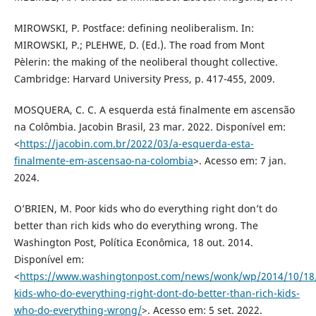
MIROWSKI, P. Postface: defining neoliberalism. In:
MIROWSKI, P.; PLEHWE, D. (Ed.). The road from Mont
Pèlerin: the making of the neoliberal thought collective.
Cambridge: Harvard University Press, p. 417-455, 2009.
MOSQUERA, C. C. A esquerda está finalmente em ascensão
na Colômbia. Jacobin Brasil, 23 mar. 2022. Disponível em:
<
https://jacobin.com.br/2022/03/a-esquerda-esta-
finalmente-em-ascensao-na-colombia
>. Acesso em: 7 jan.
2024.
O’BRIEN, M. Poor kids who do everything right don’t do
better than rich kids who do everything wrong. The
Washington Post, Política Econômica, 18 out. 2014.
Disponível em:
<
https://www.washingtonpost.com/news/wonk/wp/2014/10/18
kids-who-do-everything-right-dont-do-better-than-rich-kids-
who-do-everything-wrong/
>. Acesso em: 5 set. 2022.