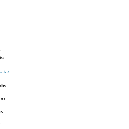
e
ira
ative
alho
sta.
 no
o
s