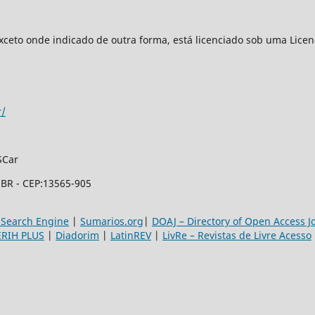
xceto onde indicado de outra forma, está licenciado sob uma Lice
r/
SCar
- BR - CEP:13565-905
 Search Engine
|
Sumarios.org
|
DOAJ – Directory of Open Access J
ERIH PLUS
|
Diadorim
|
LatinREV
|
LivRe – Revistas de Livre Acesso