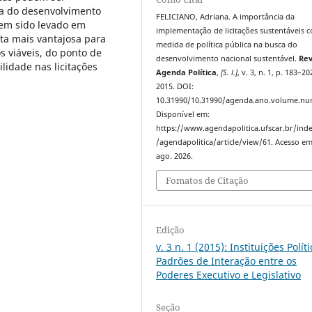
ca do desenvolvimento
FELICIANO, Adriana. A importância da
 tem sido levado em
implementação de licitações sustentáveis 
a mais vantajosa para
medida de política pública na busca do
s viáveis, do ponto de
desenvolvimento nacional sustentável.
Rev
ilidade nas licitações
Agenda Política
,
[S. l.]
, v. 3, n. 1, p. 183–20
2015. DOI:
10.31990/10.31990/agenda.ano.volume.nu
Disponível em:
https://www.agendapolitica.ufscar.br/ind
/agendapolitica/article/view/61. Acesso em
ago. 2026.
Fomatos de Citação
Edição
v. 3 n. 1 (2015): Instituições Polít
Padrões de Interação entre os
Poderes Executivo e Legislativo
Seção