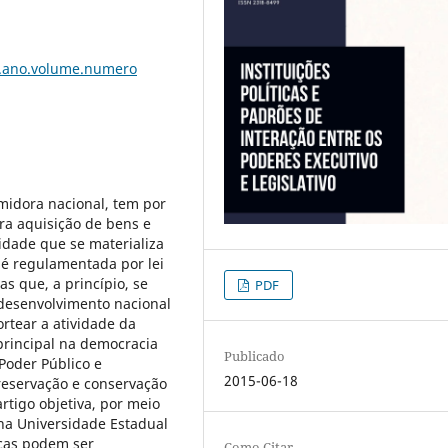
a.ano.volume.numero
midora nacional, tem por
ara aquisição de bens e
lidade que se materializa
o é regulamentada por lei
as que, a princípio, se
PDF
desenvolvimento nacional
ortear a atividade da
principal na democracia
Publicado
 Poder Público e
2015-06-18
reservação e conservação
artigo objetiva, por meio
na Universidade Estadual
icas podem ser
Como Citar