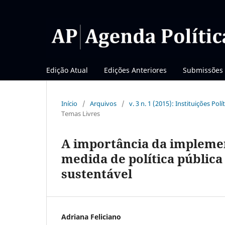
Edição Atual
Edições Anteriores
Submissões
Início
/
Arquivos
/
v. 3 n. 1 (2015): Instituições Po
Temas Livres
A importância da implemen
medida de política públic
sustentável
Adriana Feliciano