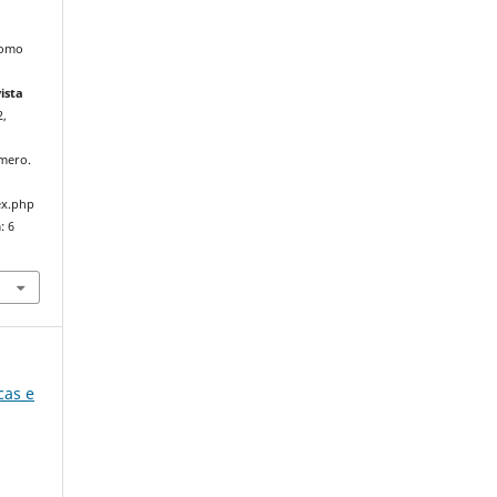
como
ista
2,
mero.
ex.php
: 6
icas e