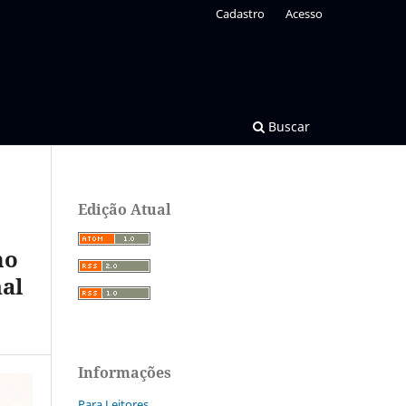
Cadastro
Acesso
Buscar
Edição Atual
mo
al
Informações
Para Leitores