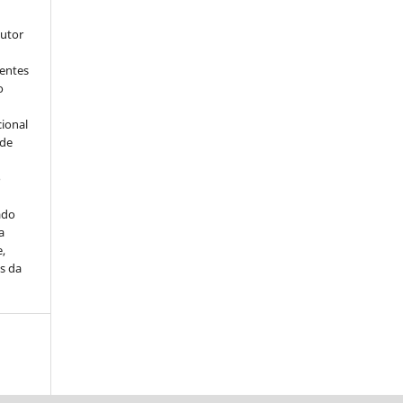
autor
dentes
o
cional
sde
a
o
ado
a
e,
s da