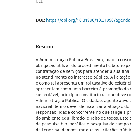
UEL
DOI:
https://doi.org/10.31990/10.31990/agend
Resumo
A Administração Pública Brasileira, maior consu
obrigação utilizar do procedimento licitatório p
contratação de serviços para atender a sua fina
no atendimento ao interesse público. A licitaçã
e como tal apresenta um rol taxativo de exigênci
apresentam como uma barreira à promoção do 
sustentável, princípio constitucional que deve n
Administração Pública. O cidadão, agente ativo 
nacional, tem o dever de fiscalizar a atuação do
responsabilidade concorrente no que tange a p
do ambiente equilibrado, direito de todos. Este 
de pesquisa bibliográfica e pesquisa de campo 
de Londrina, demonstrar que as licitações públ