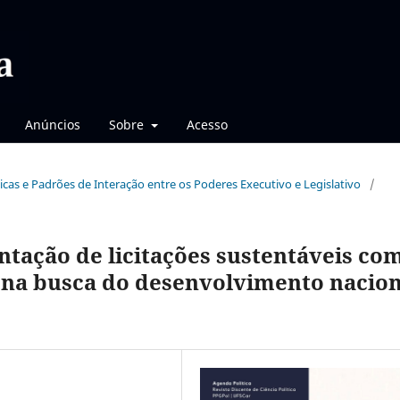
Anúncios
Sobre
Acesso
líticas e Padrões de Interação entre os Poderes Executivo e Legislativo
/
tação de licitações sustentáveis co
a na busca do desenvolvimento nacion