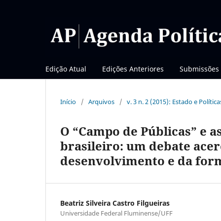
Edição Atual
Edições Anteriores
Submissões
Início
/
Arquivos
/
v. 3 n. 2 (2015): Estado e Polític
O “Campo de Públicas” e as
brasileiro: um debate acer
desenvolvimento e da form
Beatriz Silveira Castro Filgueiras
Universidade Federal Fluminense/UFF