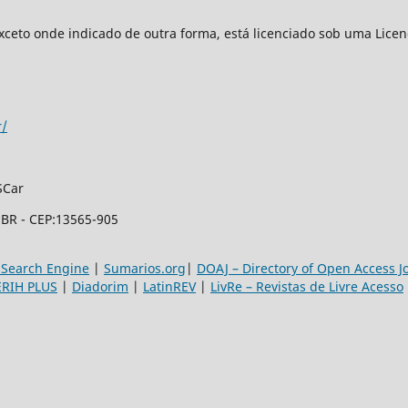
xceto onde indicado de outra forma, está licenciado sob uma Lice
r/
SCar
- BR - CEP:13565-905
 Search Engine
|
Sumarios.org
|
DOAJ – Directory of Open Access J
ERIH PLUS
|
Diadorim
|
LatinREV
|
LivRe – Revistas de Livre Acesso