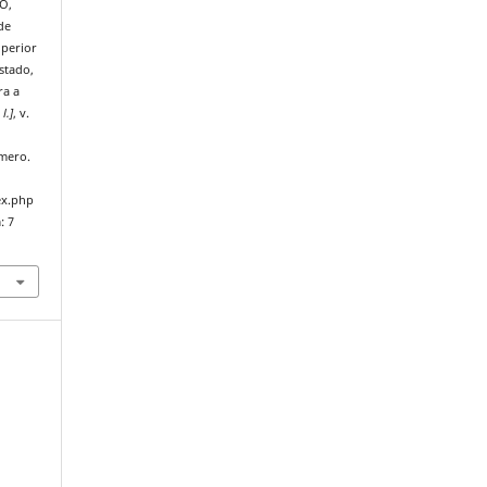
TO,
de
uperior
stado,
ra a
 l.]
, v.
mero.
ex.php
: 7