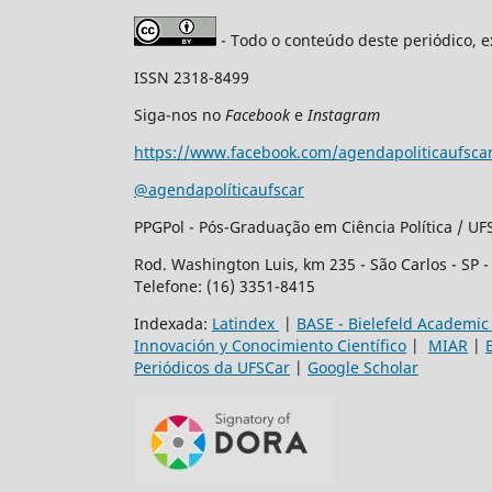
- Todo o conteúdo deste periódico, e
ISSN 2318-8499
Siga-nos no
Facebook
e
Instagram
https://www.facebook.com/agendapoliticaufsca
@agendapolíticaufscar
PPGPol - Pós-Graduação em Ciência Política / UF
Rod. Washington Luis, km 235 - São Carlos - SP 
Telefone: (16) 3351-8415
Indexada:
Latindex
|
BASE - Bielefeld Academic
Innovación y Conocimiento Científico
|
MIAR
|
Periódicos da UFSCar
|
Google Scholar