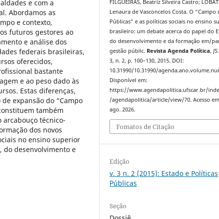
ualdades e com a
FILGUEIRAS, Beatriz Silveira Castro; LOBA
al. Abordamos as
Lenaura de Vasconcelos Costa. O “Campo 
ampo e contexto,
Públicas” e as políticas sociais no ensino s
os futuros gestores ao
brasileiro: um debate acerca do papel do E
tamento e análise dos
do desenvolvimento e da formação em/pa
ades federais brasileiras,
gestão públic.
Revista Agenda Política
,
[S.
ursos oferecidos,
3, n. 2, p. 100–130, 2015. DOI:
ofissional bastante
10.31990/10.31990/agenda.ano.volume.nu
dagem e ao peso dado às
Disponível em:
ursos. Estas diferenças,
https://www.agendapolitica.ufscar.br/ind
o de expansão do “Campo
/agendapolitica/article/view/70. Acesso em
, constituem também
ago. 2026.
 o arcabouço técnico-
Fomatos de Citação
 formação dos novos
ociais no ensino superior
o, do desenvolvimento e
Edição
v. 3 n. 2 (2015): Estado e Políticas
Públicas
Seção
Dossiê