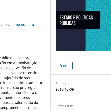
a.ano.volume.numero
Públicas” - campo
uação em Administração
PDF
ão Social, Gestão de
novo e inovador no ensino
a trajetória de sua
artir do seu deslocamento
Publicado
 reinserção privilegiada
2015-12-09
s apontam não só para uma
ocamento dos seus
 para a valorização da
Como Citar
a comprometida com os