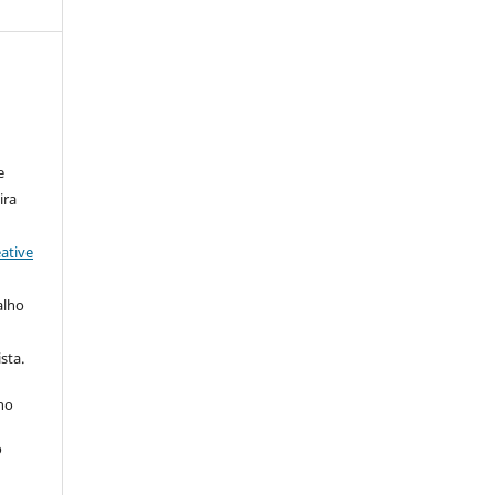
e
ira
ative
alho
sta.
 no
o
s