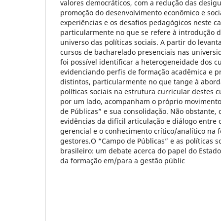
valores democráticos, com a redução das desig
promoção do desenvolvimento econômico e soci
experiências e os desafios pedagógicos neste c
particularmente no que se refere à introdução d
universo das políticas sociais. A partir do levan
cursos de bacharelado presenciais nas universid
foi possível identificar a heterogeneidade dos c
evidenciando perfis de formação acadêmica e pr
distintos, particularmente no que tange à abor
políticas sociais na estrutura curricular destes c
por um lado, acompanham o próprio moviment
de Públicas” e sua consolidação. Não obstante
evidências da difícil articulação e diálogo entre
gerencial e o conhecimento crítico/analítico na
gestores.O “Campo de Públicas” e as políticas s
brasileiro: um debate acerca do papel do Estad
da formação em/para a gestão públic