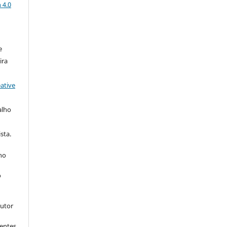
 4.0
e
ira
ative
alho
sta.
 no
o
s
autor
dentes