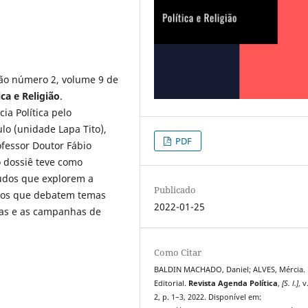
ão número 2, volume 9 de
ica e Religião
.
ia Política pelo
o (unidade Lapa Tito),
PDF
ofessor Doutor Fábio
 dossiê teve como
tudos que explorem a
Publicado
tigos que debatem temas
2022-01-25
cas e as campanhas de
Como Citar
BALDIN MACHADO, Daniel; ALVES, Mércia.
Editorial.
Revista Agenda Política
,
[S. l.]
, v
2, p. 1–3, 2022. Disponível em: