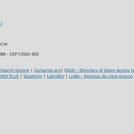
r/
SCar
- BR - CEP:13565-905
 Search Engine
|
Sumarios.org
|
DOAJ – Directory of Open Access J
ERIH PLUS
|
Diadorim
|
LatinREV
|
LivRe – Revistas de Livre Acesso