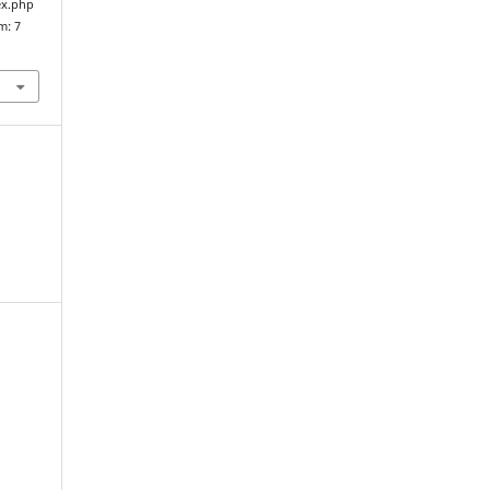
ex.php
m: 7
o
a