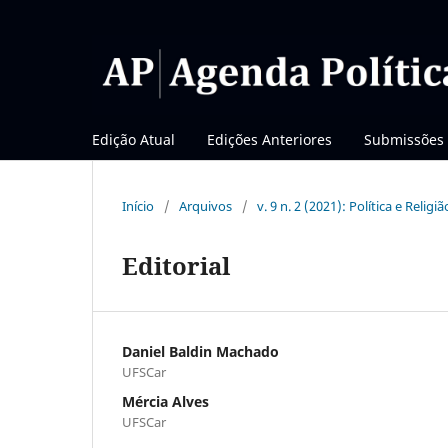
Edição Atual
Edições Anteriores
Submissões
Início
/
Arquivos
/
v. 9 n. 2 (2021): Política e Religiã
Editorial
Daniel Baldin Machado
UFSCar
Mércia Alves
UFSCar