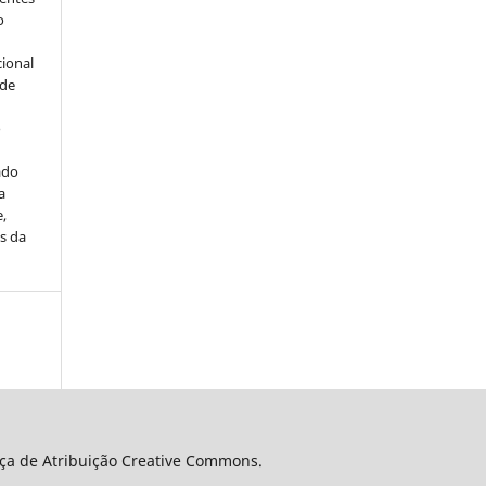
o
cional
sde
a
o
ado
a
e,
s da
nça de Atribuição Creative Commons.