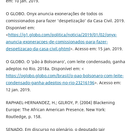
em: 10 jan. 2019.
O GLOBO. Onyx anuncia exonerações de todos os
comissionados para fazer 'despetização' da Casa Civil. 2019.
Disponível em:
<
https://g1.globo.com/politica/noticia/2019/01/02/onyx-
anuncia-exoneracoes-de-comissionados-para-fazer-
despetizacao-da-casa-civil.ghtml
>. Acesso em: 15 jan. 2019.
O GLOBO. O ‘pão à Bolsonaro’, com leite condensado, ganha
adeptos no Rio. 2018a. Disponível em: <
https://oglobo.globo.com/brasil/o-pao-bolsonaro-com-leite-
condensado-ganha-adeptos-no-rio-23216196
>. Acesso em:
12 jan. 2019.
RAPHAEL-HERNANDEZ, H.; GILROY, P. (2004) Blackening
Europe: The African American Presence. New York:
Routledge, p. 158.
SENADO. Em discurso no plenário, o deputado Jair