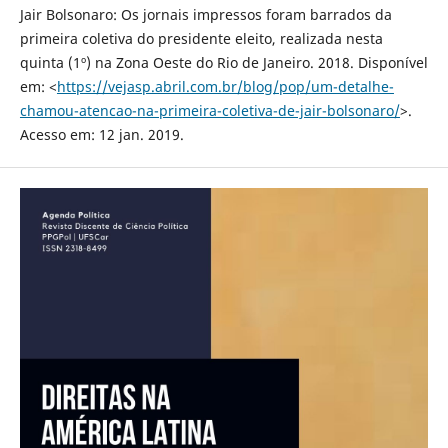
Jair Bolsonaro: Os jornais impressos foram barrados da
primeira coletiva do presidente eleito, realizada nesta
quinta (1º) na Zona Oeste do Rio de Janeiro. 2018. Disponível
em: <
https://vejasp.abril.com.br/blog/pop/um-detalhe-
chamou-atencao-na-primeira-coletiva-de-jair-bolsonaro/
>.
Acesso em: 12 jan. 2019.