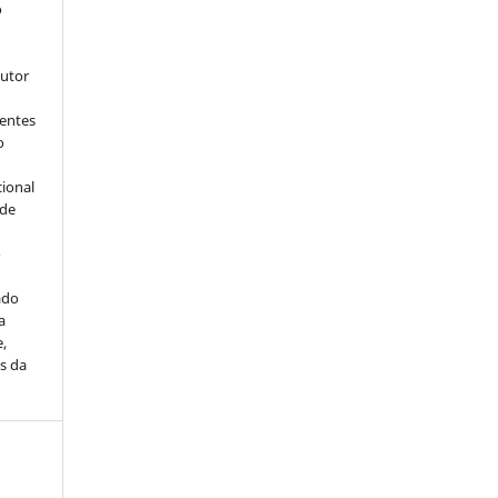
o
s
autor
dentes
o
cional
sde
a
o
ado
a
e,
s da