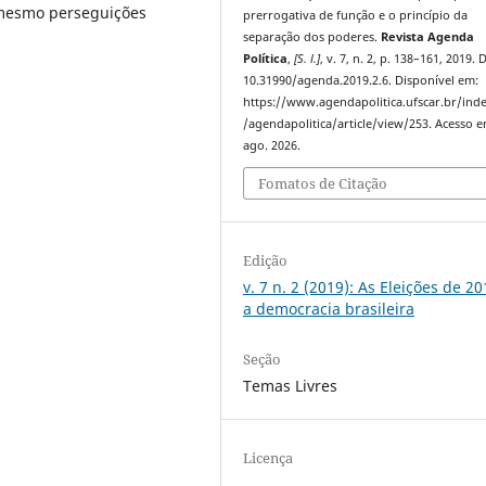
u mesmo perseguições
prerrogativa de função e o princípio da
separação dos poderes.
Revista Agenda
Política
,
[S. l.]
, v. 7, n. 2, p. 138–161, 2019. 
10.31990/agenda.2019.2.6. Disponível em:
https://www.agendapolitica.ufscar.br/ind
/agendapolitica/article/view/253. Acesso e
ago. 2026.
Fomatos de Citação
Edição
v. 7 n. 2 (2019): As Eleições de 20
a democracia brasileira
Seção
Temas Livres
Licença