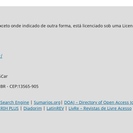
xceto onde indicado de outra forma, está licenciado sob uma Lice
r/
SCar
- BR - CEP:13565-905
 Search Engine
|
Sumarios.org
|
DOAJ – Directory of Open Access J
ERIH PLUS
|
Diadorim
|
LatinREV
|
LivRe – Revistas de Livre Acesso