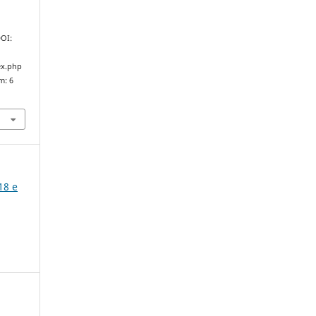
DOI:
ex.php
m: 6
18 e