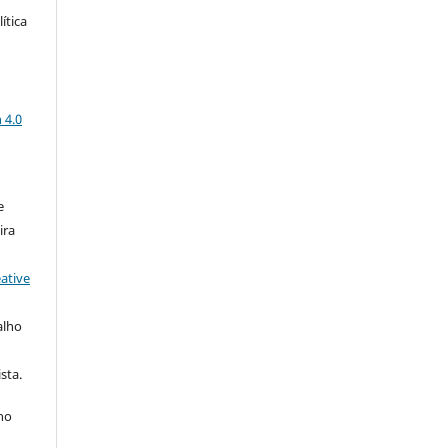
ítica
a
 4.0
e
ira
ative
alho
sta.
 no