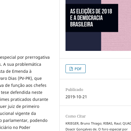
 especial por prerrogativa
s. A sua problemática
PDF
osta de Emenda à
varo Dias (PV-PR), que
iva de função aos chefes
Publicado
A tese defendida neste
2019-10-21
crimes praticados durante
uer juiz de primeiro
ucional vigente da
Como Citar
do parlamentar, podendo
KRIEGER, Bruno Thiago; RIBAS, Raul; QUA
ciário no Poder
Doacir Gonçalves de. O foro especial por