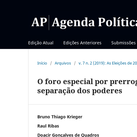
Edição Atual
Edições Anteriores
Submissões
Início
/
Arquivos
/
v. 7 n. 2 (2019): As Eleições de 
O foro especial por prerro
separação dos poderes
Bruno Thiago Krieger
Raul Ribas
Doacir Gonçalves de Quadros