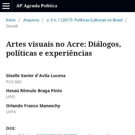
Início
/
Arquivos
/
v. 5 n. 1 (2017): Políticas Culturais no Brasil
/
Dossiê
Artes visuais no Acre: Diálogos,
políticas e experiências
Giselle Xavier d’Avila Lucena
PUC-MG
Hesaú Rômulo Braga Pinto
UFPI
Orlando Franco Maneschy
UFPA
DOI: