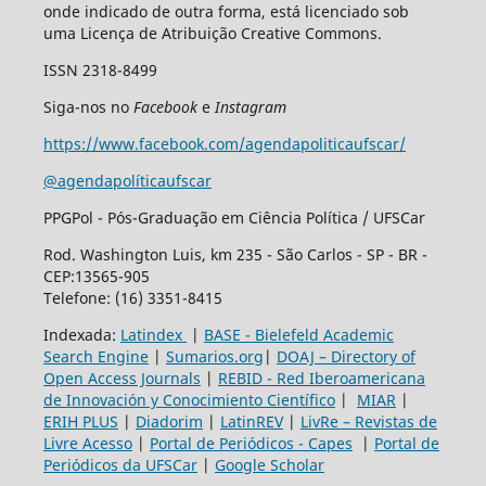
onde indicado de outra forma, está licenciado sob
uma Licença de Atribuição Creative Commons.
ISSN 2318-8499
Siga-nos no
Facebook
e
Instagram
https://www.facebook.com/agendapoliticaufscar/
@agendapolíticaufscar
PPGPol - Pós-Graduação em Ciência Política / UFSCar
Rod. Washington Luis, km 235 - São Carlos - SP - BR -
CEP:13565-905
Telefone: (16) 3351-8415
Indexada:
Latindex
|
BASE - Bielefeld Academic
Search Engine
|
Sumarios.org
|
DOAJ – Directory of
Open Access Journals
|
REBID - Red Iberoamericana
de Innovación y Conocimiento Científico
|
MIAR
|
ERIH PLUS
|
Diadorim
|
LatinREV
|
LivRe – Revistas de
Livre Acesso
|
Portal de Periódicos - Capes
|
Portal de
Periódicos da UFSCar
|
Google Scholar