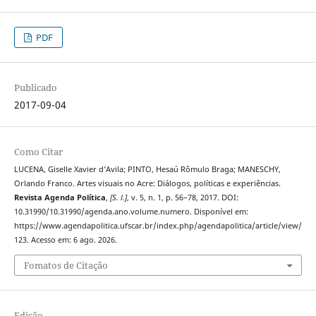
PDF
Publicado
2017-09-04
Como Citar
LUCENA, Giselle Xavier d’Avila; PINTO, Hesaú Rômulo Braga; MANESCHY,
Orlando Franco. Artes visuais no Acre: Diálogos, políticas e experiências.
Revista Agenda Política
,
[S. l.]
, v. 5, n. 1, p. 56–78, 2017. DOI:
10.31990/10.31990/agenda.ano.volume.numero. Disponível em:
https://www.agendapolitica.ufscar.br/index.php/agendapolitica/article/view/
123. Acesso em: 6 ago. 2026.
Fomatos de Citação
Edição