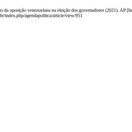
 da oposição venezuelana na eleição dos governadores (2021). AP [Int
br/index.php/agendapolitica/article/view/951