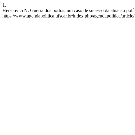
1.
Herscovici N. Guerra dos portos: um caso de sucesso da atuação políti
https://www.agendapolitica.ufscar.br/index.php/agendapolitica/article