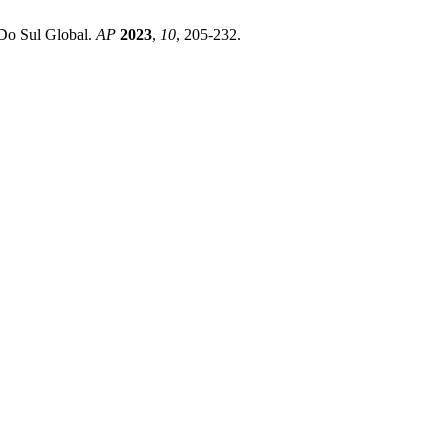
r Do Sul Global.
AP
2023
,
10
, 205-232.