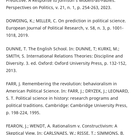
Predictive: A Response to Johnson’s Models-as-Fables.
Perspectives on Politics, v. 21, n. 1, p. 254-263, 2023.
DOWDING, K.; MILLER, C. On prediction in political science.
European Journal of Political Research, v. 58, n. 3, p. 1001-
1018, 2019.
DUNNE, T. The English School. In: DUNNE, T; KURKI, M.;
SMITH, S. International Relations Theories: Discipline and
Diversity. 3. ed. Oxford: Oxford University Press, p. 132-152,
2013.
FARR, J. Remembering the revolution: behavioralism in
American Political Science. In: FARR, J.; DRYZEK, J.; LEONARD,
S. T. Political science in history: research programs and
political traditions. Cambridge: Cambridge University Press,
p. 198-224, 1995.
FEARON, J.; WENDT, A. Rationalism v. Constructivism: A
Skeptical View. In: CARLSNAES, W.; RISSE, T.; SIMMONS, B.