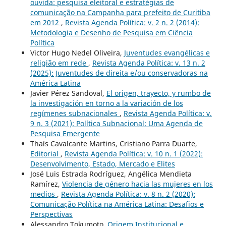
ouvida: pesquisa eleitoral e estratégias de
comunicação na Campanha para prefeito de Curitiba
em 2012
,
Revista Agenda Política: v. 2 n. 2 (2014):
Metodologia e Desenho de Pesquisa em Ciência
Política
Victor Hugo Nedel Oliveira,
Juventudes evangélicas e
religião em rede
,
Revista Agenda Política: v. 13 n. 2
(2025): Juventudes de direita e/ou conservadoras na
América Latina
Javier Pérez Sandoval,
El origen, trayecto, y rumbo de
la investigación en torno a la variación de los
regímenes subnacionales
,
Revista Agenda Política: v.
9 n. 3 (2021): Política Subnacional: Uma Agenda de
Pesquisa Emergente
Thaís Cavalcante Martins, Cristiano Parra Duarte,
Editorial
,
Revista Agenda Política: v. 10 n. 1 (2022):
Desenvolvimento, Estado, Mercado e Elites
José Luis Estrada Rodríguez, Angélica Mendieta
Ramírez,
Violencia de género hacia las mujeres en los
medios
,
Revista Agenda Política: v. 8 n. 2 (2020):
Comunicação Política na América Latina: Desafios e
Perspectivas
Alessandro Tokumoto,
Origem Institucional e