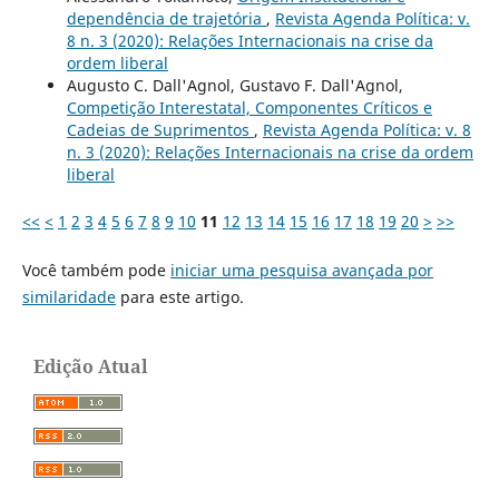
dependência de trajetória
,
Revista Agenda Política: v.
8 n. 3 (2020): Relações Internacionais na crise da
ordem liberal
Augusto C. Dall'Agnol, Gustavo F. Dall'Agnol,
Competição Interestatal, Componentes Críticos e
Cadeias de Suprimentos
,
Revista Agenda Política: v. 8
n. 3 (2020): Relações Internacionais na crise da ordem
liberal
<<
<
1
2
3
4
5
6
7
8
9
10
11
12
13
14
15
16
17
18
19
20
>
>>
Você também pode
iniciar uma pesquisa avançada por
similaridade
para este artigo.
Edição Atual