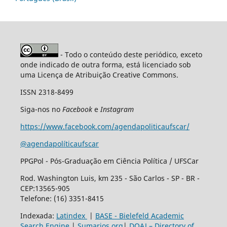
- Todo o conteúdo deste periódico, exceto
onde indicado de outra forma, está licenciado sob
uma Licença de Atribuição Creative Commons.
ISSN 2318-8499
Siga-nos no
Facebook
e
Instagram
https://www.facebook.com/agendapoliticaufscar/
@agendapolíticaufscar
PPGPol - Pós-Graduação em Ciência Política / UFSCar
Rod. Washington Luis, km 235 - São Carlos - SP - BR -
CEP:13565-905
Telefone: (16) 3351-8415
Indexada:
Latindex
|
BASE - Bielefeld Academic
Search Engine
|
Sumarios.org
|
DOAJ – Directory of