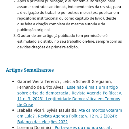
Após a primeira publicação, o autor tem autorização para
assumir contratos adicionais, independentes da revista, para
a divulgação do trabalho por outros meios (ex: publicar em
repositório institucional ou como capítulo de livro), desde
que feita a citação completa da mesma autoria e da
publicação original.
O autor de um artigo já publicado tem permissão e é
estimulado a distribuir o seu trabalho on-line, sempre com as
devidas citações da primeira edição.
Artigos Semelhantes
Gabriel Vieira Terenzi , Letícia Scheidt Gregianin,
Fernando de Brito Alves ,
Esse não é mais um artigo
sobre crise da democracia
,
Revista Agenda Política: v.
11 n. 3 (2023): Legitimidade Democrática em Tempos
de Crise
Isabella Vicari, Sylvia Iasulaitis,
Até os mortos votaram
em Lula?
,
Revista Agenda Política: v. 12 n. 2 (2024):
Balanço das eleições 2022
Lorenna Dominici ,
Porta-vozes do mundo social
,