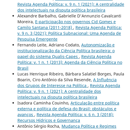
Revista Agenda Política: v. 9 n. 1 (2021): A centralidade
dos intelectuais na disputa política brasileira
Alexandre Barbalho, Gabrielle D'Annunzio Cavalcanti
Moreira,
E-participação nos governos Cid Gomes e
Camilo Santana (2011-2018)
,
Revista Agenda Política:
v. 9 n. 3 (2021): Política Subnacional: Uma Agenda de
Pesquisa Emergente
Fernando Leite, Adriano Codato,
Autonomização e
institucionalização da Ciência Política brasileira: o
papel do sistema Qualis-Capes
,
Revista Agenda
Política: v. 1 n. 1 (2013): Agenda da Ciência Política no
Brasil
Lucas Henrique Ribeiro, Bárbara Salatiel Borges, Paula
Boarin, Ciro Antônio da Silva Resende,
A Influência
dos Grupos de Interesse na Política
,
Revista Agenda
Política: v. 9 n. 1 (2021): A centralidade dos
intelectuais na disputa política brasileira
Isadora Caminha Couinho,
Articulação entre política
externa e política de defesa do Brasil: obstáculos e
avanços
,
Revista Agenda Política: v. 6 n. 3 (2018):
Recursos Hídricos e Governança
Antônio Sérgio Rocha,
Mudança Política e Regimes