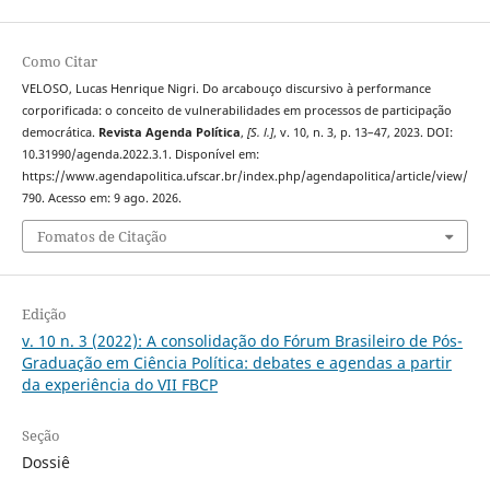
Como Citar
VELOSO, Lucas Henrique Nigri. Do arcabouço discursivo à performance
corporificada: o conceito de vulnerabilidades em processos de participação
democrática.
Revista Agenda Política
,
[S. l.]
, v. 10, n. 3, p. 13–47, 2023. DOI:
10.31990/agenda.2022.3.1. Disponível em:
https://www.agendapolitica.ufscar.br/index.php/agendapolitica/article/view/
790. Acesso em: 9 ago. 2026.
Fomatos de Citação
Edição
v. 10 n. 3 (2022): A consolidação do Fórum Brasileiro de Pós-
Graduação em Ciência Política: debates e agendas a partir
da experiência do VII FBCP
Seção
Dossiê