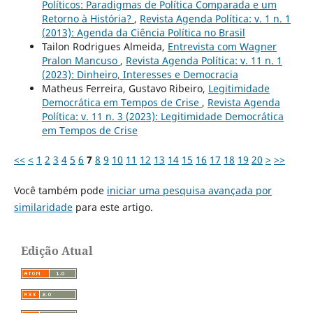
Políticos: Paradigmas de Política Comparada e um
Retorno à História?
,
Revista Agenda Política: v. 1 n. 1
(2013): Agenda da Ciência Política no Brasil
Tailon Rodrigues Almeida,
Entrevista com Wagner
Pralon Mancuso
,
Revista Agenda Política: v. 11 n. 1
(2023): Dinheiro, Interesses e Democracia
Matheus Ferreira, Gustavo Ribeiro,
Legitimidade
Democrática em Tempos de Crise
,
Revista Agenda
Política: v. 11 n. 3 (2023): Legitimidade Democrática
em Tempos de Crise
<<
<
1
2
3
4
5
6
7
8
9
10
11
12
13
14
15
16
17
18
19
20
>
>>
Você também pode
iniciar uma pesquisa avançada por
similaridade
para este artigo.
Edição Atual