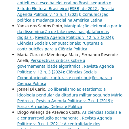
antielites e escolha eleitoral no Brasil segundo o
Estudo Eleitoral Brasileiro (ESEB) de 2022
,
Revista
Agenda Política: v. 13 n. 1 (2025): Comunicação
política e mudança social na América Latina
Yanka dos Santos Pinto,
Manipulação eleitoral a partir
da disseminação de fake news nas plataformas
digitais
,
Revista Agenda Política: v. 12 n. 3 (2024):
Ciências Sociais Computacionais: rupturas e
contribuições para a Ciência Política
Maria Clara de Mendonça Maia , Fernando Resende
Anelli,
Perspectivas críticas sobre a
governamentalidade algorítmica
,
Revista Agenda
Política: v. 12 n. 3 (2024): Ciências Sociais
Computacionais: rupturas e contribuições para a
Ciência Política
Josnei Di Carlo,
Do liberalismo ao estatismo: a
ideologia pendular da ditadura militar segundo Mário
Pedrosa
,
Revista Agenda Política: v. 7 n. 1 (2019):
Forças Armadas, Defesa e Política
Diogo Valença de Azevedo Costa,
As ciências sociais e
a contrarrevolução permanente
,
Revista Agenda
Política: v. 9 n. 1 (2021): A centralidade dos