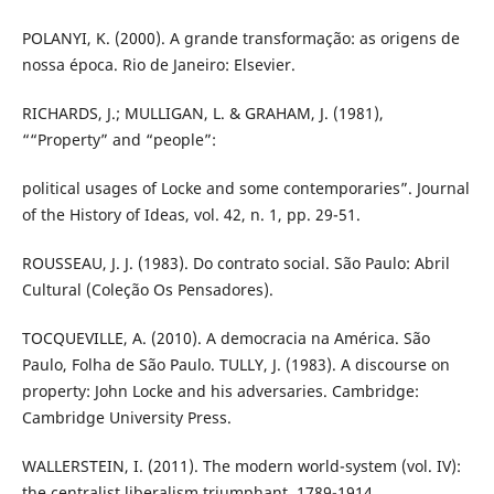
POLANYI, K. (2000). A grande transformação: as origens de
nossa época. Rio de Janeiro: Elsevier.
RICHARDS, J.; MULLIGAN, L. & GRAHAM, J. (1981),
““Property” and “people”:
political usages of Locke and some contemporaries”. Journal
of the History of Ideas, vol. 42, n. 1, pp. 29-51.
ROUSSEAU, J. J. (1983). Do contrato social. São Paulo: Abril
Cultural (Coleção Os Pensadores).
TOCQUEVILLE, A. (2010). A democracia na América. São
Paulo, Folha de São Paulo. TULLY, J. (1983). A discourse on
property: John Locke and his adversaries. Cambridge:
Cambridge University Press.
WALLERSTEIN, I. (2011). The modern world-system (vol. IV):
the centralist liberalism triumphant, 1789-1914.