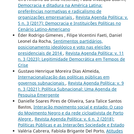
Democracia e ditadura na América Latina:
preferências normativas e radicalismo de
organizações empresariais
,
Revista Agenda Política: v.
5 n. 3 (2017): Democracia e Instituições Políticas no
Cenário Latino-Americano
Éder Rodrigo Gimenes , Filipe Vicentini Faeti, Daniel
Leonel da Rocha,
Sentimentos partidários,
posicionamento ideológico e voto nas eleições
presidenciais de 2014
,
Revista Agenda Política: v. 11
n. 3 (2023): Legitimidade Democrática em Tempos de
Crise
Gustavo Henrique Moreira Dias Almeida,
Internacionalização das políticas públicas em
governos subnacionais
,
Revista Agenda Política: v. 9
n. 3 (2021): Política Subnacional: Uma Agenda de
Pesquisa Emergente
Danielle Soares Pires de Oliveira, Sara Talice Santos
Bastos,
Interação movimento social e estado: O caso
do Movimento Negro e da rede cicloativista de Porto
Alegre
,
Revista Agenda Política: v. 6 n. 2 (2018):
Políticas Públicas e as Interações Sociedade e Estado
Valéria Cabrera, Fabíola Brigante Del Porto,
Atitudes