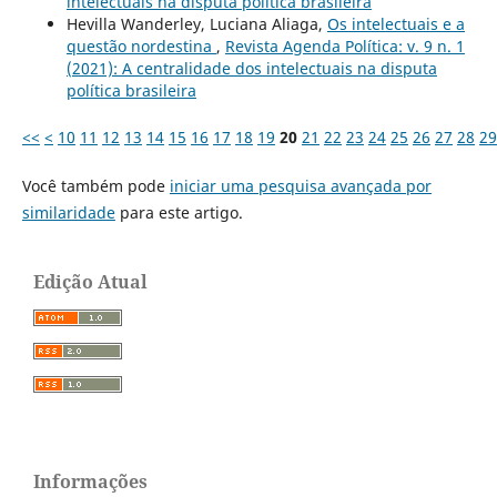
intelectuais na disputa política brasileira
Hevilla Wanderley, Luciana Aliaga,
Os intelectuais e a
questão nordestina
,
Revista Agenda Política: v. 9 n. 1
(2021): A centralidade dos intelectuais na disputa
política brasileira
<<
<
10
11
12
13
14
15
16
17
18
19
20
21
22
23
24
25
26
27
28
29
Você também pode
iniciar uma pesquisa avançada por
similaridade
para este artigo.
Edição Atual
Informações