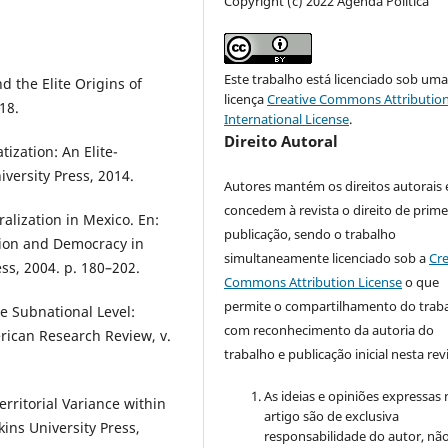
Copyright (c) 2022 Agenda Política
Este trabalho está licenciado sob um
 the Elite Origins of
licença
Creative Commons Attribution
18.
International License
.
Direito Autoral
ization: An Elite-
ersity Press, 2014.
Autores mantém os direitos autorais 
concedem à revista o direito de prime
alization in Mexico. En:
publicação, sendo o trabalho
tion and Democracy in
simultaneamente licenciado sob a
Cre
ess, 2004. p. 180–202.
Commons Attribution License
o que
permite o compartilhamento do trab
e Subnational Level:
com reconhecimento da autoria do
rican Research Review, v.
trabalho e publicação inicial nesta revi
As ideias e opiniões expressas
erritorial Variance within
artigo são de exclusiva
ins University Press,
responsabilidade do autor, nã