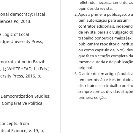
refletindo, necessariamente, a
opiniões da revista.
ional democracy: Fiscal
Após a primeira publicação, o 
tem autorização para assumir
iences Po, 2013.
contratos adicionais, indepen
da revista, para a divulgação d
 Logic of Local
trabalho por outros meios (ex:
idge University Press,
publicar em repositório institu
ou como capítulo de livro), de
que feita a citação completa d
cratization in Brazil:
mesma autoria e da publicaçã
original.
 J.; WHITEHEAD, L. (Eds.).
O autor de um artigo já public
ersity Press, 2016. p.
tem permissão e é estimulado 
distribuir o seu trabalho on-lin
sempre com as devidas citaçõe
n Democratization Studies:
primeira edição.
Comparative Political
concepts: from
ical Science, v. 19, p.