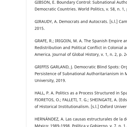
GIBSON, E. Boundary Control: Subnational Autho
Democratic Countries. World Politics, v. 58, n. 1,
GIRAUDY, A. Democrats and Autocrats. [s.l.] Cam
2015.
GRAFE, R.; IRIGOIN, M. A. The Spanish Empire and
Redistribution and Political Conflict in Colonial
America. Journal of Global History, v. 1, n. 2, p. 
GRIFFIS GARLAND, J. Democratic Blind Spots: Or
Persistence of Subnational Authoritarianism in Me
University, 2019.
HALL, P. A. Politics as a Process Structured in S
FIORETOS, O.; FALLETI, T. G.; SHEINGATE, A. (Ed
of Historical Institutionalism. [s.l.] Oxford Unive
HERNÁNDEZ, A. Las causas estructurales de la d
México: 1989-1998. Política y Gobierno, v. 7, n. 1