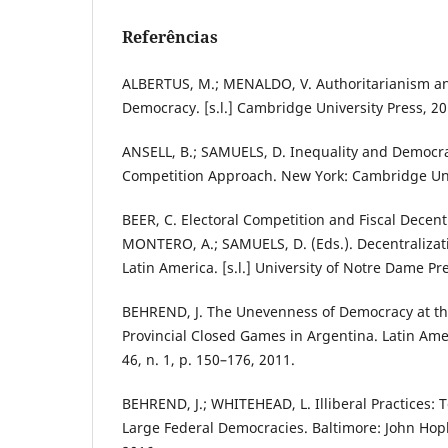
Referências
ALBERTUS, M.; MENALDO, V. Authoritarianism and
Democracy. [s.l.] Cambridge University Press, 20
ANSELL, B.; SAMUELS, D. Inequality and Democrat
Competition Approach. New York: Cambridge Univ
BEER, C. Electoral Competition and Fiscal Decentr
MONTERO, A.; SAMUELS, D. (Eds.). Decentraliza
Latin America. [s.l.] University of Notre Dame Pr
BEHREND, J. The Unevenness of Democracy at th
Provincial Closed Games in Argentina. Latin Ame
46, n. 1, p. 150–176, 2011.
BEHREND, J.; WHITEHEAD, L. Illiberal Practices: T
Large Federal Democracies. Baltimore: John Hopk