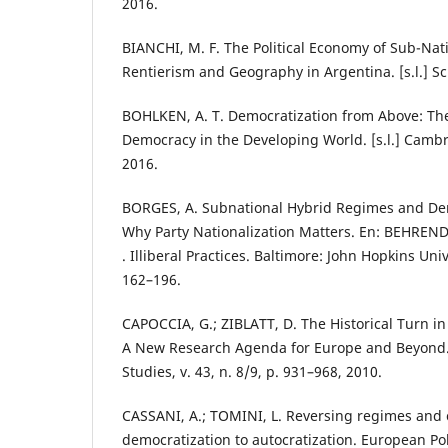
2016.
BIANCHI, M. F. The Political Economy of Sub-Nat
Rentierism and Geography in Argentina. [s.l.] Sc
BOHLKEN, A. T. Democratization from Above: The
Democracy in the Developing World. [s.l.] Cambr
2016.
BORGES, A. Subnational Hybrid Regimes and Demo
Why Party Nationalization Matters. En: BEHREND,
. Illiberal Practices. Baltimore: John Hopkins Univ
162–196.
CAPOCCIA, G.; ZIBLATT, D. The Historical Turn i
A New Research Agenda for Europe and Beyond. 
Studies, v. 43, n. 8/9, p. 931–968, 2010.
CASSANI, A.; TOMINI, L. Reversing regimes and 
democratization to autocratization. European Polit