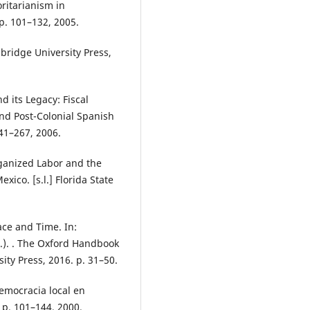
ritarianism in
 p. 101–132, 2005.
bridge University Press,
 its Legacy: Fiscal
 and Post-Colonial Spanish
241–267, 2006.
ganized Labor and the
xico. [s.l.] Florida State
pace and Time. In:
s.). . The Oxford Handbook
rsity Press, 2016. p. 31–50.
emocracia local en
, p. 101–144, 2000.