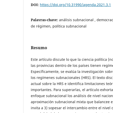
DOI:
https://doi.org/10.31990/agenda.2021.3.1
Palavras-chave:
análisis subnacional , democra
de régimen, política subnacional
Resumo
Este artículo discute lo que la ciencia política 
las provincias dentro de los países tienen regím
Específicamente, se evalúa la investigación sob
los regímenes subnacionales (HRS). El texto di
actual sobre la HRS e identifica limitaciones teó
importantes. Para superarlas, el artículo exhorta
enfoque subnacional los análisis de nivel naciona
aproximación subnacional mixta que balancee es
invita a 3) sopesar el intercambio entre el nivel d