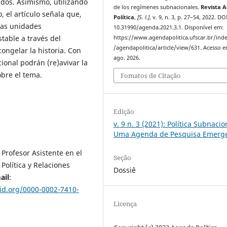
dos. Asimismo, utilizando
de los regímenes subnacionales.
Revista 
, el artículo señala que,
Política
,
[S. l.]
, v. 9, n. 3, p. 27–54, 2022. DO
 las unidades
10.31990/agenda.2021.3.1. Disponível em:
table a través del
https://www.agendapolitica.ufscar.br/ind
/agendapolitica/article/view/631. Acesso e
congelar la historia. Con
ago. 2026.
cional podrán (re)avivar la
bre el tema.
Fomatos de Citação
Edição
v. 9 n. 3 (2021): Política Subnacio
Uma Agenda de Pesquisa Emerg
 Profesor Asistente en el
Seção
Política y Relaciones
Dossiê
ail
:
cid.org/0000-0002-7410-
Licença