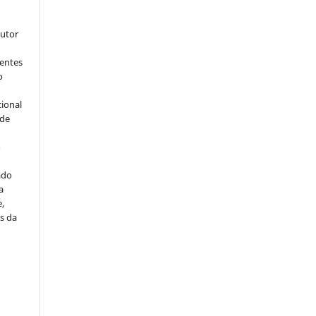
s
autor
dentes
o
cional
sde
a
o
ado
a
e,
s da