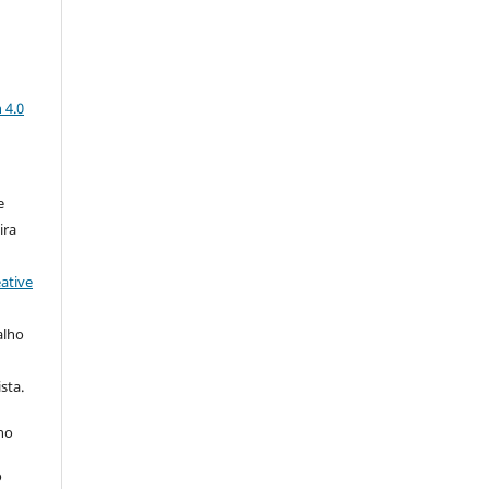
a
 4.0
e
ira
ative
alho
sta.
 no
o