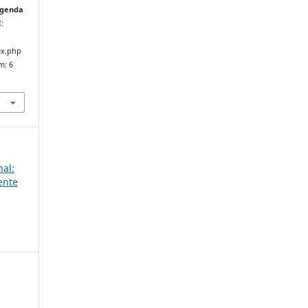
Agenda
I:
ex.php
m: 6
nal:
ente