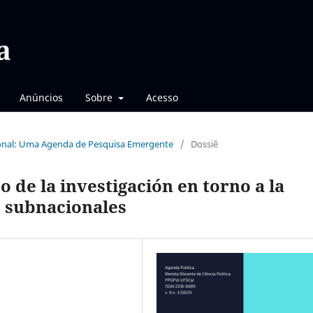
Anúncios
Sobre
Acesso
acional: Uma Agenda de Pesquisa Emergente
/
Dossiê
o de la investigación en torno a la
s subnacionales