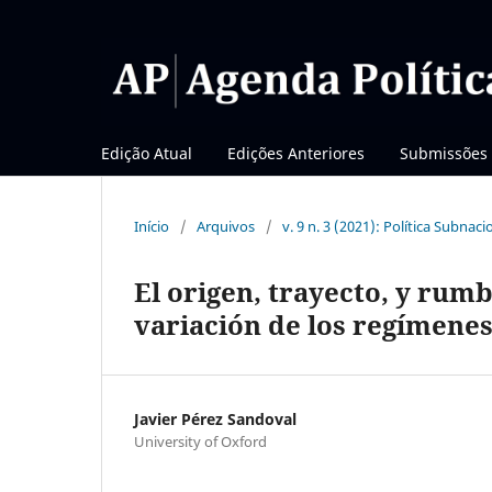
Edição Atual
Edições Anteriores
Submissões
Início
/
Arquivos
/
v. 9 n. 3 (2021): Política Subn
El origen, trayecto, y rumb
variación de los regímene
Javier Pérez Sandoval
University of Oxford