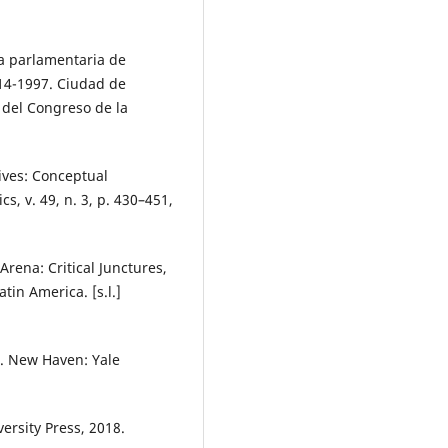
a parlamentaria de
814-1997. Ciudad de
s del Congreso de la
ives: Conceptual
s, v. 49, n. 3, p. 430–451,
Arena: Critical Junctures,
in America. [s.l.]
n. New Haven: Yale
versity Press, 2018.