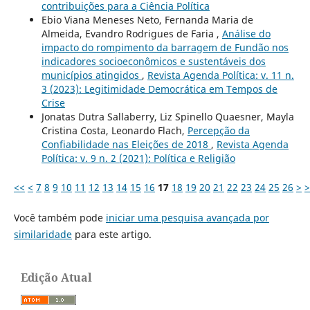
contribuições para a Ciência Política
Ebio Viana Meneses Neto, Fernanda Maria de
Almeida, Evandro Rodrigues de Faria ,
Análise do
impacto do rompimento da barragem de Fundão nos
indicadores socioeconômicos e sustentáveis dos
municípios atingidos
,
Revista Agenda Política: v. 11 n.
3 (2023): Legitimidade Democrática em Tempos de
Crise
Jonatas Dutra Sallaberry, Liz Spinello Quaesner, Mayla
Cristina Costa, Leonardo Flach,
Percepção da
Confiabilidade nas Eleições de 2018
,
Revista Agenda
Política: v. 9 n. 2 (2021): Política e Religião
<<
<
7
8
9
10
11
12
13
14
15
16
17
18
19
20
21
22
23
24
25
26
>
>
Você também pode
iniciar uma pesquisa avançada por
similaridade
para este artigo.
Edição Atual