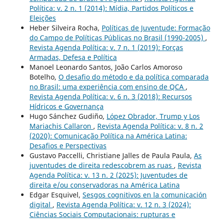
Política: v. 2 n. 1 (2014): Mídia, Partidos Políticos e
Eleições
Heber Silveira Rocha,
Políticas de Juventude: Formação
do Campo de Políticas Públicas no Brasil (1990-2005)
,
Revista Agenda Política: v. 7 n. 1 (2019): Forças
Armadas, Defesa e Política
Manoel Leonardo Santos, João Carlos Amoroso
Botelho,
O desafio do método e da política comparada
no Brasil: uma experiência com ensino de QCA
,
Revista Agenda Política: v. 6 n. 3 (2018): Recursos
Hídricos e Governança
Hugo Sánchez Gudiño,
López Obrador, Trump y Los
Mariachis Callaron
,
Revista Agenda Política: v. 8 n. 2
(2020): Comunicação Política na América Latina:
Desafios e Perspectivas
Gustavo Paccelli, Christiane Jalles de Paula Paula,
As
juventudes de direita redescobrem as ruas
,
Revista
Agenda Política: v. 13 n. 2 (2025): Juventudes de
direita e/ou conservadoras na América Latina
Edgar Esquivel,
Sesgos cognitivos en la comunicación
digital
,
Revista Agenda Política: v. 12 n. 3 (2024):
Ciências Sociais Computacionais: rupturas e