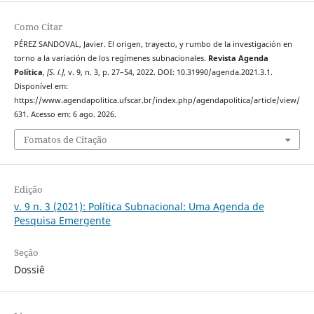
Como Citar
PÉREZ SANDOVAL, Javier. El origen, trayecto, y rumbo de la investigación en
torno a la variación de los regímenes subnacionales.
Revista Agenda
Política
,
[S. l.]
, v. 9, n. 3, p. 27–54, 2022. DOI: 10.31990/agenda.2021.3.1.
Disponível em:
https://www.agendapolitica.ufscar.br/index.php/agendapolitica/article/view/
631. Acesso em: 6 ago. 2026.
Fomatos de Citação
Edição
v. 9 n. 3 (2021): Política Subnacional: Uma Agenda de
Pesquisa Emergente
Seção
Dossiê