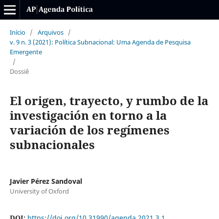
Início
/
Arquivos
/
v. 9 n. 3 (2021): Política Subnacional: Uma Agenda de Pesquisa
Emergente
/
Dossiê
El origen, trayecto, y rumbo de la
investigación en torno a la
variación de los regímenes
subnacionales
Javier Pérez Sandoval
University of Oxford
DOI:
https://doi.org/10.31990/agenda.2021.3.1