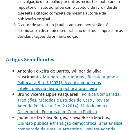
a divulgação do trabalho por outros meios (ex: publicar em
repositório institucional ou como capítulo de livro), desde
que feita a citação completa da mesma autoria e da
publicação original.
O autor de um artigo já publicado tem permissão e é
estimulado a distribuir o seu trabalho on-line, sempre com as
devidas citações da primeira edição.
Artigos Semelhantes
Antonio Teixeira de Barros, Willber da Silva
Nascimento,
Mulheres partidárias
,
Revista Agenda
Política: v. 9 n. 1 (2021): A centralidade dos
intelectuais na disputa política brasileira
Bruno Vicente Lippe Pasquarelli,
Política Comparada:
Tradições, Métodos e Estudos de Caso
,
Revista
Agenda Política: v. 2 n. 2 (2014): Metodologia e
Desenho de Pesquisa em Ciência Política
Jaqueline Da Silva Borges, Flávia Bozza Martins,
Opinião pública e transição democrática: uma análise
comparada de Brasil e Argentina
,
Revista Agenda