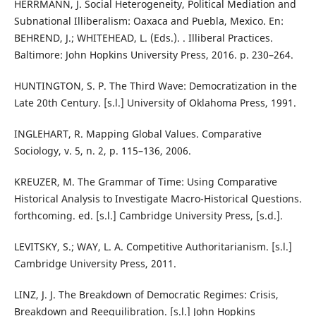
HERRMANN, J. Social Heterogeneity, Political Mediation and
Subnational Illiberalism: Oaxaca and Puebla, Mexico. En:
BEHREND, J.; WHITEHEAD, L. (Eds.). . Illiberal Practices.
Baltimore: John Hopkins University Press, 2016. p. 230–264.
HUNTINGTON, S. P. The Third Wave: Democratization in the
Late 20th Century. [s.l.] University of Oklahoma Press, 1991.
INGLEHART, R. Mapping Global Values. Comparative
Sociology, v. 5, n. 2, p. 115–136, 2006.
KREUZER, M. The Grammar of Time: Using Comparative
Historical Analysis to Investigate Macro-Historical Questions.
forthcoming. ed. [s.l.] Cambridge University Press, [s.d.].
LEVITSKY, S.; WAY, L. A. Competitive Authoritarianism. [s.l.]
Cambridge University Press, 2011.
LINZ, J. J. The Breakdown of Democratic Regimes: Crisis,
Breakdown and Reequilibration. [s.l.] John Hopkins