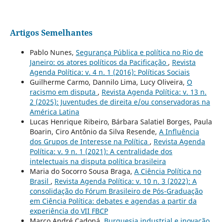
Artigos Semelhantes
Pablo Nunes,
Segurança Pública e política no Rio de
Janeiro: os atores políticos da Pacificação
,
Revista
Agenda Política: v. 4 n. 1 (2016): Políticas Sociais
Guilherme Carmo, Dannilo Lima, Lucy Oliveira,
O
racismo em disputa
,
Revista Agenda Política: v. 13 n.
2 (2025): Juventudes de direita e/ou conservadoras na
América Latina
Lucas Henrique Ribeiro, Bárbara Salatiel Borges, Paula
Boarin, Ciro Antônio da Silva Resende,
A Influência
dos Grupos de Interesse na Política
,
Revista Agenda
Política: v. 9 n. 1 (2021): A centralidade dos
intelectuais na disputa política brasileira
Maria do Socorro Sousa Braga,
A Ciência Política no
Brasil
,
Revista Agenda Política: v. 10 n. 3 (2022): A
consolidação do Fórum Brasileiro de Pós-Graduação
em Ciência Política: debates e agendas a partir da
experiência do VII FBCP
Marco André Cadoná,
Burguesia industrial e inovação