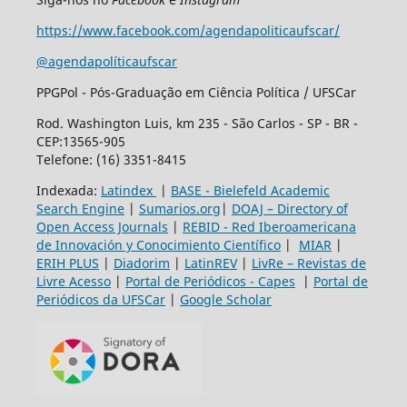
https://www.facebook.com/agendapoliticaufscar/
@agendapolíticaufscar
PPGPol - Pós-Graduação em Ciência Política / UFSCar
Rod. Washington Luis, km 235 - São Carlos - SP - BR -
CEP:13565-905
Telefone: (16) 3351-8415
Indexada:
Latindex
|
BASE - Bielefeld Academic
Search Engine
|
Sumarios.org
|
DOAJ – Directory of
Open Access Journals
|
REBID - Red Iberoamericana
de Innovación y Conocimiento Científico
|
MIAR
|
ERIH PLUS
|
Diadorim
|
LatinREV
|
LivRe – Revistas de
Livre Acesso
|
Portal de Periódicos - Capes
|
Portal de
Periódicos da UFSCar
|
Google Scholar