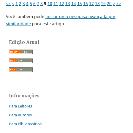
<<
<
1
2
3
4
5
6
7
8
9
10
11
12
13
14
15
16
17
18
19
20
>
>>
Você também pode
iniciar uma pesquisa avançada por
similaridade
para este artigo.
Edição Atual
Informações
Para Leitores
Para Autores
Para Bibliotecários