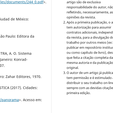
_files/documents/244_0.pdf
>.
artigo são de exclusiva
responsabilidade do autor, nã
refletindo, necessariamente, a
opiniões da revista.
Ciudad de México:
Após a primeira publicação, o 
tem autorização para assumir
contratos adicionais, indepen
São Paulo: Editora da
da revista, para a divulgação d
trabalho por outros meios (ex:
publicar em repositório institu
ou como capítulo de livro), de
INTRA, A. O. Sistema
que feita a citação completa d
 Janeiro: Konrad-
mesma autoria e da publicaçã
07.
original.
O autor de um artigo já public
ro: Zahar Editores, 1970.
tem permissão e é estimulado 
distribuir o seu trabalho on-lin
TICA (2017). Cidades:
sempre com as devidas citaçõe
primeira edição.
na/panorama
>. Acesso em: