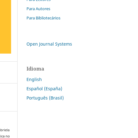
Para Autores
Para Bibliotecários
Open Journal Systems
Idioma
English
Español (España)
Português (Brasil)
briela
tica no