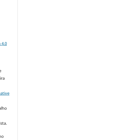
a
 4.0
e
ira
ative
alho
sta.
 no