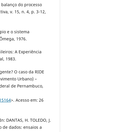
m balanço do processo
va, v. 15, n. 4, p. 3-12,
pio e o sistema
a Ômega, 1976.
ileiros: A Experiência
al, 1983.
ngente? O caso da RIDE
lvimento Urbano) –
ederal de Pernambuco,
/15164
>. Acesso em: 26
. In: DANTAS, H. TOLEDO, J.
mo de dados: ensaios a