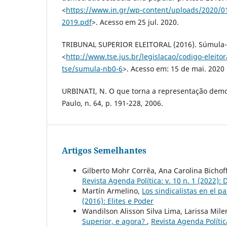
<
https://www.in.gr/wp-content/uploads/2020/0
2019.pdf
>. Acesso em 25 jul. 2020.
TRIBUNAL SUPERIOR ELEITORAL (2016). Súmula-T
<
http://www.tse.jus.br/legislacao/codigo-eleit
tse/sumula-nb0-6
>. Acesso em: 15 de mai. 2020
URBINATI, N. O que torna a representação demo
Paulo, n. 64, p. 191-228, 2006.
Artigos Semelhantes
Gilberto Mohr Corrêa, Ana Carolina Bichof
Revista Agenda Política: v. 10 n. 1 (2022):
Martín Armelino,
Los sindicalistas en el 
(2016): Elites e Poder
Wandilson Alisson Silva Lima, Larissa Mile
Superior, e agora?
,
Revista Agenda Política