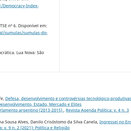
1/Democracy-Index-
SE nº 6. Disponível em:
oral/sumulas/sumulas-do-
crática. Lua Nova: São
fe,
Defesa, desenvolvimento e controvérsias tecnológico-produtiva
 Desenvolvimento, Estado, Mercado e Elites
parlamento argentino (2013-2015)
,
Revista Agenda Política: v. 4 n. 3
na Sousa Alves, Danilo Crisóstomo da Silva Canela,
Ingressei no En
: v. 9 n. 2 (2021): Política e Religião