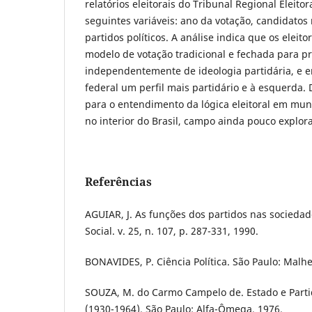
relatórios eleitorais do Tribunal Regional Eleito
seguintes variáveis: ano da votação, candidatos
partidos políticos. A análise indica que os elei
modelo de votação tradicional e fechada para pr
independentemente de ideologia partidária, e 
federal um perfil mais partidário e à esquerda
para o entendimento da lógica eleitoral em mun
no interior do Brasil, campo ainda pouco explor
Referências
AGUIAR, J. As funções dos partidos nas sociedad
Social. v. 25, n. 107, p. 287-331, 1990.
BONAVIDES, P. Ciência Política. São Paulo: Malhei
SOUZA, M. do Carmo Campelo de. Estado e Partido
(1930-1964). São Paulo: Alfa-Ômega, 1976.