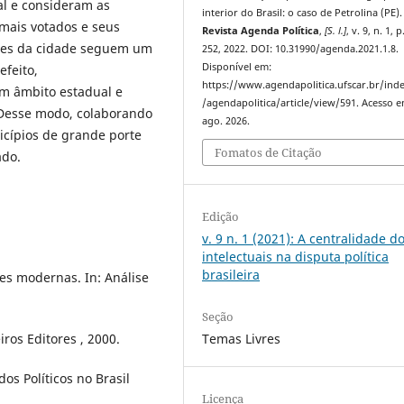
ral e consideram as
interior do Brasil: o caso de Petrolina (PE).
 mais votados e seus
Revista Agenda Política
,
[S. l.]
, v. 9, n. 1, 
tores da cidade seguem um
252, 2022. DOI: 10.31990/agenda.2021.1.8.
Disponível em:
efeito,
https://www.agendapolitica.ufscar.br/ind
em âmbito estadual e
/agendapolitica/article/view/591. Acesso e
. Desse modo, colaborando
ago. 2026.
icípios de grande porte
Fomatos de Citação
ado.
Edição
v. 9 n. 1 (2021): A centralidade d
intelectuais na disputa política
brasileira
es modernas. In: Análise
Seção
Temas Livres
ros Editores , 2000.
s Políticos no Brasil
Licença