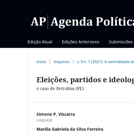
Edição Atual
Edições Anteriores
Submissões
Início
/
Arquivos
/
v. 9 n. 1 (2021): A centralidade d
Eleições, partidos e ideolog
o caso de Petrolina (PE)
Simone P. Viscarra
UNIVASF
Marília Gabriela da Silva Ferreira