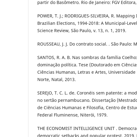
partir do Basômetro. Rio de Janeiro: FGV Editora,
POWER, T. J.; RODRIGUES-SILVEIRA, R. Mapping I
Brazilian Elections, 1994-2018: A Municipal-Level 
Science Review, São Paulo, v. 13, n. 1, 2019.
ROUSSEAU, J. J. Do contrato social. . São Paulo: 
SANTOS, R. A. B. Nas sombras da família Coelho
dominação política. Tese (Doutorado em Ciências
Ciências Humanas, Letras e Artes, Universidade
Norte, Natal, 2013.
SEREJO, T. C. L. de. Coronéis sem patente: a m
no sertão pernambucano. Dissertação (Mestrado 
de Ciências Humanas e Filosofia, Centro de Estu
Federal Fluminense, Niterói, 1979.
THE ECONOMIST INTELLIGENCE UNIT . Democracy
democratic setbacks and popular protest. 2019. 