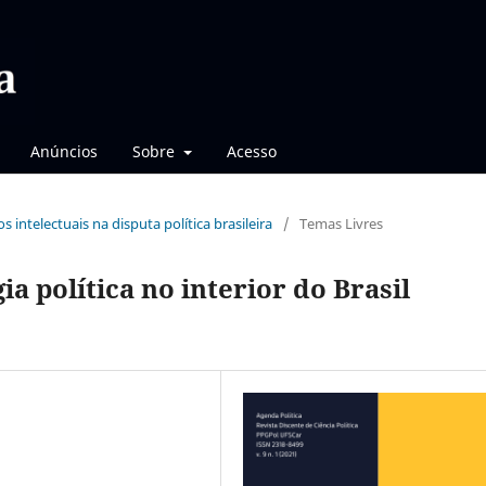
Anúncios
Sobre
Acesso
os intelectuais na disputa política brasileira
/
Temas Livres
ia política no interior do Brasil