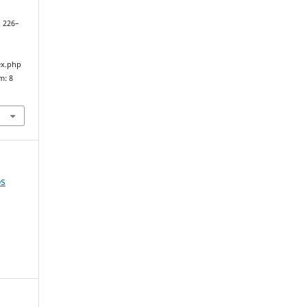
p. 226–
ex.php
m: 8
os