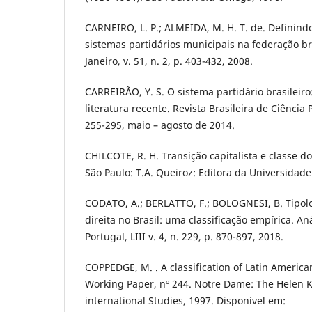
CARNEIRO, L. P.; ALMEIDA, M. H. T. de. Definindo 
sistemas partidários municipais na federação bra
Janeiro, v. 51, n. 2, p. 403-432, 2008.
CARREIRÃO, Y. S. O sistema partidário brasileir
literatura recente. Revista Brasileira de Ciência Po
255-295, maio – agosto de 2014.
CHILCOTE, R. H. Transição capitalista e classe 
São Paulo: T.A. Queiroz: Editora da Universidade
CODATO, A.; BERLATTO, F.; BOLOGNESI, B. Tipolo
direita no Brasil: uma classificação empírica. Aná
Portugal, LIII v. 4, n. 229, p. 870-897, 2018.
COPPEDGE, M. . A classification of Latin American 
Working Paper, nº 244. Notre Dame: The Helen Ke
international Studies, 1997. Disponível em: