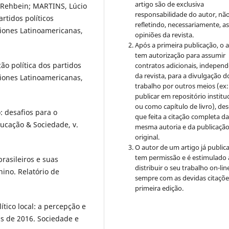
artigo são de exclusiva
 Rehbein; MARTINS, Lúcio
responsabilidade do autor, nã
rtidos políticos
refletindo, necessariamente, a
aciones Latinoamericanas,
opiniões da revista.
Após a primeira publicação, o 
tem autorização para assumir
ão política dos partidos
contratos adicionais, indepen
da revista, para a divulgação d
aciones Latinoamericanas,
trabalho por outros meios (ex:
publicar em repositório institu
ou como capítulo de livro), de
: desafios para o
que feita a citação completa d
ducação & Sociedade, v.
mesma autoria e da publicaçã
original.
O autor de um artigo já public
tem permissão e é estimulado 
brasileiros e suas
distribuir o seu trabalho on-lin
nino. Relatório de
sempre com as devidas citaçõe
primeira edição.
tico local: a percepção e
is de 2016. Sociedade e