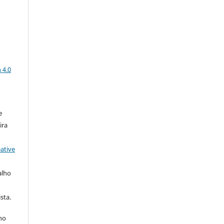
a
 4.0
e
ira
ative
alho
sta.
 no