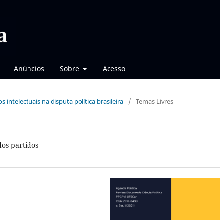
Anúncios
Sobre
Acesso
os intelectuais na disputa política brasileira
/
Temas Livres
dos partidos