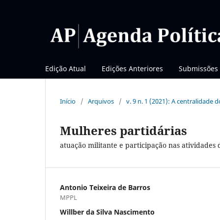
Edição Atual
Edições Anteriores
Submissões
Início
/
Arquivos
/
v. 9 n. 1 (2021): A centralidade d
Mulheres partidárias
atuação militante e participação nas atividades 
Antonio Teixeira de Barros
MPPL
Willber da Silva Nascimento