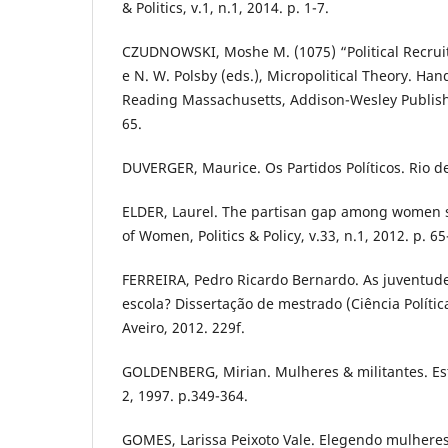
& Politics, v.1, n.1, 2014. p. 1-7.
CZUDNOWSKI, Moshe M. (1075) “Political Recruit
e N. W. Polsby (eds.), Micropolitical Theory. Hand
Reading Massachusetts, Addison-Wesley Publish
65.
DUVERGER, Maurice. Os Partidos Políticos. Rio de
ELDER, Laurel. The partisan gap among women st
of Women, Politics & Policy, v.33, n.1, 2012. p. 65
FERREIRA, Pedro Ricardo Bernardo. As juventud
escola? Dissertação de mestrado (Ciência Polític
Aveiro, 2012. 229f.
GOLDENBERG, Mirian. Mulheres & militantes. Estu
2, 1997. p.349-364.
GOMES, Larissa Peixoto Vale. Elegendo mulheres: