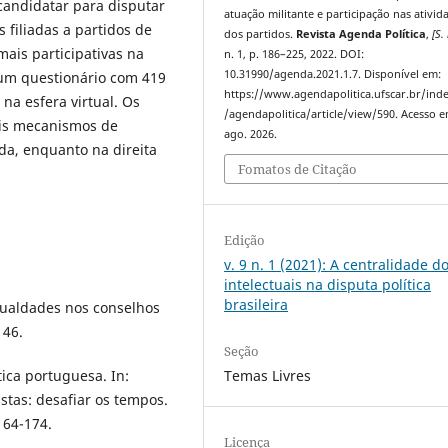
candidatar para disputar
atuação militante e participação nas ativid
 filiadas a partidos de
dos partidos.
Revista Agenda Política
,
[S. 
mais participativas na
n. 1, p. 186–225, 2022. DOI:
10.31990/agenda.2021.1.7. Disponível em:
 um questionário com 419
https://www.agendapolitica.ufscar.br/ind
na esfera virtual. Os
/agendapolitica/article/view/590. Acesso e
ais mecanismos de
ago. 2026.
da, enquanto na direita
Fomatos de Citação
Edição
v. 9 n. 1 (2021): A centralidade d
intelectuais na disputa política
brasileira
igualdades nos conselhos
146.
Seção
Temas Livres
ica portuguesa. In:
stas: desafiar os tempos.
164-174.
Licença