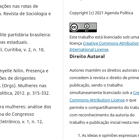
iações nas rotas de
Copyright (c) 2021 Agenda Política
. Revista de Sociologia e
e partidária brasileira:
Este trabalho está licenciado sob um
vas estaduais.
licença
Creative Commons Attribution
International License
.
, Curitiba, v. 2, n. 10,
Direito Autoral
Autores mantém os direitos autorais 
yelle Nilin. Presença e
concedem à revista o direito de prime
es de dirigentes
publicação, sendo o trabalho
 F. (Orgs). Mulheres nas
simultaneamente licenciado sob a
Cre
lítica, 2012. p. 315-332.
Commons Attribution License
o que
ara mulheres: análise dos
permite o compartilhamento do trab
na do Congresso
com reconhecimento da autoria do
etrônico, v. 1, n. 12,
trabalho e publicação inicial nesta revi
As ideias e opiniões expressas