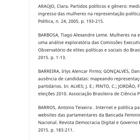
ARAÚJO, Clara. Partidos políticos e gênero: med
ingresso das mulheres na representação política
Política, n. 24, 2005. p. 193-215.
BARBOSA, Tiago Alexandre Leme. Mulheres na elit
uma análise exploratória das Comissões Executi
Observatório de elites políticas e sociais do Brasil
2015. p. 1-13.
BARREIRA, Irlys Alencar Firmo; GONÇALVES, Dann
ausência de candidatas: mapeando representaçõ
partidários. In: ALVES; J. E.; PINTO, C.; JORDÃO,
eleições 2010. Associação Brasileira de Ciência Po
BARROS, Antonio Teixeira . Internet e política p
websites das parlamentares da Bancada Femini
Nacional. Revista Democracia Digital e Governo El
2015. p. 183-211.