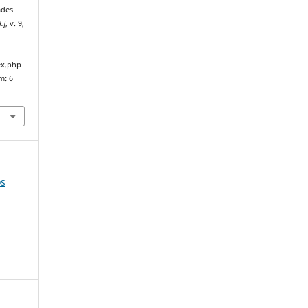
ades
l.]
, v. 9,
ex.php
m: 6
os