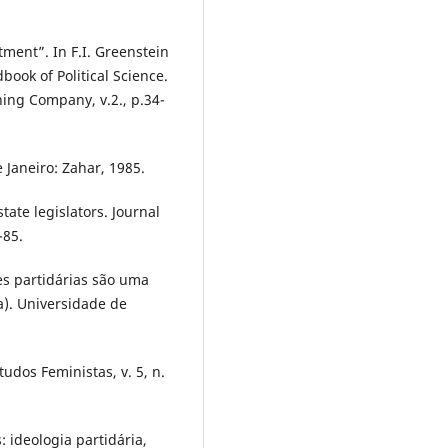
ment”. In F.I. Greenstein
book of Political Science.
ing Company, v.2., p.34-
 Janeiro: Zahar, 1985.
ate legislators. Journal
-85.
es partidárias são uma
a). Universidade de
dos Feministas, v. 5, n.
 ideologia partidária,