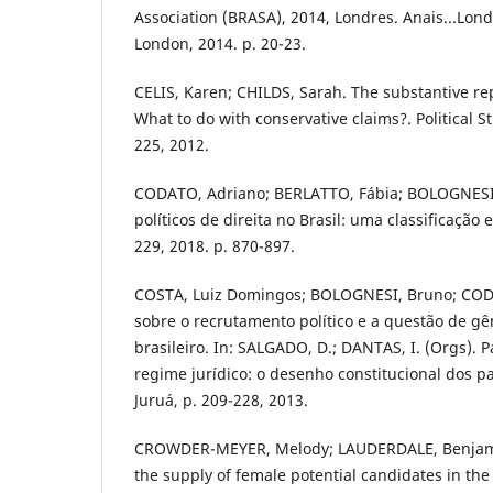
Association (BRASA), 2014, Londres. Anais...Lond
London, 2014. p. 20-23.
CELIS, Karen; CHILDS, Sarah. The substantive r
What to do with conservative claims?. Political Stu
225, 2012.
CODATO, Adriano; BERLATTO, Fábia; BOLOGNESI,
políticos de direita no Brasil: uma classificação e
229, 2018. p. 870-897.
COSTA, Luiz Domingos; BOLOGNESI, Bruno; CODA
sobre o recrutamento político e a questão de g
brasileiro. In: SALGADO, D.; DANTAS, I. (Orgs). P
regime jurídico: o desenho constitucional dos par
Juruá, p. 209-228, 2013.
CROWDER-MEYER, Melody; LAUDERDALE, Benjamin
the supply of female potential candidates in the