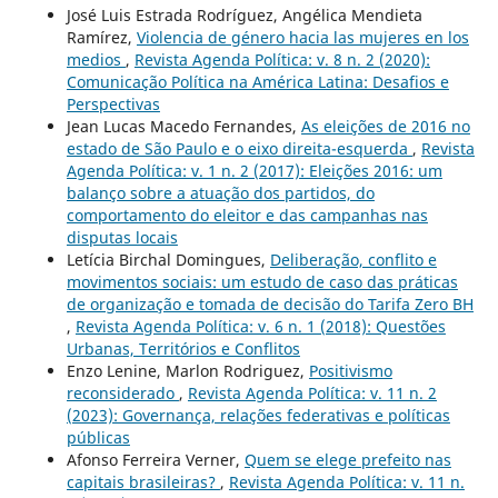
José Luis Estrada Rodríguez, Angélica Mendieta
Ramírez,
Violencia de género hacia las mujeres en los
medios
,
Revista Agenda Política: v. 8 n. 2 (2020):
Comunicação Política na América Latina: Desafios e
Perspectivas
Jean Lucas Macedo Fernandes,
As eleições de 2016 no
estado de São Paulo e o eixo direita-esquerda
,
Revista
Agenda Política: v. 1 n. 2 (2017): Eleições 2016: um
balanço sobre a atuação dos partidos, do
comportamento do eleitor e das campanhas nas
disputas locais
Letícia Birchal Domingues,
Deliberação, conflito e
movimentos sociais: um estudo de caso das práticas
de organização e tomada de decisão do Tarifa Zero BH
,
Revista Agenda Política: v. 6 n. 1 (2018): Questões
Urbanas, Territórios e Conflitos
Enzo Lenine, Marlon Rodriguez,
Positivismo
reconsiderado
,
Revista Agenda Política: v. 11 n. 2
(2023): Governança, relações federativas e políticas
públicas
Afonso Ferreira Verner,
Quem se elege prefeito nas
capitais brasileiras?
,
Revista Agenda Política: v. 11 n.