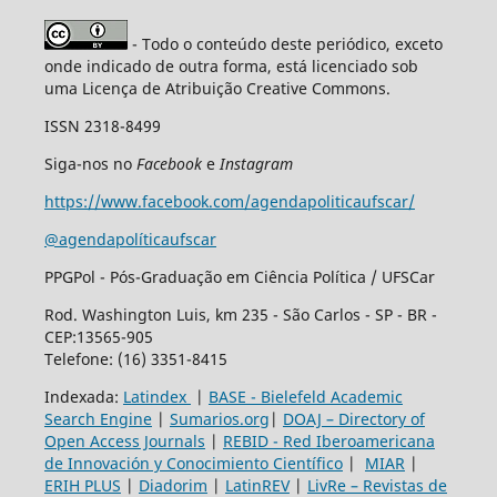
- Todo o conteúdo deste periódico, exceto
onde indicado de outra forma, está licenciado sob
uma Licença de Atribuição Creative Commons.
ISSN 2318-8499
Siga-nos no
Facebook
e
Instagram
https://www.facebook.com/agendapoliticaufscar/
@agendapolíticaufscar
PPGPol - Pós-Graduação em Ciência Política / UFSCar
Rod. Washington Luis, km 235 - São Carlos - SP - BR -
CEP:13565-905
Telefone: (16) 3351-8415
Indexada:
Latindex
|
BASE - Bielefeld Academic
Search Engine
|
Sumarios.org
|
DOAJ – Directory of
Open Access Journals
|
REBID - Red Iberoamericana
de Innovación y Conocimiento Científico
|
MIAR
|
ERIH PLUS
|
Diadorim
|
LatinREV
|
LivRe – Revistas de