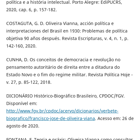
política e a história intelectual. Porto Alegre: EdiPUCRS,
2020, cap. 6, p. 157-182.
COSTAGUTA, G. D. Oliveira Vianna, acción política e
interpretaciones del Brasil en 1930: Problemas de política
objetiva 90 años después. Revista Escripturas, v. 4, n. 1, p.
142-160, 2020.
CUNHA, D. Os conceitos de democracia e revolução no
pensamento autoritário de direita entre a ditadura do
Estado Novo e o fim do regime militar. Revista Política Hoje -
v. 27, p. 85-122, 2018.
DICIONÁRIO Histórico-Biográfico Brasileiro, CPDOC/FGV.
Disponível em:
http://www.fgv.br/cpdoc/acervo/dicionarios/verbete-
biografico/francisco-jose-de-oliveira-viana
. Acesso em: 26 de
agosto de 2020.
FONTANA, F. Teoria e práxis: Oliveira Vianna como consultor