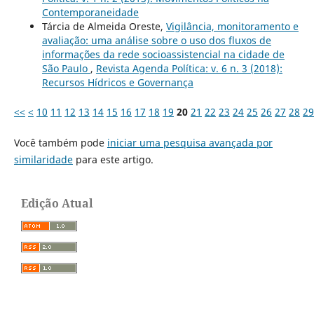
Contemporaneidade
Tárcia de Almeida Oreste,
Vigilância, monitoramento e
avaliação: uma análise sobre o uso dos fluxos de
informações da rede socioassistencial na cidade de
São Paulo
,
Revista Agenda Política: v. 6 n. 3 (2018):
Recursos Hídricos e Governança
<<
<
10
11
12
13
14
15
16
17
18
19
20
21
22
23
24
25
26
27
28
29
Você também pode
iniciar uma pesquisa avançada por
similaridade
para este artigo.
Edição Atual