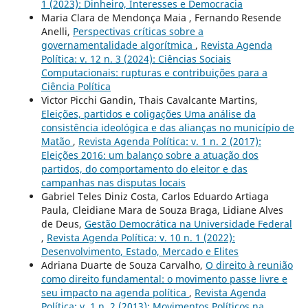
1 (2023): Dinheiro, Interesses e Democracia
Maria Clara de Mendonça Maia , Fernando Resende
Anelli,
Perspectivas críticas sobre a
governamentalidade algorítmica
,
Revista Agenda
Política: v. 12 n. 3 (2024): Ciências Sociais
Computacionais: rupturas e contribuições para a
Ciência Política
Victor Picchi Gandin, Thais Cavalcante Martins,
Eleições, partidos e coligações Uma análise da
consistência ideológica e das alianças no município de
Matão
,
Revista Agenda Política: v. 1 n. 2 (2017):
Eleições 2016: um balanço sobre a atuação dos
partidos, do comportamento do eleitor e das
campanhas nas disputas locais
Gabriel Teles Diniz Costa, Carlos Eduardo Artiaga
Paula, Cleidiane Mara de Souza Braga, Lidiane Alves
de Deus,
Gestão Democrática na Universidade Federal
,
Revista Agenda Política: v. 10 n. 1 (2022):
Desenvolvimento, Estado, Mercado e Elites
Adriana Duarte de Souza Carvalho,
O direito à reunião
como direito fundamental: o movimento passe livre e
seu impacto na agenda política
,
Revista Agenda
Política: v. 1 n. 2 (2013): Movimentos Políticos na