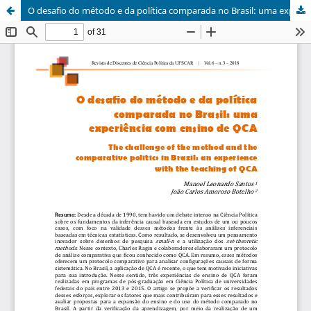
O desafio do método e da política comparada no Brasil: uma experiência com ensino de QCA